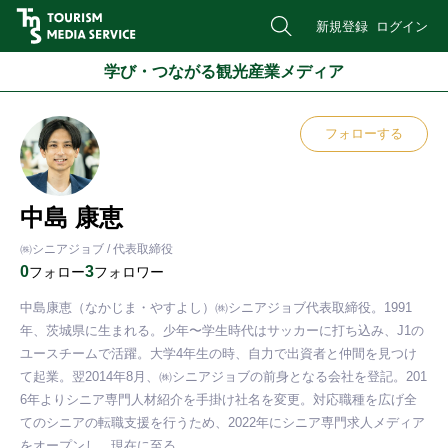
新規登録
ログイン
学び・つながる観光産業メディア
フォローする
中島 康恵
㈱シニアジョブ / 代表取締役
0
3
フォロー
フォロワー
中島康恵（なかじま・やすよし）㈱シニアジョブ代表取締役。1991
年、茨城県に生まれる。少年〜学生時代はサッカーに打ち込み、J1の
ユースチームで活躍。大学4年生の時、自力で出資者と仲間を見つけ
て起業。翌2014年8月、㈱シニアジョブの前身となる会社を登記。201
6年よりシニア専門人材紹介を手掛け社名を変更。対応職種を広げ全
てのシニアの転職支援を行うため、2022年にシニア専門求人メディア
をオープンし、現在に至る。