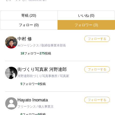
寄稿
(20)
いいね
(0)
フォロー
(0)
フォロワー
(3)
中村 修
フォローする
㈱ツーリンクス / 取締役事業本部長
18
フォロワー
275
投稿
街づくり写真家 河野達郎
フォローする
河野達郎街づくり写真事務所 / 写真家
5
フォロワー
0
投稿
Hayato Inomata
フォローする
フリーランス / 個人事業主
0
フォロワー
0
投稿