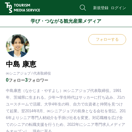
新規登録
ログイン
学び・つながる観光産業メディア
フォローする
中島 康恵
㈱シニアジョブ / 代表取締役
0
3
フォロー
フォロワー
中島康恵（なかじま・やすよし）㈱シニアジョブ代表取締役。1991
年、茨城県に生まれる。少年〜学生時代はサッカーに打ち込み、J1の
ユースチームで活躍。大学4年生の時、自力で出資者と仲間を見つけ
て起業。翌2014年8月、㈱シニアジョブの前身となる会社を登記。201
6年よりシニア専門人材紹介を手掛け社名を変更。対応職種を広げ全
てのシニアの転職支援を行うため、2022年にシニア専門求人メディア
をオープンし、現在に至る。