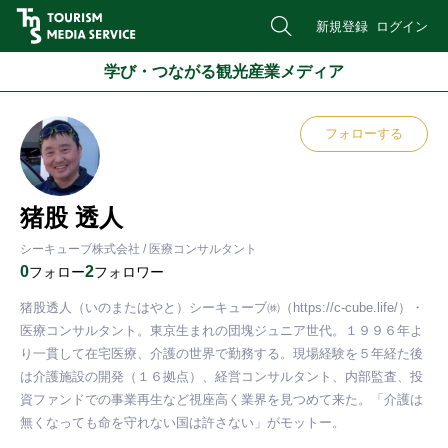
新規登録
ログイン
学び・つながる観光産業メディア
フォローする
猪股 透人
シーキューブ株式会社 / 医療コンサルタント
0
2
フォロー
フォロワー
猪股透人（いのまたはやと）シーキューブ㈱（https://c-cube.life/）・
医療コンサルタント。東京生まれの団塊ジュニア世代。１９９６年よ
り一貫して在宅医療、介護の世界で勤務する。現場経験を５年経た後
は介護施設の開発（１６拠点）、経営コンサルタント、内部監査、投
資ファンドでの事業再生など視座高く業界を見つめて来た。「介護は
無くなっても命を守れない国は許さない」がモットー。