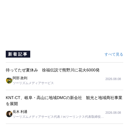
新着記事
すべて見る
待ってたぜ夏休み 徐福伝説で熊野川に花火6000発
阿部 政利
2026.08.08
ツーリズムメディアサービス
KNT-CT、岐阜・高山に地域DMCの新会社 観光と地域商社事業
を展開
長木 利通
2026.08.08
ツーリズムメディアサービス代表 / ㈱ツーリンクス代表取締役社
長