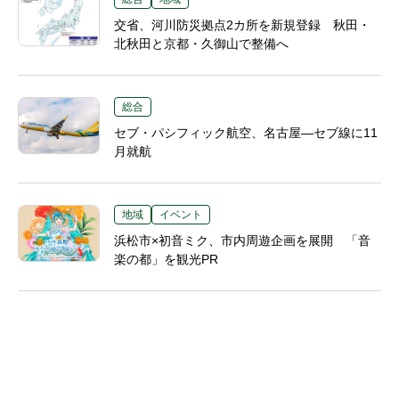
交省、河川防災拠点2カ所を新規登録 秋田・
北秋田と京都・久御山で整備へ
総合
セブ・パシフィック航空、名古屋―セブ線に11
月就航
地域
イベント
浜松市×初音ミク、市内周遊企画を展開 「音
楽の都」を観光PR