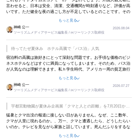
言わせると、日本は安全、清潔、交通機関が時刻通りなど、評価が高
いです。ただ健全な夜の過ごし方が不足しているとのことです。その
ような意味で、金曜夜にこのようなイベントが行われれば、日本人に
もっと見る
限らず外国人にとっても楽しみが増えるでしょうね。
神崎 公一
2026.08.04
ツーリズムメディアサービス編集長 / ㈱ツーリンクス取締役
待ってたぜ夏休み ホテル高騰で「バス泊」人気
宿泊料の高騰は旅好きにとって深刻な問題です。お手頃な価格のビジ
ネスホテルなどはすぐに満員になってしまいます。そのため、バス泊
が人気なのは理解できます。私ｈ学生時代、アメリカ一周の貧乏旅行
をした時は、移動はグレイハウンドバスでした。夕方から夜の便を利
もっと見る
用してホテル代を浮かせていました。ただし、若いからできたことで
神崎 公一
2026.07.27
す。若い人が夜行バスで京都に行った、青森に行ったと聞くと、疲れ
ツーリズムメディアサービス編集長 / ㈱ツーリンクス取締役
が残らないのかなと思ってしまいます。
宇都宮動物園が夏休み企画展「クマと人との距離」を7月20日から
開催
猛暑とクマ出没の報道に接しない日がありません。なぜ、ここ数年、
クマが人里に現れるのか。、万一、クマと遭遇したら、どうしたらい
いのか。テレビを見ながら家族と話しています。死んだふりをするな
んてことは、冗談でもいえません。そんな中で、この企画展はタイム
もっと見る