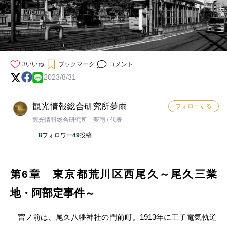
3
いいね
ブックマーク
コメント
2023/8/31
観光情報総合研究所夢雨
フォローする
観光情報総合研究所 夢雨 / 代表
8
フォロワー
49
投稿
第6章 東京都荒川区西尾久～尾久三業
地・阿部定事件～
宮ノ前は、尾久八幡神社の門前町。1913年に王子電気軌道