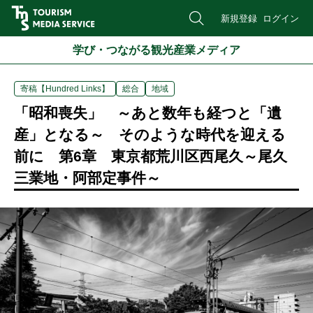
新規登録
ログイン
学び・つながる観光産業メディア
寄稿【Hundred Links】
総合
地域
「昭和喪失」 ～あと数年も経つと「遺
産」となる～ そのような時代を迎える
前に 第6章 東京都荒川区西尾久～尾久
三業地・阿部定事件～