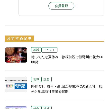
会員登録
おすすめ記事
地域
イベント
待ってたぜ夏休み 徐福伝説で熊野川に花火60
00発
地域
話題
KNT-CT、岐阜・高山に地域DMCの新会社 観
光と地域商社事業を展開
総合
地域