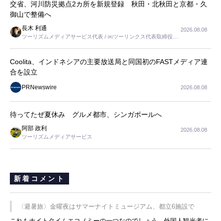
交省、河川防災拠点2カ所を新規登録 秋田・北秋田と京都・久
御山で整備へ
長木 利通
2026.08.08
ツーリズムメディアサービス代表 / ㈱ツーリンクス代表取締役社
長
Coolita、インドネシアの主要放送局と同国初のFASTメディア連
合を設立
PRNewswire
2026.08.08
待ってたぜ夏休み グルメ都市、シンガポールへ
阿部 政利
2026.08.08
ツーリズムメディアサービス
新着コメント
〈避暑旅〉金曜夜はサマーナイトミュージアム、都立6施設で
これもナイトタイムエコノミーの一つなのでしょう。外国人観光者に