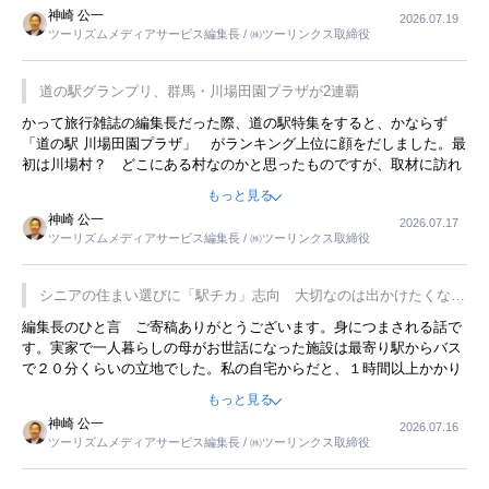
リーですね。
神崎 公一
2026.07.19
ツーリズムメディアサービス編集長 / ㈱ツーリンクス取締役
道の駅グランプリ、群馬・川場田園プラザが2連覇
かって旅行雑誌の編集長だった際、道の駅特集をすると、かならず
「道の駅 川場田園プラザ」 がランキング上位に顔をだしました。最
初は川場村？ どこにある村なのかと思ったものですが、取材に訪れ
永井 彰一社長にインタビューしたら、興味深い話が次々が飛び出しま
もっと見る
した。プレゼンも巧みで、今でも思い出すことが２つあります。一つ
神崎 公一
2026.07.17
は、従業員に東京ディズニーランドを見学させ、サービス業、接客業
ツーリズムメディアサービス編集長 / ㈱ツーリンクス取締役
の何かを理解してもらっていることです。 もう一つは1800円もする
プレミアムヨーグルトを販売するにあたり、社内に懸念もあったそう
です。永井社長は、駐車場に都内ナンバーの高級外車が停まっている
シニアの住まい選びに「駅チカ」志向 大切なのは出かけたくなる
ことに目をつけ、高級商品でも売れると確信したそうです。今回の記
暮らし
編集長のひと言 ご寄稿ありがとうございます。身につまされる話で
事を懐かしく読みました。
す。実家で一人暮らしの母がお世話になった施設は最寄り駅からバス
で２０分くらいの立地でした。私の自宅からだと、１時間以上かかり
ました。母の住まいから近いという理由で、その施設を選択したので
もっと見る
すが、私と妹にとっては、半日仕事ででした。シニアの住まい選び
神崎 公一
2026.07.16
は、当人だけではなく、世話をする家族の足の便も考えない外池ない
ツーリズムメディアサービス編集長 / ㈱ツーリンクス取締役
と思いました。