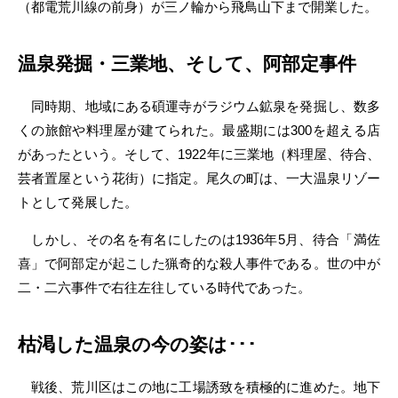
（都電荒川線の前身）が三ノ輪から飛鳥山下まで開業した。
温泉発掘・三業地、そして、阿部定事件
同時期、地域にある碩運寺がラジウム鉱泉を発掘し、数多
くの旅館や料理屋が建てられた。最盛期には300を超える店
があったという。そして、1922年に三業地（料理屋、待合、
芸者置屋という花街）に指定。尾久の町は、一大温泉リゾー
トとして発展した。
しかし、その名を有名にしたのは1936年5月、待合「満佐
喜」で阿部定が起こした猟奇的な殺人事件である。世の中が
二・二六事件で右往左往している時代であった。
枯渇した温泉の今の姿は･･･
戦後、荒川区はこの地に工場誘致を積極的に進めた。地下