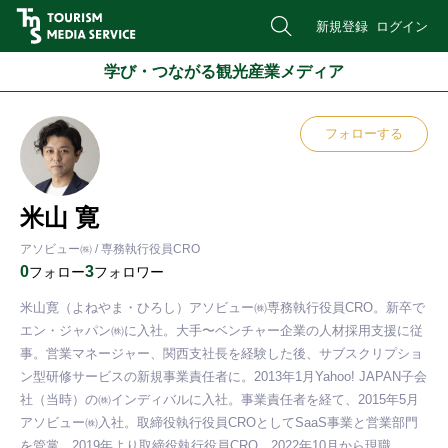
新規登録
ログイン
学び・つながる観光産業メディア
フォローする
米山 寛
アソビュー㈱ / 専務執行役員CRO
0
3
フォロー
フォロワー
米山寛（よねやま・ひろし）アソビュー㈱専務執行役員CRO。新卒で
エン・ジャパン㈱に入社。大手〜ベンチャー企業の人材採用支援に従
事。営業マネージャー、関西支社長を経験した後、サブスクリプショ
ン型研修サービスの新規事業責任者に。2013年1月Yahoo! JAPAN子会
社（当時）の㈱インディバルに入社。事業責任者を経て、2015年5月
アソビュー㈱入社。取締役執行役員CROとしてSaaS事業と営業部門
を管掌。2019年より取締役執行役員CRO。2022年10月から現職。