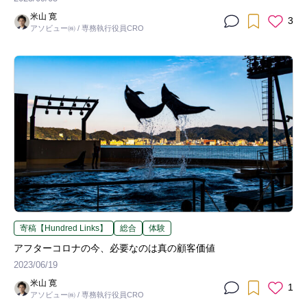
米山 寛
3
アソビュー㈱ / 専務執行役員CRO
寄稿【Hundred Links】
総合
体験
アフターコロナの今、必要なのは真の顧客価値
2023/06/19
米山 寛
1
アソビュー㈱ / 専務執行役員CRO