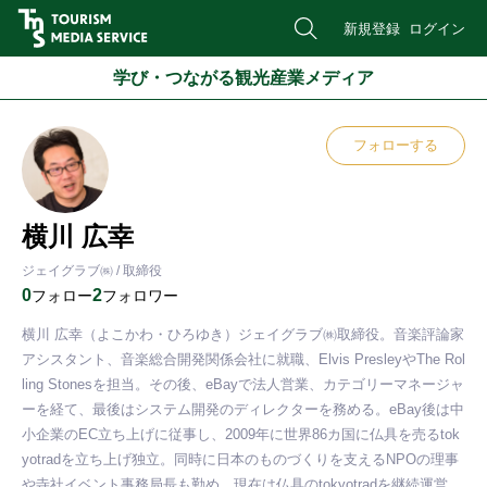
新規登録
ログイン
学び・つながる観光産業メディア
フォローする
横川 広幸
ジェイグラブ㈱ / 取締役
0
2
フォロー
フォロワー
横川 広幸（よこかわ・ひろゆき）ジェイグラブ㈱取締役。音楽評論家
アシスタント、音楽総合開発関係会社に就職、Elvis PresleyやThe Rol
ling Stonesを担当。その後、eBayで法人営業、カテゴリーマネージャ
ーを経て、最後はシステム開発のディレクターを務める。eBay後は中
小企業のEC立ち上げに従事し、2009年に世界86カ国に仏具を売るtok
yotradを立ち上げ独立。同時に日本のものづくりを支えるNPOの理事
や寺社イベント事務局長も勤め、現在は仏具のtokyotradを継続運営、