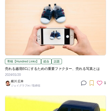
寄稿【Hundred Links】
総合
話題
売れる越境ECにするための重要ファクター、売れる写真とは
2024/01/20
横川 広幸
1
ジェイグラブ㈱ / 取締役