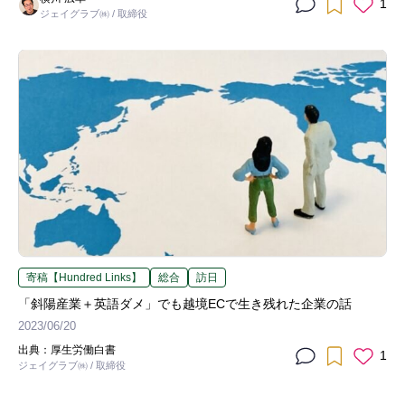
1
ジェイグラブ㈱ / 取締役
寄稿【Hundred Links】
総合
訪日
「斜陽産業＋英語ダメ」でも越境ECで生き残れた企業の話
2023/06/20
出典：厚生労働白書
1
ジェイグラブ㈱ / 取締役