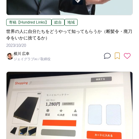
寄稿【Hundred Links】
総合
地域
世界の人に自分たちをどうやって知ってもらうか（断髪令・廃刀
令をいかに捨てるか）
2023/10/20
横川 広幸
ジェイグラブ㈱ / 取締役