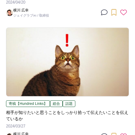
2024/04/20
横川 広幸
ジェイグラブ㈱ / 取締役
寄稿【Hundred Links】
総合
話題
相手が知りたいと思うことをしっかり拾って伝えたいことを伝え
ているか
2024/03/27
横川 広幸