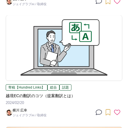
ジェイグラブ㈱ / 取締役
寄稿【Hundred Links】
総合
話題
越境ECの翻訳のコツ（提案翻訳とは）
2024/02/20
横川 広幸
ジェイグラブ㈱ / 取締役