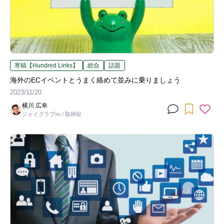
寄稿【Hundred Links】
総合
話題
海外のECイベントとうまく絡めて並みに乗りましょう
2023/11/20
横川 広幸
ジェイグラブ㈱ / 取締役