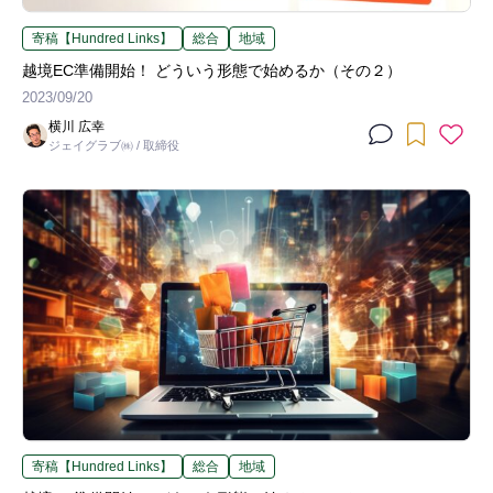
寄稿【Hundred Links】
総合
地域
越境EC準備開始！ どういう形態で始めるか（その２）
2023/09/20
横川 広幸
ジェイグラブ㈱ / 取締役
寄稿【Hundred Links】
総合
地域