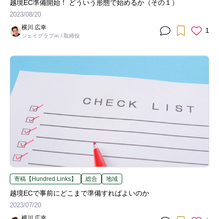
越境EC準備開始！ どういう形態で始めるか（その１）
2023/08/20
横川 広幸
1
ジェイグラブ㈱ / 取締役
寄稿【Hundred Links】
総合
地域
越境ECで事前にどこまで準備すればよいのか
2023/07/20
横川 広幸