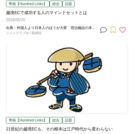
寄稿【Hundred Links】
総合
話題
越境ECで成功する人のマインドセットとは
2024/05/20
出典：外国人より日本人のほうが大変 宿泊施設の本
音、「おもてなし」どこまで？（2023年2月、弁護士ド
ジェイグラブ㈱ / 取締役
ットコム）
寄稿【Hundred Links】
総合
話題
21世紀の越境ECも、その根本は江戸時代から変わらない