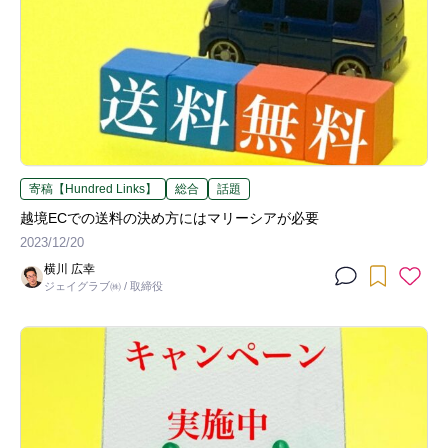
寄稿【Hundred Links】
総合
話題
越境ECでの送料の決め方にはマリーシアが必要
2023/12/20
横川 広幸
ジェイグラブ㈱ / 取締役