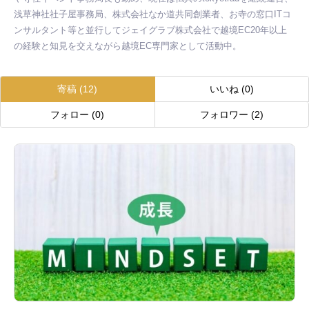
浅草神社社子屋事務局、株式会社なか道共同創業者、お寺の窓口ITコ
ンサルタント等と並行してジェイグラブ株式会社で越境EC20年以上
の経験と知見を交えながら越境EC専門家として活動中。
寄稿
(12)
いいね
(0)
フォロー
(0)
フォロワー
(2)