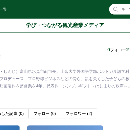
一覧
学び・つながる観光産業メディア
0
2
フォロー
長
・しんじ）富山県氷見市副市長。上智大学外国語学部ポルトガル語学科卒
プロデュース、プロ野球ビジネスなどの傍ら、親を失くした子どもの教
映画製作＆監督業を4年。代表作「シンプルギフト～はじまりの歌声～」。
ね
した記事
(0)
フォロー
(0)
フォロワー
(2)