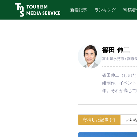
新着記事
ランキング
寄稿者
篠田 伸二
富山県氷見市 / 副市
篠田伸二（しのだ
組制作、イベント
年。それが高じて
寄稿
した記事
(2)
いい