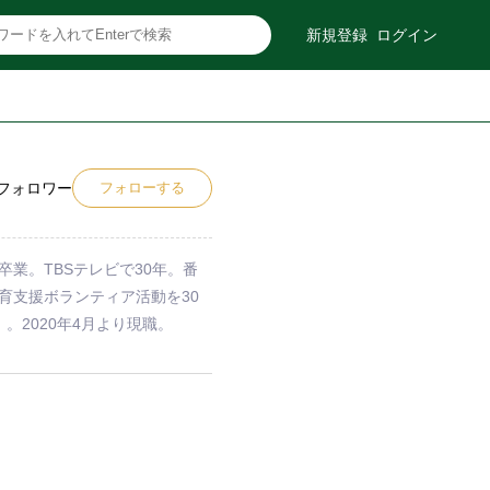
新規登録
ログイン
フォロワー
フォローする
業。TBSテレビで30年。番
育支援ボランティア活動を30
2020年4月より現職。