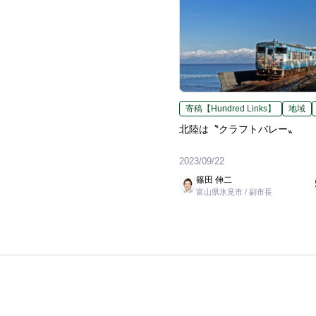
寄稿【Hundred Links】
地域
北陸は〝クラフトバレー〟
2023/09/22
篠田 伸二
富山県氷見市 / 副市長