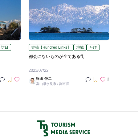
訪日
寄稿【Hundred Links】
地域
たび
都会にないものが全てある街
2023/07/22
篠田 伸二
2
富山県氷見市 / 副市長