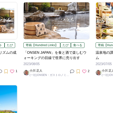
ト
たび
寄稿【Hundred Links】
たび
食べる
寄稿【Hund
ーリズムの成
「ONSEN JAPAN」を食と酒で楽しむウ
温泉地の
ォーキングの目線で世界に売り出す
ム
2023/08/05
2023/07/05
小川 正人
小川 正
1
2
(一社)ONSEN・ガストロノミー
(一社)
ツーリズム推進機構 / 理事長
ツーリズ