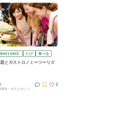
red Links】
たび
食べる
課題とガストロノミーツーリズ
人
2
ONSEN・ガストロノミー
ム推進機構 / 理事長