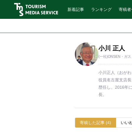
新着記事
ランキング
寄稿者
小川 正人
(一社)ONSEN・ガ
小川正人（おがわ
役員名古屋支店長
歴任し、2016
長。
寄稿
した記事
(4)
いい