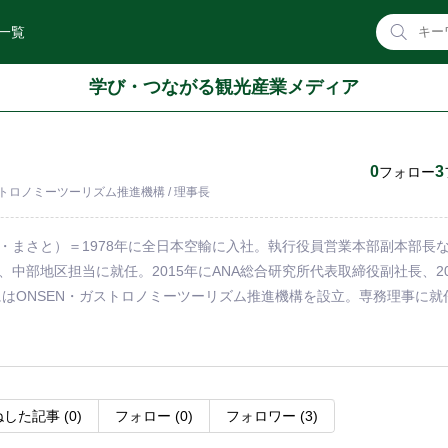
一覧
学び・つながる観光産業メディア
0
3
フォロー
ストロノミーツーリズム推進機構 / 理事長
・まさと）＝1978年に全日本空輸に入社。執行役員営業本部副本部長な
、中部地区担当に就任。2015年にANA総合研究所代表取締役副社長、2
年にはONSEN・ガストロノミーツーリズム推進機構を設立。専務理事に就
ね
した記事
(0)
フォロー
(0)
フォロワー
(3)