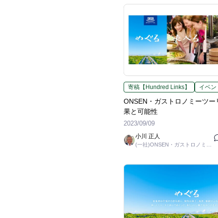
寄稿【Hundred Links】
イベン
ONSEN・ガストロノミーツ
果と可能性
2023/09/09
小川 正人
(一社)ONSEN・ガストロノミー
ツーリズム推進機構 / 理事長