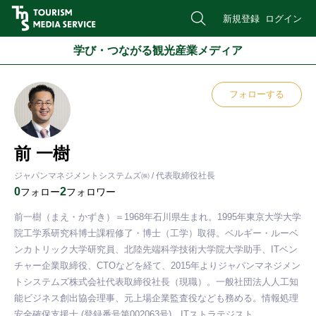
新規登録
ログイン
学び・つながる観光産業メディア
フォローする
前 一樹
ジャパンマネジメントシステムズ㈱ / 代表取締役社長
0
2
フォロー
フォロワー
前一樹（まえ・かずき）＝1968年石川県生まれ。1995年東京大学大学
院工学系研究科博士課程修了・博士（工学）取得。ベルギー・ルーベ
ンカトリック大学研究員、北陸先端科学技術大学院大学助手、ITベン
チャー企業取締役、CTOなどを経て、2015年よりジャパンマネジメン
トシステムズ株式会社代表取締役社長（現職）。一般社団法人人工知
能ビジネス創出協会理事、元上場企業監査役なども務める。情報処理
安全確保支援士 (登録番号第002063号)、ITストラテジスト。