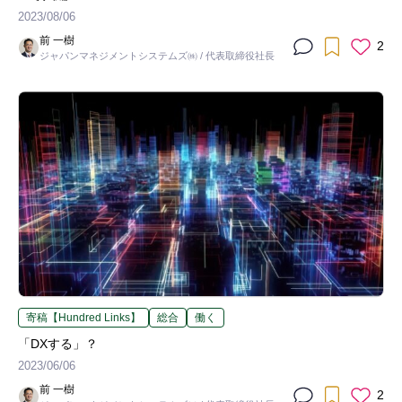
2023/08/06
前 一樹
2
ジャパンマネジメントシステムズ㈱ / 代表取締役社長
寄稿【Hundred Links】
総合
働く
「DXする」？
2023/06/06
前 一樹
2