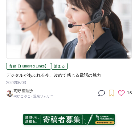
寄稿【Hundred Links】
泊まる
デジタルがあふれる今、改めて感じる電話の魅力
2023/06/03
高野 亜理沙
15
㈱ゆこゆこ / 温泉ソムリエ