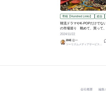
寄稿【Hundred Links】
総合
韓流ドラマやK-POPだけでな
の市場巡り 眺めて、買って
飲んで満喫
2024/11/22
神崎 公一
ツーリズムメディアサービス編
集長 / ㈱ツーリンクス取締役
会社概要
編集