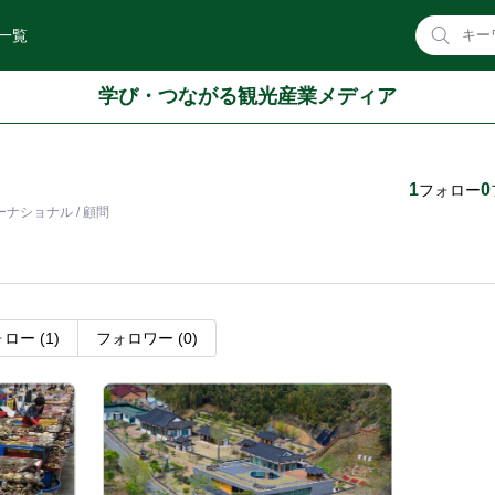
一覧
学び・つながる観光産業メディア
1
0
フォロー
ナショナル / 顧問
ォロー
(1)
フォロワー
(0)