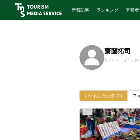
新着記事
ランキング
寄稿者
齋藤拓司
リアルトップインター
いいね
した記事
(2)
フ