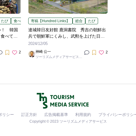
たび
食べる
寄稿【Hundred Links】
総合
たび
い！ 韓国
達城韓日友好館 鹿洞書院 秀吉の朝鮮出
、食べて、
兵で朝鮮軍にくみし、武勲を上げた日本
人武将の地を訪ねて
2024/12/05
神崎 公一
2
2
ツーリズムメディアサービス編
集長 / ㈱ツーリンクス取締役
ポリシー
訂正方針
広告掲載基準
利用規約
プライバシーポリシ
Copyright © 2023 ツーリズムメディアサービス