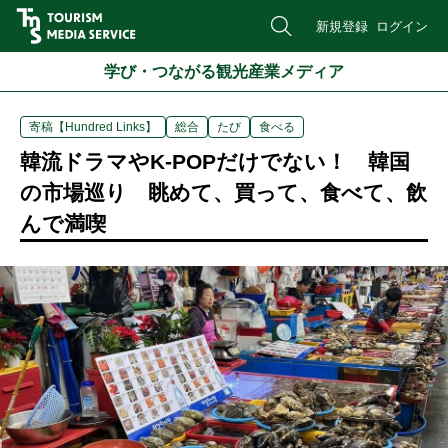
新規登録
ログイン
学び・つながる観光産業メディア
寄稿【Hundred Links】
総合
たび
食べる
韓流ドラマやK-POPだけでない！ 韓国
の市場巡り 眺めて、買って、食べて、飲
んで満喫