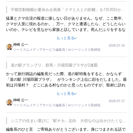
宇都宮動物園が夏休み企画展「クマと人との距離」を7月20日から
開催
猛暑とクマ出没の報道に接しない日がありません。なぜ、ここ数年、
クマが人里に現れるのか。、万一、クマと遭遇したら、どうしたらい
いのか。テレビを見ながら家族と話しています。死んだふりをするな
んてことは、冗談でもいえません。そんな中で、この企画展はタイム
もっと見る
リーですね。
神崎 公一
2026.07.19
ツーリズムメディアサービス編集長 / ㈱ツーリンクス取締役
道の駅グランプリ、群馬・川場田園プラザが2連覇
かって旅行雑誌の編集長だった際、道の駅特集をすると、かならず
「道の駅 川場田園プラザ」 がランキング上位に顔をだしました。最
初は川場村？ どこにある村なのかと思ったものですが、取材に訪れ
永井 彰一社長にインタビューしたら、興味深い話が次々が飛び出しま
もっと見る
した。プレゼンも巧みで、今でも思い出すことが２つあります。一つ
神崎 公一
2026.07.17
は、従業員に東京ディズニーランドを見学させ、サービス業、接客業
ツーリズムメディアサービス編集長 / ㈱ツーリンクス取締役
の何かを理解してもらっていることです。 もう一つは1800円もする
プレミアムヨーグルトを販売するにあたり、社内に懸念もあったそう
です。永井社長は、駐車場に都内ナンバーの高級外車が停まっている
シニアの住まい選びに「駅チカ」志向 大切なのは出かけたくなる
ことに目をつけ、高級商品でも売れると確信したそうです。今回の記
暮らし
編集長のひと言 ご寄稿ありがとうございます。身につまされる話で
事を懐かしく読みました。