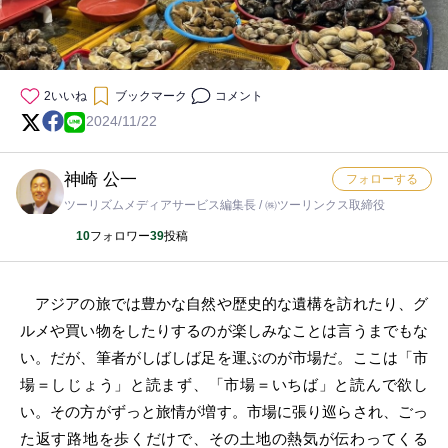
2
いいね
ブックマーク
コメント
2024/11/22
神崎 公一
フォローする
ツーリズムメディアサービス編集長 / ㈱ツーリンクス取締役
10
フォロワー
39
投稿
アジアの旅では豊かな自然や歴史的な遺構を訪れたり、グ
ルメや買い物をしたりするのが楽しみなことは言うまでもな
い。だが、筆者がしばしば足を運ぶのが市場だ。ここは「市
場＝しじょう」と読まず、「市場＝いちば」と読んで欲し
い。その方がずっと旅情が増す。市場に張り巡らされ、ごっ
た返す路地を歩くだけで、その土地の熱気が伝わってくる