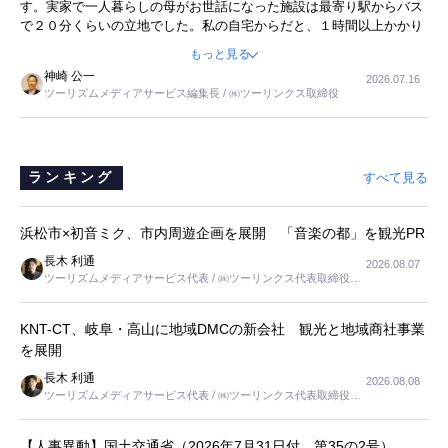
す。実家で一人暮らしの母がお世話になった施設は最寄り駅からバス
で２０分くらいの立地でした。私の自宅からだと、１時間以上かかり
ました。母の住まいから近いという理由で、その施設を選択したので
もっと見る
すが、私と妹にとっては、半日仕事ででした。シニアの住まい選び
神崎 公一
2026.07.16
は、当人だけではなく、世話をする家族の足の便も考えない外池ない
ツーリズムメディアサービス編集長 / ㈱ツーリンクス取締役
と思いました。
ランキング
すべて見る
浜松市×初音ミク、市内周遊企画を展開 「音楽の都」を観光PR
長木 利通
2026.08.07
ツーリズムメディアサービス代表 / ㈱ツーリンクス代表取締役社
長
KNT-CT、岐阜・高山に地域DMCの新会社 観光と地域商社事業
を展開
長木 利通
2026.08.08
ツーリズムメディアサービス代表 / ㈱ツーリンクス代表取締役社
長
【人事異動】国土交通省（2026年7月31日付 第35の2号）