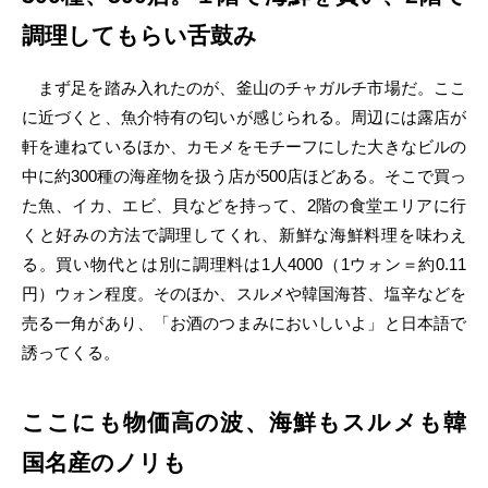
調理してもらい舌鼓み
まず足を踏み入れたのが、釜山のチャガルチ市場だ。ここ
に近づくと、魚介特有の匂いが感じられる。周辺には露店が
軒を連ねているほか、カモメをモチーフにした大きなビルの
中に約300種の海産物を扱う店が500店ほどある。そこで買っ
た魚、イカ、エビ、貝などを持って、2階の食堂エリアに行
くと好みの方法で調理してくれ、新鮮な海鮮料理を味わえ
る。買い物代とは別に調理料は1人4000（1ウォン＝約0.11
円）ウォン程度。そのほか、スルメや韓国海苔、塩辛などを
売る一角があり、「お酒のつまみにおいしいよ」と日本語で
誘ってくる。
ここにも物価高の波、海鮮もスルメも韓
国名産のノリも