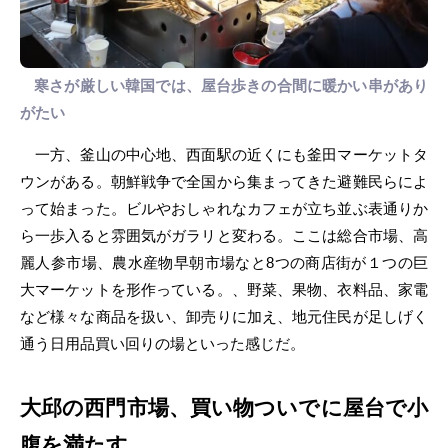
寒さが厳しい韓国では、屋台歩きの合間に暖かい串があり
がたい
一方、釜山の中心地、西面駅の近くにも釜田マーケットタ
ウンがある。朝鮮戦争で全国から集まってきた避難民らによ
って始まった。ビルやおしゃれなカフェが立ち並ぶ表通りか
ら一歩入ると雰囲気がガラリと変わる。ここは総合市場、高
麗人参市場、農水産物早朝市場なと8つの商店街が１つの巨
大マーケットを形作っている。、野菜、果物、衣料品、家電
など様々な商品を扱い、卸売りに加え、地元住民が足しげく
通う日用品買い回りの場といった感じだ。
大邱の西門市場、買い物ついでに屋台で小
腹を満たす