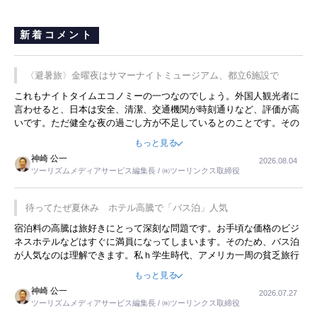
新着コメント
〈避暑旅〉金曜夜はサマーナイトミュージアム、都立6施設で
これもナイトタイムエコノミーの一つなのでしょう。外国人観光者に
言わせると、日本は安全、清潔、交通機関が時刻通りなど、評価が高
いです。ただ健全な夜の過ごし方が不足しているとのことです。その
ような意味で、金曜夜にこのようなイベントが行われれば、日本人に
もっと見る
限らず外国人にとっても楽しみが増えるでしょうね。
神崎 公一
2026.08.04
ツーリズムメディアサービス編集長 / ㈱ツーリンクス取締役
待ってたぜ夏休み ホテル高騰で「バス泊」人気
宿泊料の高騰は旅好きにとって深刻な問題です。お手頃な価格のビジ
ネスホテルなどはすぐに満員になってしまいます。そのため、バス泊
が人気なのは理解できます。私ｈ学生時代、アメリカ一周の貧乏旅行
をした時は、移動はグレイハウンドバスでした。夕方から夜の便を利
もっと見る
用してホテル代を浮かせていました。ただし、若いからできたことで
神崎 公一
2026.07.27
す。若い人が夜行バスで京都に行った、青森に行ったと聞くと、疲れ
ツーリズムメディアサービス編集長 / ㈱ツーリンクス取締役
が残らないのかなと思ってしまいます。