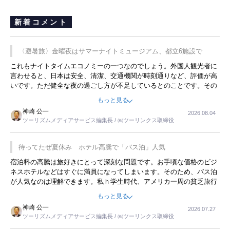
新着コメント
〈避暑旅〉金曜夜はサマーナイトミュージアム、都立6施設で
これもナイトタイムエコノミーの一つなのでしょう。外国人観光者に
言わせると、日本は安全、清潔、交通機関が時刻通りなど、評価が高
いです。ただ健全な夜の過ごし方が不足しているとのことです。その
ような意味で、金曜夜にこのようなイベントが行われれば、日本人に
もっと見る
限らず外国人にとっても楽しみが増えるでしょうね。
神崎 公一
2026.08.04
ツーリズムメディアサービス編集長 / ㈱ツーリンクス取締役
待ってたぜ夏休み ホテル高騰で「バス泊」人気
宿泊料の高騰は旅好きにとって深刻な問題です。お手頃な価格のビジ
ネスホテルなどはすぐに満員になってしまいます。そのため、バス泊
が人気なのは理解できます。私ｈ学生時代、アメリカ一周の貧乏旅行
をした時は、移動はグレイハウンドバスでした。夕方から夜の便を利
もっと見る
用してホテル代を浮かせていました。ただし、若いからできたことで
神崎 公一
2026.07.27
す。若い人が夜行バスで京都に行った、青森に行ったと聞くと、疲れ
ツーリズムメディアサービス編集長 / ㈱ツーリンクス取締役
が残らないのかなと思ってしまいます。