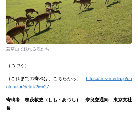
若草山で戯れる鹿たち
（つづく）
（これまでの寄稿は、こちらから）
https://tms-media.jp/co
ntributor/detail/?id=27
寄稿者 志茂敦史（しも・あつし） 奈良交通㈱ 東京支社
長