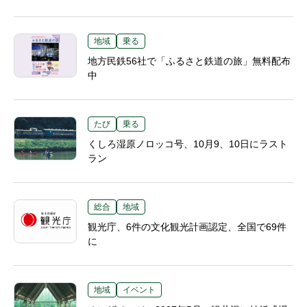
地域
乗る
地方民鉄56社で「ふるさと鉄道の旅」無料配布
中
たび
乗る
くしろ湿原ノロッコ号、10月9、10日にラスト
ラン
総合
地域
観光庁、6件の文化観光計画認定、全国で69件
に
地域
イベント