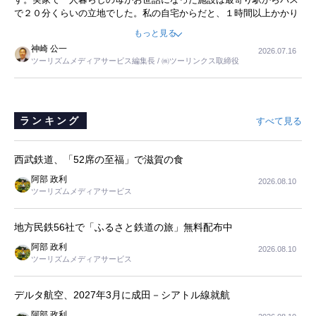
で２０分くらいの立地でした。私の自宅からだと、１時間以上かかり
ました。母の住まいから近いという理由で、その施設を選択したので
もっと見る
すが、私と妹にとっては、半日仕事ででした。シニアの住まい選び
神崎 公一
2026.07.16
は、当人だけではなく、世話をする家族の足の便も考えない外池ない
ツーリズムメディアサービス編集長 / ㈱ツーリンクス取締役
と思いました。
ランキング
すべて見る
西武鉄道、「52席の至福」で滋賀の食
阿部 政利
2026.08.10
ツーリズムメディアサービス
地方民鉄56社で「ふるさと鉄道の旅」無料配布中
阿部 政利
2026.08.10
ツーリズムメディアサービス
デルタ航空、2027年3月に成田－シアトル線就航
阿部 政利