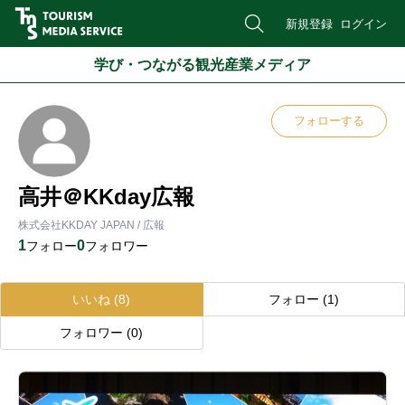
新規登録
ログイン
学び・つながる観光産業メディア
フォローする
高井＠KKday広報
株式会社KKDAY JAPAN / 広報
1
0
フォロー
フォロワー
いいね
(8)
フォロー
(1)
フォロワー
(0)