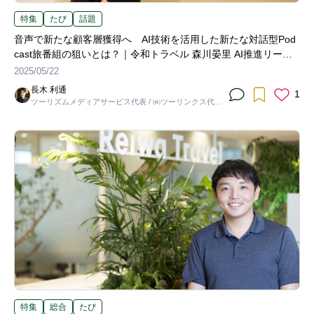
特集
たび
話題
音声で新たな顧客層獲得へ AI技術を活用した新たな対話型Pod
cast旅番組の狙いとは？｜令和トラベル 森川晏里 AI推進リーダ
ー
2025/05/22
長木 利通
1
ツーリズムメディアサービス代表 / ㈱ツーリンクス代表
取締役社長
特集
総合
たび