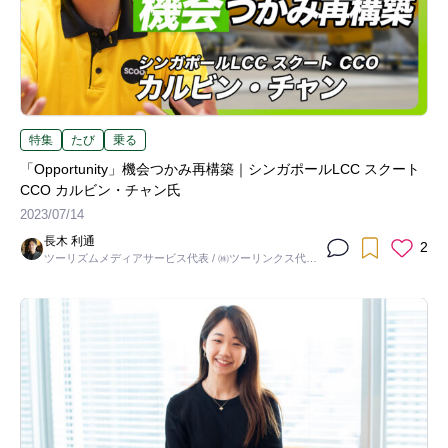
特集
たび
乗る
「Opportunity」機会つかみ再構築｜シンガポールLCC スクート
CCO カルビン・チャン氏
2023/07/14
長木 利通
2
ツーリズムメディアサービス代表 / ㈱ツーリンクス代表
取締役社長