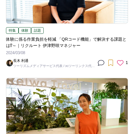
特集
体験
話題
体験に係る作業負担を軽減 「QRコード機能」で解決する課題と
は⁉～｜リクルート 伊津野咲マネジャー
2024/03/08
長木 利通
1
ツーリズムメディアサービス代表 / ㈱ツーリンクス代表
取締役社長