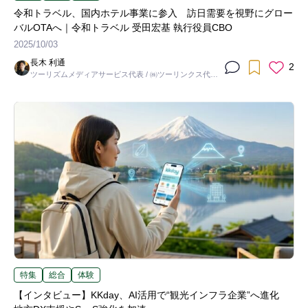
令和トラベル、国内ホテル事業に参入 訪日需要を視野にグロー
バルOTAへ｜令和トラベル 受田宏基 執行役員CBO
2025/10/03
長木 利通
2
ツーリズムメディアサービス代表 / ㈱ツーリンクス代表
取締役社長
特集
総合
体験
【インタビュー】KKday、AI活用で“観光インフラ企業”へ進化