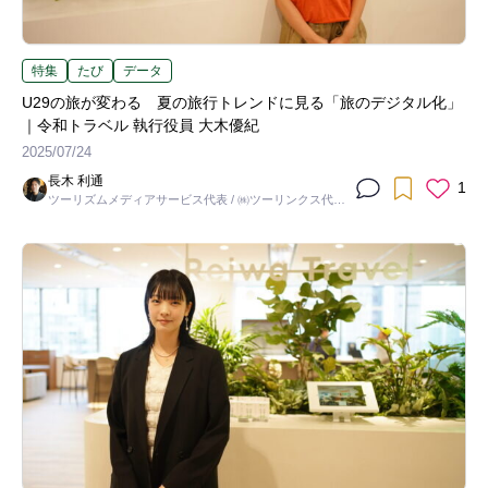
特集
たび
データ
U29の旅が変わる 夏の旅行トレンドに見る「旅のデジタル化」
｜令和トラベル 執行役員 大木優紀
2025/07/24
長木 利通
1
ツーリズムメディアサービス代表 / ㈱ツーリンクス代表
取締役社長