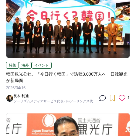
特集
海外
イベント
韓国観光公社、「今日行く韓国」で訪韓3,000万人へ 日韓観光
が新局面
2026/04/16
長木 利通
1
ツーリズムメディアサービス代表 / ㈱ツーリンクス代表
取締役社長