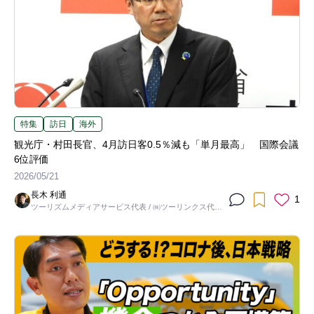
特集
訪日
海外
観光庁・村田長官、4月訪日客0.5％減も「単月最高」 国際会議
6位評価
2026/05/21
長木 利通
1
ツーリズムメディアサービス代表 / ㈱ツーリンクス代表
取締役社長