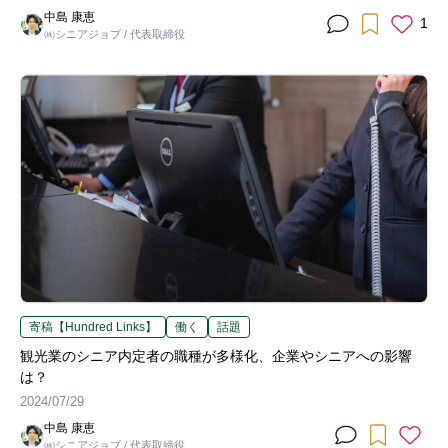
中島 康恵
1
㈱シニアジョブ / 代表取締役
寄稿【Hundred Links】
働く
話題
観光業のシニア内定者の職種が多様化、企業やシニアへの影響
は？
2024/07/29
中島 康恵
㈱シニアジョブ / 代表取締役