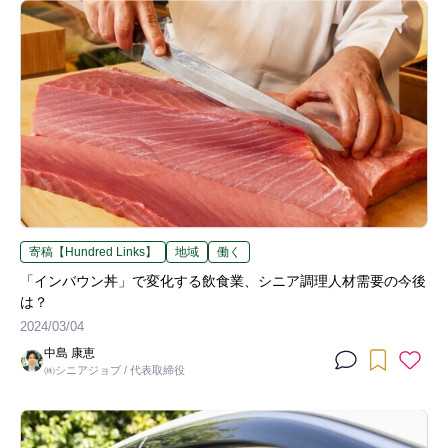
寄稿【Hundred Links】
地域
働く
「インバウン丼」で変化する飲食業、シニア調理人材需要の今後
は？
2024/03/04
中島 康恵
㈱シニアジョブ / 代表取締役