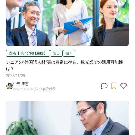
寄稿【Hundred Links】
訪日
働く
シニアの“外国語人材”実は豊富に存在、観光業での活用可能性
は？
2023/11/29
中島 康恵
㈱シニアジョブ / 代表取締役