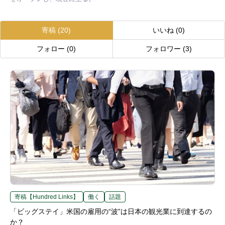
寄稿
(20)
いいね
(0)
フォロー
(0)
フォロワー
(3)
寄稿【Hundred Links】
働く
話題
「ビッグステイ」米国の雇用の“波”は日本の観光業に到達するの
か？