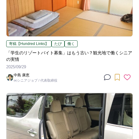
寄稿【Hundred Links】
たび
働く
「学生のリゾートバイト募集」はもう古い？観光地で働くシニア
の実情
2025/09/29
中島 康恵
㈱シニアジョブ / 代表取締役