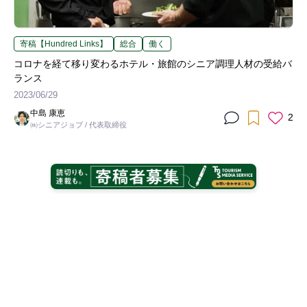
寄稿【Hundred Links】
総合
働く
コロナを経て移り変わるホテル・旅館のシニア調理人材の受給バ
ランス
2023/06/29
中島 康恵
2
㈱シニアジョブ / 代表取締役