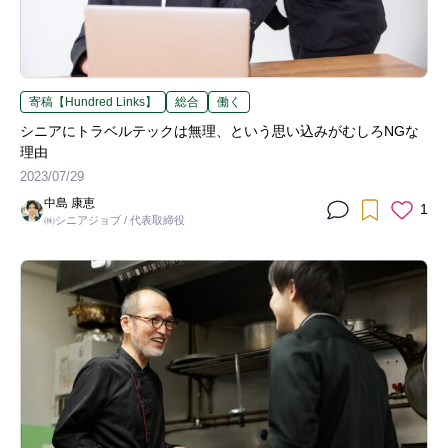
寄稿【Hundred Links】
総合
働く
シニアにトラベルテックは無理、という思い込みがむしろNGな
理由
2023/07/29
中島 康恵
1
㈱シニアジョブ / 代表取締役