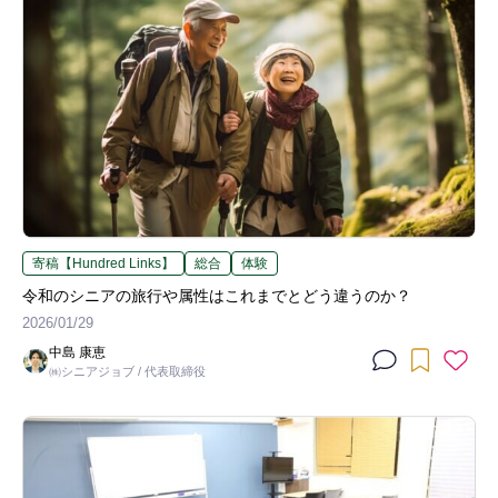
寄稿【Hundred Links】
総合
体験
令和のシニアの旅行や属性はこれまでとどう違うのか？
2026/01/29
中島 康恵
㈱シニアジョブ / 代表取締役