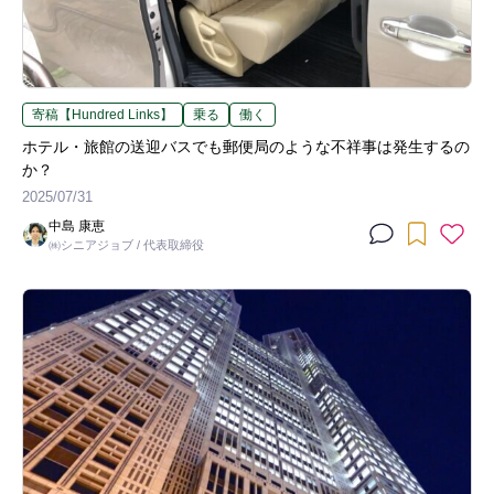
寄稿【Hundred Links】
乗る
働く
ホテル・旅館の送迎バスでも郵便局のような不祥事は発生するの
か？
2025/07/31
中島 康恵
㈱シニアジョブ / 代表取締役