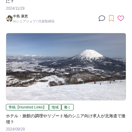
に？
2024/11/29
中島 康恵
㈱シニアジョブ / 代表取締役
寄稿【Hundred Links】
地域
働く
ホテル・旅館の調理やリゾート地のシニア向け求人が北海道で激
増？
2024/09/29