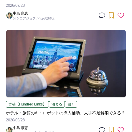
2026/07/28
中島 康恵
㈱シニアジョブ / 代表取締役
寄稿【Hundred Links】
泊まる
働く
ホテル・旅館のAI・ロボットの導入補助、人手不足解消できる？
2026/05/28
中島 康恵