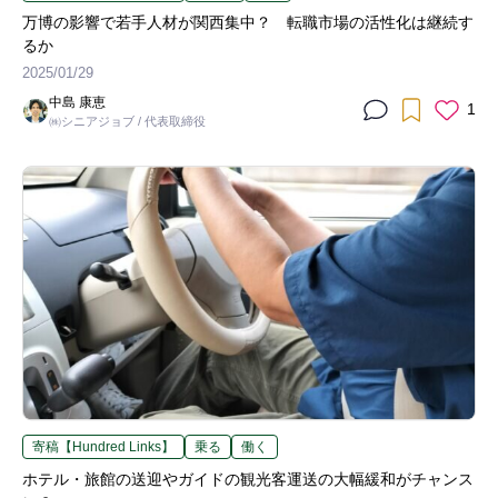
万博の影響で若手人材が関西集中？ 転職市場の活性化は継続す
るか
2025/01/29
中島 康恵
1
㈱シニアジョブ / 代表取締役
寄稿【Hundred Links】
乗る
働く
ホテル・旅館の送迎やガイドの観光客運送の大幅緩和がチャンス