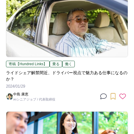
寄稿【Hundred Links】
乗る
働く
ライドシェア解禁間近、ドライバー視点で魅力ある仕事になるの
か？
2024/01/29
中島 康恵
㈱シニアジョブ / 代表取締役