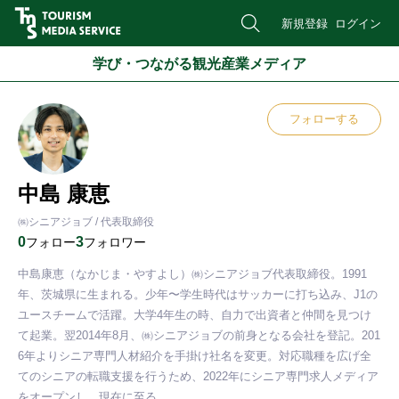
新規登録
ログイン
学び・つながる観光産業メディア
フォローする
中島 康恵
㈱シニアジョブ / 代表取締役
0
3
フォロー
フォロワー
中島康恵（なかじま・やすよし）㈱シニアジョブ代表取締役。1991
年、茨城県に生まれる。少年〜学生時代はサッカーに打ち込み、J1の
ユースチームで活躍。大学4年生の時、自力で出資者と仲間を見つけ
て起業。翌2014年8月、㈱シニアジョブの前身となる会社を登記。201
6年よりシニア専門人材紹介を手掛け社名を変更。対応職種を広げ全
てのシニアの転職支援を行うため、2022年にシニア専門求人メディア
をオープンし、現在に至る。