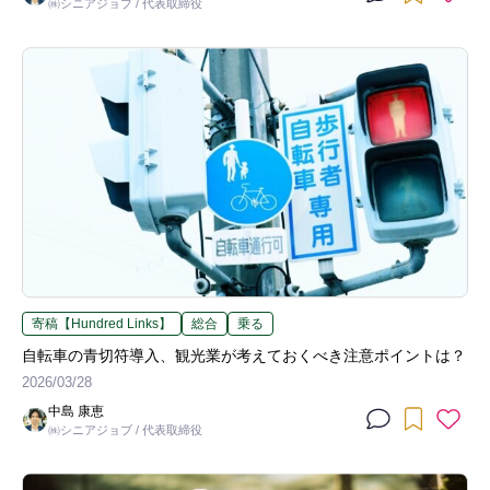
㈱シニアジョブ / 代表取締役
寄稿【Hundred Links】
総合
乗る
自転車の青切符導入、観光業が考えておくべき注意ポイントは？
2026/03/28
中島 康恵
㈱シニアジョブ / 代表取締役