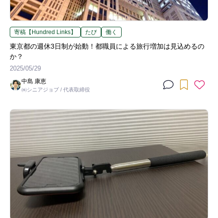
寄稿【Hundred Links】
たび
働く
東京都の週休3日制が始動！都職員による旅行増加は見込めるの
か？
2025/05/29
中島 康恵
㈱シニアジョブ / 代表取締役