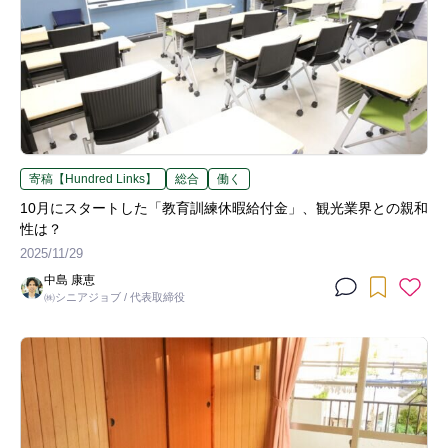
寄稿【Hundred Links】
総合
働く
10月にスタートした「教育訓練休暇給付金」、観光業界との親和
性は？
2025/11/29
中島 康恵
㈱シニアジョブ / 代表取締役