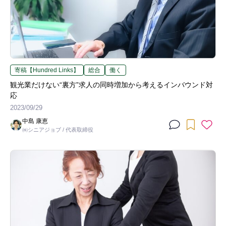
寄稿【Hundred Links】
総合
働く
観光業だけない“裏方”求人の同時増加から考えるインバウンド対
応
2023/09/29
中島 康恵
㈱シニアジョブ / 代表取締役