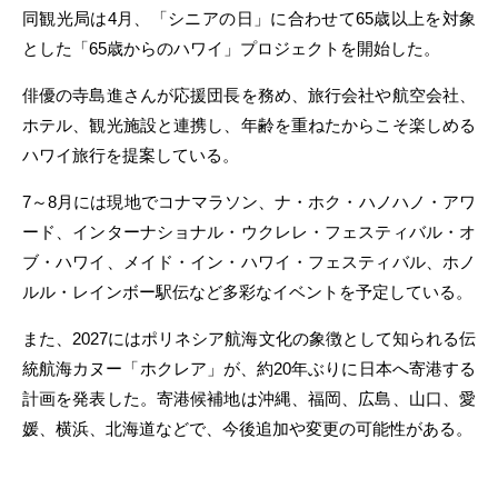
同観光局は4月、「シニアの日」に合わせて65歳以上を対象
とした「65歳からのハワイ」プロジェクトを開始した。
俳優の寺島進さんが応援団長を務め、旅行会社や航空会社、
ホテル、観光施設と連携し、年齢を重ねたからこそ楽しめる
ハワイ旅行を提案している。
7～8月には現地でコナマラソン、ナ・ホク・ハノハノ・アワ
ード、インターナショナル・ウクレレ・フェスティバル・オ
ブ・ハワイ、メイド・イン・ハワイ・フェスティバル、ホノ
ルル・レインボー駅伝など多彩なイベントを予定している。
また、2027にはポリネシア航海文化の象徴として知られる伝
統航海カヌー「ホクレア」が、約20年ぶりに日本へ寄港する
計画を発表した。寄港候補地は沖縄、福岡、広島、山口、愛
媛、横浜、北海道などで、今後追加や変更の可能性がある。