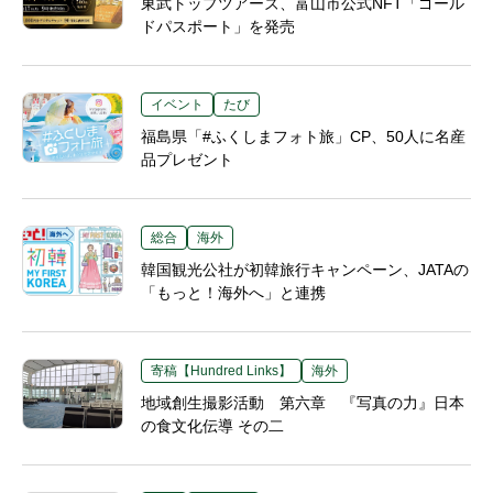
東武トップツアーズ、富山市公式NFT「ゴール
ドパスポート」を発売
イベント
たび
福島県「#ふくしまフォト旅」CP、50人に名産
品プレゼント
総合
海外
韓国観光公社が初韓旅行キャンペーン、JATAの
「もっと！海外へ」と連携
寄稿【Hundred Links】
海外
地域創生撮影活動 第六章 『写真の力』日本
の食文化伝導 その二