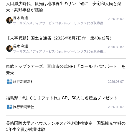
人口減少時代、観光は地域再生のサンゴ礁に 安宅和人氏と楽
天・髙野専務が議論
長木 利通
2026.08.07
ツーリズムメディアサービス代表 / ㈱ツーリンクス代表取締役社
長
【人事異動】国土交通省（2026年8月7日付 第40の2号）
長木 利通
2026.08.07
ツーリズムメディアサービス代表 / ㈱ツーリンクス代表取締役社
長
東武トップツアーズ、富山市公式NFT「ゴールドパスポート」を
発売
旅行新聞新社
2026.08.07
福島県「#ふくしまフォト旅」CP、50人に名産品プレゼント
旅行新聞新社
2026.08.07
長崎国際大学とハウステンボスが包括連携協定 国際観光学科の
1年生全員が就業体験