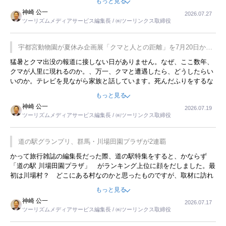
もっと見る
用してホテル代を浮かせていました。ただし、若いからできたことで
神崎 公一
2026.07.27
す。若い人が夜行バスで京都に行った、青森に行ったと聞くと、疲れ
ツーリズムメディアサービス編集長 / ㈱ツーリンクス取締役
が残らないのかなと思ってしまいます。
宇都宮動物園が夏休み企画展「クマと人との距離」を7月20日から
開催
猛暑とクマ出没の報道に接しない日がありません。なぜ、ここ数年、
クマが人里に現れるのか。、万一、クマと遭遇したら、どうしたらい
いのか。テレビを見ながら家族と話しています。死んだふりをするな
んてことは、冗談でもいえません。そんな中で、この企画展はタイム
もっと見る
リーですね。
神崎 公一
2026.07.19
ツーリズムメディアサービス編集長 / ㈱ツーリンクス取締役
道の駅グランプリ、群馬・川場田園プラザが2連覇
かって旅行雑誌の編集長だった際、道の駅特集をすると、かならず
「道の駅 川場田園プラザ」 がランキング上位に顔をだしました。最
初は川場村？ どこにある村なのかと思ったものですが、取材に訪れ
永井 彰一社長にインタビューしたら、興味深い話が次々が飛び出しま
もっと見る
した。プレゼンも巧みで、今でも思い出すことが２つあります。一つ
神崎 公一
2026.07.17
は、従業員に東京ディズニーランドを見学させ、サービス業、接客業
ツーリズムメディアサービス編集長 / ㈱ツーリンクス取締役
の何かを理解してもらっていることです。 もう一つは1800円もする
プレミアムヨーグルトを販売するにあたり、社内に懸念もあったそう