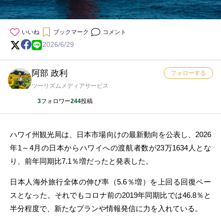
いいね
ブックマーク
コメント
2026/6/29
阿部 政利
フォローする
ツーリズムメディアサービス
3
フォロワー
244
投稿
ハワイ州観光局は、日本市場向けの最新動向を公表し、2026
年1～4月の日本からハワイへの渡航者数が23万1634人とな
り、前年同期比7.1％増だったと発表した。
日本人海外旅行全体の伸び率（5.6％増）を上回る回復ペー
スとなった。それでもコロナ前の2019年同期比では46.8％と
半分程度で、新たなプランや情報発信に力を入れている。