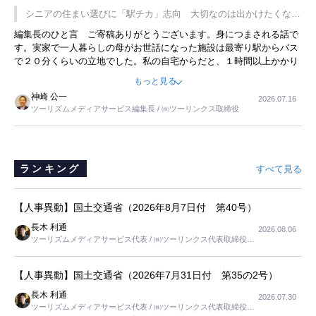
です。永井社長は、駐車場に都内ナンバーの高級外車が停まっている
シニアの住まい選びに「駅チカ」志向 大切なのは出かけたくなる
ことに目をつけ、高級商品でも売れると確信したそうです。今回の記
暮らし
編集長のひと言 ご寄稿ありがとうございます。身につまされる話で
事を懐かしく読みました。
す。実家で一人暮らしの母がお世話になった施設は最寄り駅からバス
で２０分くらいの立地でした。私の自宅からだと、１時間以上かかり
ました。母の住まいから近いという理由で、その施設を選択したので
もっと見る
すが、私と妹にとっては、半日仕事ででした。シニアの住まい選び
神崎 公一
2026.07.16
は、当人だけではなく、世話をする家族の足の便も考えない外池ない
ツーリズムメディアサービス編集長 / ㈱ツーリンクス取締役
と思いました。
ランキング
すべて見る
【人事異動】国土交通省（2026年8月7日付 第40号）
長木 利通
2026.08.06
ツーリズムメディアサービス代表 / ㈱ツーリンクス代表取締役社
長
【人事異動】国土交通省（2026年7月31日付 第35の2号）
長木 利通
2026.07.30
ツーリズムメディアサービス代表 / ㈱ツーリンクス代表取締役社