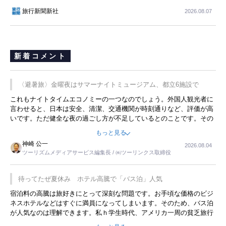
旅行新聞新社
2026.08.07
新着コメント
〈避暑旅〉金曜夜はサマーナイトミュージアム、都立6施設で
これもナイトタイムエコノミーの一つなのでしょう。外国人観光者に
言わせると、日本は安全、清潔、交通機関が時刻通りなど、評価が高
いです。ただ健全な夜の過ごし方が不足しているとのことです。その
ような意味で、金曜夜にこのようなイベントが行われれば、日本人に
もっと見る
限らず外国人にとっても楽しみが増えるでしょうね。
神崎 公一
2026.08.04
ツーリズムメディアサービス編集長 / ㈱ツーリンクス取締役
待ってたぜ夏休み ホテル高騰で「バス泊」人気
宿泊料の高騰は旅好きにとって深刻な問題です。お手頃な価格のビジ
ネスホテルなどはすぐに満員になってしまいます。そのため、バス泊
が人気なのは理解できます。私ｈ学生時代、アメリカ一周の貧乏旅行
をした時は、移動はグレイハウンドバスでした。夕方から夜の便を利