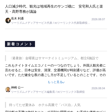
人口減少時代、観光は地域再生のサンゴ礁に 安宅和人氏と楽
天・髙野専務が議論
長木 利通
2026.08.07
ツーリズムメディアサービス代表 / ㈱ツーリンクス代表取締役社
長
新着コメント
〈避暑旅〉金曜夜はサマーナイトミュージアム、都立6施設で
これもナイトタイムエコノミーの一つなのでしょう。外国人観光者に
言わせると、日本は安全、清潔、交通機関が時刻通りなど、評価が高
いです。ただ健全な夜の過ごし方が不足しているとのことです。その
ような意味で、金曜夜にこのようなイベントが行われれば、日本人に
もっと見る
限らず外国人にとっても楽しみが増えるでしょうね。
神崎 公一
2026.08.04
ツーリズムメディアサービス編集長 / ㈱ツーリンクス取締役
待ってたぜ夏休み ホテル高騰で「バス泊」人気