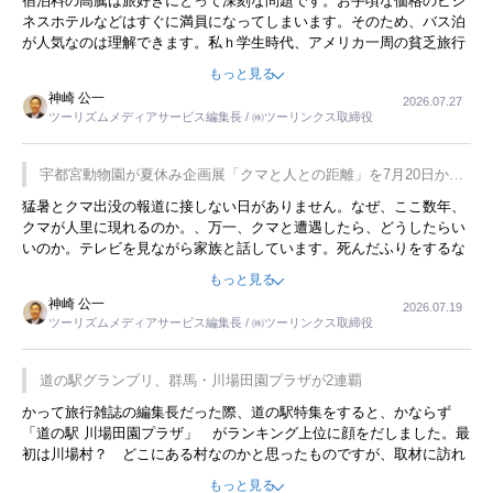
宿泊料の高騰は旅好きにとって深刻な問題です。お手頃な価格のビジ
ネスホテルなどはすぐに満員になってしまいます。そのため、バス泊
が人気なのは理解できます。私ｈ学生時代、アメリカ一周の貧乏旅行
をした時は、移動はグレイハウンドバスでした。夕方から夜の便を利
もっと見る
用してホテル代を浮かせていました。ただし、若いからできたことで
神崎 公一
2026.07.27
す。若い人が夜行バスで京都に行った、青森に行ったと聞くと、疲れ
ツーリズムメディアサービス編集長 / ㈱ツーリンクス取締役
が残らないのかなと思ってしまいます。
宇都宮動物園が夏休み企画展「クマと人との距離」を7月20日から
開催
猛暑とクマ出没の報道に接しない日がありません。なぜ、ここ数年、
クマが人里に現れるのか。、万一、クマと遭遇したら、どうしたらい
いのか。テレビを見ながら家族と話しています。死んだふりをするな
んてことは、冗談でもいえません。そんな中で、この企画展はタイム
もっと見る
リーですね。
神崎 公一
2026.07.19
ツーリズムメディアサービス編集長 / ㈱ツーリンクス取締役
道の駅グランプリ、群馬・川場田園プラザが2連覇
かって旅行雑誌の編集長だった際、道の駅特集をすると、かならず
「道の駅 川場田園プラザ」 がランキング上位に顔をだしました。最
初は川場村？ どこにある村なのかと思ったものですが、取材に訪れ
永井 彰一社長にインタビューしたら、興味深い話が次々が飛び出しま
もっと見る