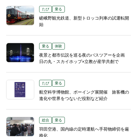
たび
乗る
嵯峨野観光鉄道、新型トロッコ列車の試運転開
始
乗る
体験
夜景と都市伝説を巡る夜のバスツアーを企画
日の丸・スカイホップ×立教が産学共創で
たび
乗る
航空科学博物館、ボーイング展開催 旅客機の
進化や世界をつないだ役割など紹介
総合
乗る
羽田空港、国内線の定時運航へ手荷物締切を厳
格化