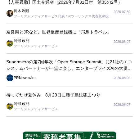
【人事異動】国土交通省（2026年7月31日付 第35の2号）
長木 利通
2026.07.30
ツーリズムメディアサービス代表 / ㈱ツーリンクス代表取締役社
長
奈良県とJRなど、世界遺産登録機に「飛鳥トラベル」
阿部 政利
2026.08.07
ツーリズムメディアサービス
Supermicroの第7回年次「Open Storage Summit」に21社のエコ
システムパートナーが一堂に会し、エンタープライズAIの大規模
導入に関する実践的なガイダンスを共有
PRNewswire
2026.08.06
待ってたぜ夏休み 8月23日に種子島鉄砲まつり
阿部 政利
2026.08.07
ツーリズムメディアサービス