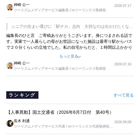
した。プレゼンも巧みで、今でも思い出すことが２つあります。一つ
神崎 公一
2026.07.17
は、従業員に東京ディズニーランドを見学させ、サービス業、接客業
ツーリズムメディアサービス編集長 / ㈱ツーリンクス取締役
の何かを理解してもらっていることです。 もう一つは1800円もする
プレミアムヨーグルトを販売するにあたり、社内に懸念もあったそう
です。永井社長は、駐車場に都内ナンバーの高級外車が停まっている
シニアの住まい選びに「駅チカ」志向 大切なのは出かけたくなる
ことに目をつけ、高級商品でも売れると確信したそうです。今回の記
暮らし
編集長のひと言 ご寄稿ありがとうございます。身につまされる話で
事を懐かしく読みました。
す。実家で一人暮らしの母がお世話になった施設は最寄り駅からバス
で２０分くらいの立地でした。私の自宅からだと、１時間以上かかり
ました。母の住まいから近いという理由で、その施設を選択したので
もっと見る
すが、私と妹にとっては、半日仕事ででした。シニアの住まい選び
神崎 公一
2026.07.16
は、当人だけではなく、世話をする家族の足の便も考えない外池ない
ツーリズムメディアサービス編集長 / ㈱ツーリンクス取締役
と思いました。
ランキング
すべて見る
【人事異動】国土交通省（2026年8月7日付 第40号）
長木 利通
2026.08.06
ツーリズムメディアサービス代表 / ㈱ツーリンクス代表取締役社
長