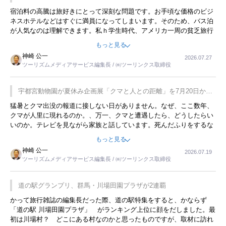
宿泊料の高騰は旅好きにとって深刻な問題です。お手頃な価格のビジ
ネスホテルなどはすぐに満員になってしまいます。そのため、バス泊
が人気なのは理解できます。私ｈ学生時代、アメリカ一周の貧乏旅行
をした時は、移動はグレイハウンドバスでした。夕方から夜の便を利
もっと見る
用してホテル代を浮かせていました。ただし、若いからできたことで
神崎 公一
2026.07.27
す。若い人が夜行バスで京都に行った、青森に行ったと聞くと、疲れ
ツーリズムメディアサービス編集長 / ㈱ツーリンクス取締役
が残らないのかなと思ってしまいます。
宇都宮動物園が夏休み企画展「クマと人との距離」を7月20日から
開催
猛暑とクマ出没の報道に接しない日がありません。なぜ、ここ数年、
クマが人里に現れるのか。、万一、クマと遭遇したら、どうしたらい
いのか。テレビを見ながら家族と話しています。死んだふりをするな
んてことは、冗談でもいえません。そんな中で、この企画展はタイム
もっと見る
リーですね。
神崎 公一
2026.07.19
ツーリズムメディアサービス編集長 / ㈱ツーリンクス取締役
道の駅グランプリ、群馬・川場田園プラザが2連覇
かって旅行雑誌の編集長だった際、道の駅特集をすると、かならず
「道の駅 川場田園プラザ」 がランキング上位に顔をだしました。最
初は川場村？ どこにある村なのかと思ったものですが、取材に訪れ