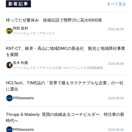
新着記事
すべて見る
待ってたぜ夏休み 徐福伝説で熊野川に花火6000発
阿部 政利
2026.08.08
ツーリズムメディアサービス
KNT-CT、岐阜・高山に地域DMCの新会社 観光と地域商社事業
を展開
長木 利通
2026.08.08
ツーリズムメディアサービス代表 / ㈱ツーリンクス代表取締役社
長
HCLTech、TIME誌の「世界で最もサステナブルな企業」の一社
に選出
PRNewswire
2026.08.08
Thrupp & Maberly: 英国の由緒あるコーチビルダー、特注車の新
時代へ
PRNewswire
2026.08.08