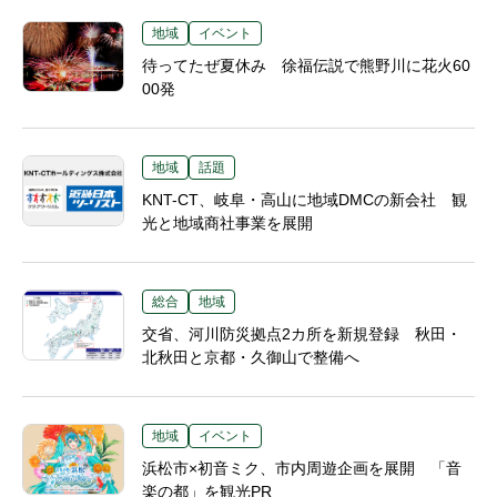
地域
イベント
待ってたぜ夏休み 徐福伝説で熊野川に花火60
00発
地域
話題
KNT-CT、岐阜・高山に地域DMCの新会社 観
光と地域商社事業を展開
総合
地域
交省、河川防災拠点2カ所を新規登録 秋田・
北秋田と京都・久御山で整備へ
地域
イベント
浜松市×初音ミク、市内周遊企画を展開 「音
楽の都」を観光PR