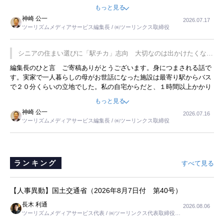
永井 彰一社長にインタビューしたら、興味深い話が次々が飛び出しま
もっと見る
した。プレゼンも巧みで、今でも思い出すことが２つあります。一つ
神崎 公一
2026.07.17
は、従業員に東京ディズニーランドを見学させ、サービス業、接客業
ツーリズムメディアサービス編集長 / ㈱ツーリンクス取締役
の何かを理解してもらっていることです。 もう一つは1800円もする
プレミアムヨーグルトを販売するにあたり、社内に懸念もあったそう
です。永井社長は、駐車場に都内ナンバーの高級外車が停まっている
シニアの住まい選びに「駅チカ」志向 大切なのは出かけたくなる
ことに目をつけ、高級商品でも売れると確信したそうです。今回の記
暮らし
編集長のひと言 ご寄稿ありがとうございます。身につまされる話で
事を懐かしく読みました。
す。実家で一人暮らしの母がお世話になった施設は最寄り駅からバス
で２０分くらいの立地でした。私の自宅からだと、１時間以上かかり
ました。母の住まいから近いという理由で、その施設を選択したので
もっと見る
すが、私と妹にとっては、半日仕事ででした。シニアの住まい選び
神崎 公一
2026.07.16
は、当人だけではなく、世話をする家族の足の便も考えない外池ない
ツーリズムメディアサービス編集長 / ㈱ツーリンクス取締役
と思いました。
ランキング
すべて見る
【人事異動】国土交通省（2026年8月7日付 第40号）
長木 利通
2026.08.06
ツーリズムメディアサービス代表 / ㈱ツーリンクス代表取締役社
長