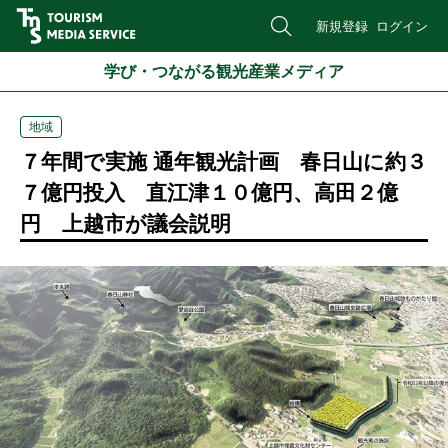
新規登録
ログイン
学び・つながる観光産業メディア
地域
７年間で実施 通年観光計画 春日山に約３
７億円投入 直江津１０億円、高田２億
円 上越市が議会説明