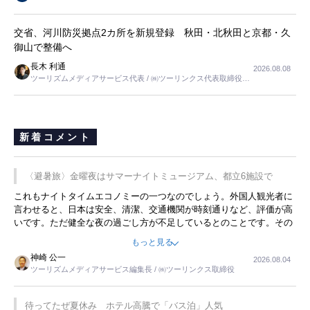
交省、河川防災拠点2カ所を新規登録 秋田・北秋田と京都・久
御山で整備へ
長木 利通
2026.08.08
ツーリズムメディアサービス代表 / ㈱ツーリンクス代表取締役社
長
新着コメント
〈避暑旅〉金曜夜はサマーナイトミュージアム、都立6施設で
これもナイトタイムエコノミーの一つなのでしょう。外国人観光者に
言わせると、日本は安全、清潔、交通機関が時刻通りなど、評価が高
いです。ただ健全な夜の過ごし方が不足しているとのことです。その
ような意味で、金曜夜にこのようなイベントが行われれば、日本人に
もっと見る
限らず外国人にとっても楽しみが増えるでしょうね。
神崎 公一
2026.08.04
ツーリズムメディアサービス編集長 / ㈱ツーリンクス取締役
待ってたぜ夏休み ホテル高騰で「バス泊」人気