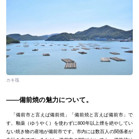
カキ筏
――備前焼の魅力について。
「備前市と言えば備前焼」「備前焼と言えば備前市」で
す。釉薬（ゆうやく）を使わずに800年以上煙を絶やしてい
ない焼き物の産地が備前市です。市内には数百人の関係者が