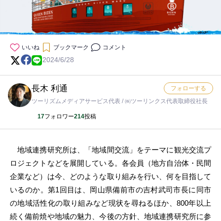
いいね
ブックマーク
コメント
2024/6/28
長木 利通
フォローする
ツーリズムメディアサービス代表 / ㈱ツーリンクス代表取締役社長
17
フォロワー
214
投稿
地域連携研究所は、「地域間交流」をテーマに観光交流プ
ロジェクトなどを展開している。各会員（地方自治体・民間
企業など）は今、どのような取り組みを行い、何を目指して
いるのか。第1回目は、岡山県備前市の吉村武司市長に同市
の地域活性化の取り組みなど現状を尋ねるほか、800年以上
続く備前焼や地域の魅力、今後の方針、地域連携研究所に参