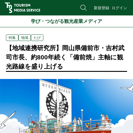
新規登録
ログイン
学び・つながる観光産業メディア
特集
地域
たび
【地域連携研究所】岡山県備前市・吉村武
司市長、約800年続く「備前焼」主軸に観
光路線を盛り上げる