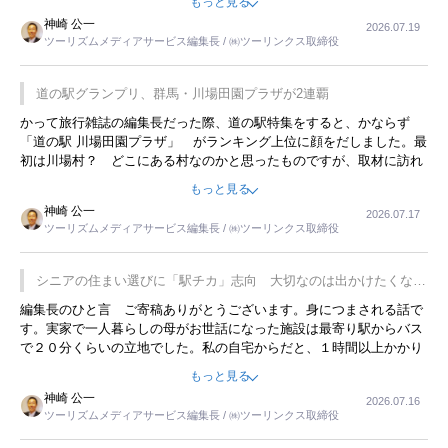
もっと見る
リーですね。
神崎 公一
2026.07.19
ツーリズムメディアサービス編集長 / ㈱ツーリンクス取締役
道の駅グランプリ、群馬・川場田園プラザが2連覇
かって旅行雑誌の編集長だった際、道の駅特集をすると、かならず
「道の駅 川場田園プラザ」 がランキング上位に顔をだしました。最
初は川場村？ どこにある村なのかと思ったものですが、取材に訪れ
永井 彰一社長にインタビューしたら、興味深い話が次々が飛び出しま
もっと見る
した。プレゼンも巧みで、今でも思い出すことが２つあります。一つ
神崎 公一
2026.07.17
は、従業員に東京ディズニーランドを見学させ、サービス業、接客業
ツーリズムメディアサービス編集長 / ㈱ツーリンクス取締役
の何かを理解してもらっていることです。 もう一つは1800円もする
プレミアムヨーグルトを販売するにあたり、社内に懸念もあったそう
です。永井社長は、駐車場に都内ナンバーの高級外車が停まっている
シニアの住まい選びに「駅チカ」志向 大切なのは出かけたくなる
ことに目をつけ、高級商品でも売れると確信したそうです。今回の記
暮らし
編集長のひと言 ご寄稿ありがとうございます。身につまされる話で
事を懐かしく読みました。
す。実家で一人暮らしの母がお世話になった施設は最寄り駅からバス
で２０分くらいの立地でした。私の自宅からだと、１時間以上かかり
ました。母の住まいから近いという理由で、その施設を選択したので
もっと見る
すが、私と妹にとっては、半日仕事ででした。シニアの住まい選び
神崎 公一
2026.07.16
は、当人だけではなく、世話をする家族の足の便も考えない外池ない
ツーリズムメディアサービス編集長 / ㈱ツーリンクス取締役
と思いました。