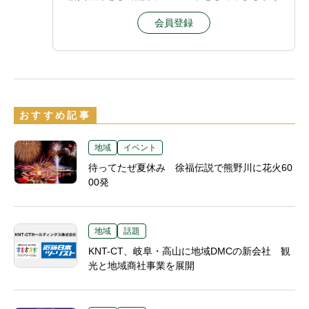
会員登録
おすすめ記事
地域
イベント
待ってたぜ夏休み 徐福伝説で熊野川に花火60
00発
地域
話題
KNT-CT、岐阜・高山に地域DMCの新会社 観
光と地域商社事業を展開