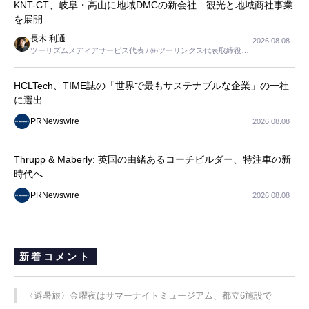
KNT-CT、岐阜・高山に地域DMCの新会社 観光と地域商社事業
を展開
長木 利通
2026.08.08
ツーリズムメディアサービス代表 / ㈱ツーリンクス代表取締役社
長
HCLTech、TIME誌の「世界で最もサステナブルな企業」の一社
に選出
PRNewswire
2026.08.08
Thrupp & Maberly: 英国の由緒あるコーチビルダー、特注車の新
時代へ
PRNewswire
2026.08.08
新着コメント
〈避暑旅〉金曜夜はサマーナイトミュージアム、都立6施設で