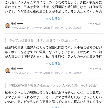
これもナイトタイムエコノミーの一つなのでしょう。外国人観光者に
言わせると、日本は安全、清潔、交通機関が時刻通りなど、評価が高
いです。ただ健全な夜の過ごし方が不足しているとのことです。その
ような意味で、金曜夜にこのようなイベントが行われれば、日本人に
もっと見る
限らず外国人にとっても楽しみが増えるでしょうね。
神崎 公一
2026.08.04
ツーリズムメディアサービス編集長 / ㈱ツーリンクス取締役
待ってたぜ夏休み ホテル高騰で「バス泊」人気
宿泊料の高騰は旅好きにとって深刻な問題です。お手頃な価格のビジ
ネスホテルなどはすぐに満員になってしまいます。そのため、バス泊
が人気なのは理解できます。私ｈ学生時代、アメリカ一周の貧乏旅行
をした時は、移動はグレイハウンドバスでした。夕方から夜の便を利
もっと見る
用してホテル代を浮かせていました。ただし、若いからできたことで
神崎 公一
2026.07.27
す。若い人が夜行バスで京都に行った、青森に行ったと聞くと、疲れ
ツーリズムメディアサービス編集長 / ㈱ツーリンクス取締役
が残らないのかなと思ってしまいます。
宇都宮動物園が夏休み企画展「クマと人との距離」を7月20日から
開催
猛暑とクマ出没の報道に接しない日がありません。なぜ、ここ数年、
クマが人里に現れるのか。、万一、クマと遭遇したら、どうしたらい
いのか。テレビを見ながら家族と話しています。死んだふりをするな
んてことは、冗談でもいえません。そんな中で、この企画展はタイム