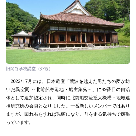
旧閑谷学校講堂（外観）
2022年7月には、日本遺産「荒波を越えた男たちの夢が紡
いだ異空間 ～北前船寄港地・船主集落～」に49番目の自治
体として追加認定され、同時に北前船交流拡大機構・地域連
携研究所の会員となりました。一番新しいメンバーではあり
ますが、回れ右をすれば先頭になり、前を走る気持ちで頑張
っています。