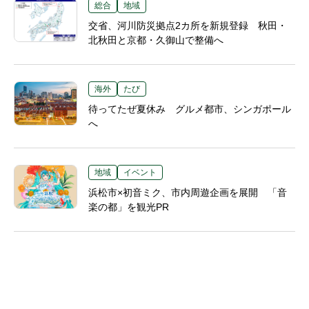
総合
地域
交省、河川防災拠点2カ所を新規登録 秋田・
北秋田と京都・久御山で整備へ
海外
たび
待ってたぜ夏休み グルメ都市、シンガポール
へ
地域
イベント
浜松市×初音ミク、市内周遊企画を展開 「音
楽の都」を観光PR