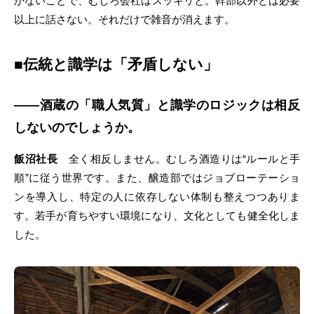
かないことで、むしろ会社はスッキリと。幹部以外とは必要
以上に話さない。それだけで雑音が消えます。
■伝統と識学は「矛盾しない」
――酒蔵の「職人気質」と識学のロジックは相反
しないのでしょうか。
飯沼社長
全く相反しません。むしろ酒造りは“ルールと手
順”に従う世界です。また、醸造部ではジョブローテーショ
ンを導入し、特定の人に依存しない体制も整えつつありま
す。若手が育ちやすい環境になり、文化としても健全化しま
した。