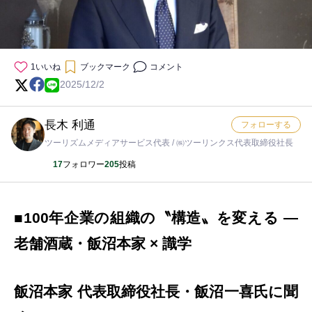
1
いいね
ブックマーク
コメント
2025/12/2
長木 利通
フォローする
ツーリズムメディアサービス代表 / ㈱ツーリンクス代表取締役社長
17
フォロワー
205
投稿
■100年企業の組織の〝構造〟を変える ―
老舗酒蔵・飯沼本家 × 識学
飯沼本家 代表取締役社長・飯沼一喜氏に聞