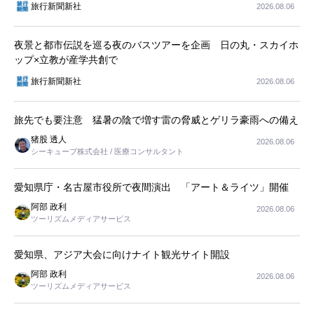
旅行新聞新社
2026.08.06
夜景と都市伝説を巡る夜のバスツアーを企画 日の丸・スカイホ
ップ×立教が産学共創で
旅行新聞新社
2026.08.06
旅先でも要注意 猛暑の陰で増す雷の脅威とゲリラ豪雨への備え
猪股 透人
2026.08.06
シーキューブ株式会社 / 医療コンサルタント
愛知県庁・名古屋市役所で夜間演出 「アート＆ライツ」開催
阿部 政利
2026.08.06
ツーリズムメディアサービス
愛知県、アジア大会に向けナイト観光サイト開設
阿部 政利
2026.08.06
ツーリズムメディアサービス