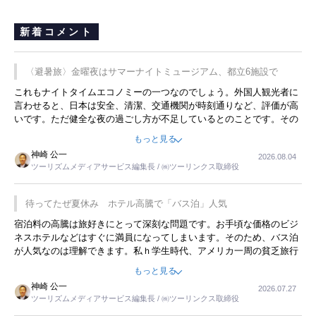
新着コメント
〈避暑旅〉金曜夜はサマーナイトミュージアム、都立6施設で
これもナイトタイムエコノミーの一つなのでしょう。外国人観光者に
言わせると、日本は安全、清潔、交通機関が時刻通りなど、評価が高
いです。ただ健全な夜の過ごし方が不足しているとのことです。その
ような意味で、金曜夜にこのようなイベントが行われれば、日本人に
もっと見る
限らず外国人にとっても楽しみが増えるでしょうね。
神崎 公一
2026.08.04
ツーリズムメディアサービス編集長 / ㈱ツーリンクス取締役
待ってたぜ夏休み ホテル高騰で「バス泊」人気
宿泊料の高騰は旅好きにとって深刻な問題です。お手頃な価格のビジ
ネスホテルなどはすぐに満員になってしまいます。そのため、バス泊
が人気なのは理解できます。私ｈ学生時代、アメリカ一周の貧乏旅行
をした時は、移動はグレイハウンドバスでした。夕方から夜の便を利
もっと見る
用してホテル代を浮かせていました。ただし、若いからできたことで
神崎 公一
2026.07.27
す。若い人が夜行バスで京都に行った、青森に行ったと聞くと、疲れ
ツーリズムメディアサービス編集長 / ㈱ツーリンクス取締役
が残らないのかなと思ってしまいます。