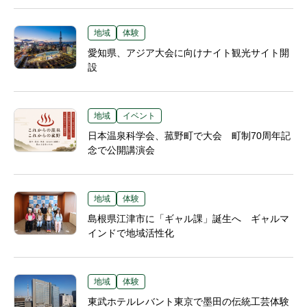
地域
体験
愛知県、アジア大会に向けナイト観光サイト開
設
地域
イベント
日本温泉科学会、菰野町で大会 町制70周年記
念で公開講演会
地域
体験
島根県江津市に「ギャル課」誕生へ ギャルマ
インドで地域活性化
地域
体験
東武ホテルレバント東京で墨田の伝統工芸体験