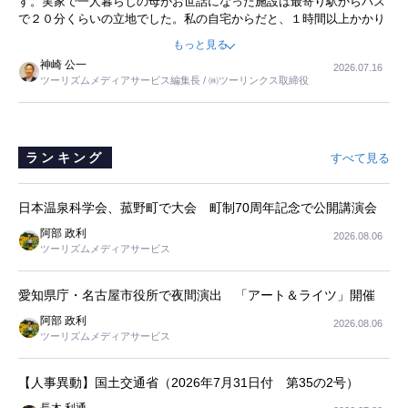
す。実家で一人暮らしの母がお世話になった施設は最寄り駅からバス
で２０分くらいの立地でした。私の自宅からだと、１時間以上かかり
ました。母の住まいから近いという理由で、その施設を選択したので
もっと見る
すが、私と妹にとっては、半日仕事ででした。シニアの住まい選び
神崎 公一
2026.07.16
は、当人だけではなく、世話をする家族の足の便も考えない外池ない
ツーリズムメディアサービス編集長 / ㈱ツーリンクス取締役
と思いました。
ランキング
すべて見る
日本温泉科学会、菰野町で大会 町制70周年記念で公開講演会
阿部 政利
2026.08.06
ツーリズムメディアサービス
愛知県庁・名古屋市役所で夜間演出 「アート＆ライツ」開催
阿部 政利
2026.08.06
ツーリズムメディアサービス
【人事異動】国土交通省（2026年7月31日付 第35の2号）