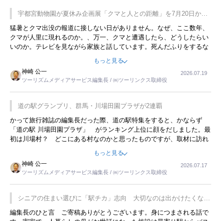
宇都宮動物園が夏休み企画展「クマと人との距離」を7月20日から
開催
猛暑とクマ出没の報道に接しない日がありません。なぜ、ここ数年、
クマが人里に現れるのか。、万一、クマと遭遇したら、どうしたらい
いのか。テレビを見ながら家族と話しています。死んだふりをするな
んてことは、冗談でもいえません。そんな中で、この企画展はタイム
もっと見る
リーですね。
神崎 公一
2026.07.19
ツーリズムメディアサービス編集長 / ㈱ツーリンクス取締役
道の駅グランプリ、群馬・川場田園プラザが2連覇
かって旅行雑誌の編集長だった際、道の駅特集をすると、かならず
「道の駅 川場田園プラザ」 がランキング上位に顔をだしました。最
初は川場村？ どこにある村なのかと思ったものですが、取材に訪れ
永井 彰一社長にインタビューしたら、興味深い話が次々が飛び出しま
もっと見る
した。プレゼンも巧みで、今でも思い出すことが２つあります。一つ
神崎 公一
2026.07.17
は、従業員に東京ディズニーランドを見学させ、サービス業、接客業
ツーリズムメディアサービス編集長 / ㈱ツーリンクス取締役
の何かを理解してもらっていることです。 もう一つは1800円もする
プレミアムヨーグルトを販売するにあたり、社内に懸念もあったそう
です。永井社長は、駐車場に都内ナンバーの高級外車が停まっている
シニアの住まい選びに「駅チカ」志向 大切なのは出かけたくなる
ことに目をつけ、高級商品でも売れると確信したそうです。今回の記
暮らし
編集長のひと言 ご寄稿ありがとうございます。身につまされる話で
事を懐かしく読みました。