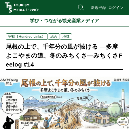
新規登録
ログイン
学び・つながる観光産業メディア
寄稿【Hundred Links】
総合
地域
尾根の上で、千年分の風が抜ける —多摩
よこやまの道、冬のみちくさ—みちくさF
eelog #14