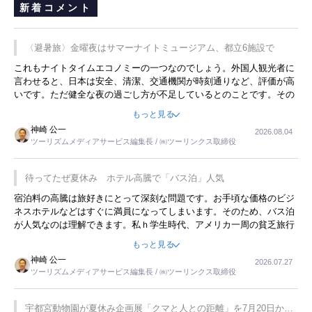
新着コメント
〈避暑旅〉金曜夜はサマーナイトミュージアム、都立6施設で
これもナイトタイムエコノミーの一つなのでしょう。外国人観光者に
言わせると、日本は安全、清潔、交通機関が時刻通りなど、評価が高
いです。ただ健全な夜の過ごし方が不足しているとのことです。その
ような意味で、金曜夜にこのようなイベントが行われれば、日本人に
もっと見る
限らず外国人にとっても楽しみが増えるでしょうね。
神崎 公一
2026.08.04
ツーリズムメディアサービス編集長 / ㈱ツーリンクス取締役
待ってたぜ夏休み ホテル高騰で「バス泊」人気
宿泊料の高騰は旅好きにとって深刻な問題です。お手頃な価格のビジ
ネスホテルなどはすぐに満員になってしまいます。そのため、バス泊
が人気なのは理解できます。私ｈ学生時代、アメリカ一周の貧乏旅行
をした時は、移動はグレイハウンドバスでした。夕方から夜の便を利
もっと見る
用してホテル代を浮かせていました。ただし、若いからできたことで
神崎 公一
2026.07.27
す。若い人が夜行バスで京都に行った、青森に行ったと聞くと、疲れ
ツーリズムメディアサービス編集長 / ㈱ツーリンクス取締役
が残らないのかなと思ってしまいます。
宇都宮動物園が夏休み企画展「クマと人との距離」を7月20日から