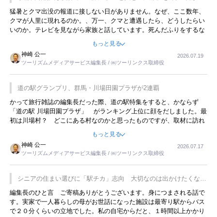
開催
猛暑とクマ出没の報道に接しない日がありません。なぜ、ここ数年、
クマが人里に現れるのか。、万一、クマと遭遇したら、どうしたらい
いのか。テレビを見ながら家族と話しています。死んだふりをするな
んてことは、冗談でもいえません。そんな中で、この企画展はタイム
もっと見る
リーですね。
神崎 公一
2026.07.19
ツーリズムメディアサービス編集長 / ㈱ツーリンクス取締役
道の駅グランプリ、群馬・川場田園プラザが2連覇
かって旅行雑誌の編集長だった際、道の駅特集をすると、かならず
「道の駅 川場田園プラザ」 がランキング上位に顔をだしました。最
初は川場村？ どこにある村なのかと思ったものですが、取材に訪れ
永井 彰一社長にインタビューしたら、興味深い話が次々が飛び出しま
もっと見る
した。プレゼンも巧みで、今でも思い出すことが２つあります。一つ
神崎 公一
2026.07.17
は、従業員に東京ディズニーランドを見学させ、サービス業、接客業
ツーリズムメディアサービス編集長 / ㈱ツーリンクス取締役
の何かを理解してもらっていることです。 もう一つは1800円もする
プレミアムヨーグルトを販売するにあたり、社内に懸念もあったそう
です。永井社長は、駐車場に都内ナンバーの高級外車が停まっている
シニアの住まい選びに「駅チカ」志向 大切なのは出かけたくなる
ことに目をつけ、高級商品でも売れると確信したそうです。今回の記
暮らし
編集長のひと言 ご寄稿ありがとうございます。身につまされる話で
事を懐かしく読みました。
す。実家で一人暮らしの母がお世話になった施設は最寄り駅からバス
で２０分くらいの立地でした。私の自宅からだと、１時間以上かかり