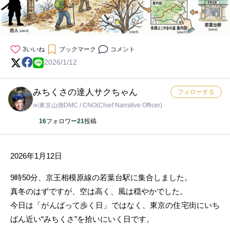
3
いいね
ブックマーク
コメント
2026/1/12
みちくさの達人サクちゃん
フォローする
㈱東京山側DMC / CNO(Chief Narrative Officer)
16
フォロワー
21
投稿
2026年1月12日
9時50分、京王相模原線の若葉台駅に集合しました。
真冬のはずですが、空は高く、風は穏やかでした。
今日は「がんばって歩く日」ではなく、東京の住宅街にいち
ばん近い“みちくさ”を拾いにいく日です。