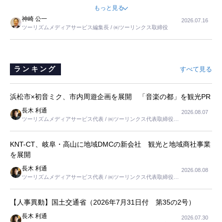
ました。母の住まいから近いという理由で、その施設を選択したので
もっと見る
すが、私と妹にとっては、半日仕事ででした。シニアの住まい選び
神崎 公一
2026.07.16
は、当人だけではなく、世話をする家族の足の便も考えない外池ない
ツーリズムメディアサービス編集長 / ㈱ツーリンクス取締役
と思いました。
ランキング
すべて見る
浜松市×初音ミク、市内周遊企画を展開 「音楽の都」を観光PR
長木 利通
2026.08.07
ツーリズムメディアサービス代表 / ㈱ツーリンクス代表取締役社
長
KNT-CT、岐阜・高山に地域DMCの新会社 観光と地域商社事業
を展開
長木 利通
2026.08.08
ツーリズムメディアサービス代表 / ㈱ツーリンクス代表取締役社
長
【人事異動】国土交通省（2026年7月31日付 第35の2号）
長木 利通
2026.07.30