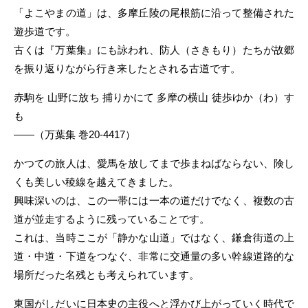
「よこやまの道」は、多摩丘陵の尾根筋に沿って整備された
遊歩道です。
古くは『万葉集』にも詠われ、防人（さきもり）たちが故郷
を振り返りながら行き来したとされる古道です。
赤駒を 山野に放ち 捕りかにて 多摩の横山 徒歩ゆか（わ）す
も
——（万葉集 巻20-4417）
かつての旅人は、愛馬を放してまで歩まねばならない、険し
くも美しい稜線を越えてきました。
興味深いのは、この一帯には一本の道だけでなく、複数の古
道が並走するように残っていることです。
これは、当時ここが「静かな山道」ではなく、鎌倉街道の上
道・中道・下道をつなぐ、非常に交通量の多い幹線道路的な
場所だった名残とも考えられています。
東国がしだいに日本史の主役へと浮かび上がっていく時代で