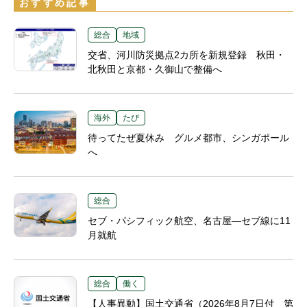
おすすめ記事
総合
地域
交省、河川防災拠点2カ所を新規登録 秋田・
北秋田と京都・久御山で整備へ
海外
たび
待ってたぜ夏休み グルメ都市、シンガポール
へ
総合
セブ・パシフィック航空、名古屋―セブ線に11
月就航
総合
働く
【人事異動】国土交通省（2026年8月7日付 第