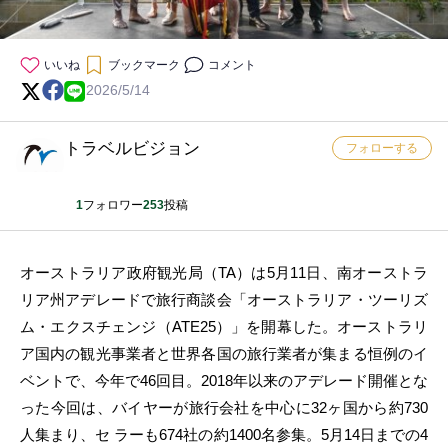
いいね
ブックマーク
コメント
2026/5/14
トラベルビジョン
フォローする
1
フォロワー
253
投稿
オーストラリア政府観光局（TA）は5月11日、南オーストラ
リア州アデレードで旅行商談会「オーストラリア・ツーリズ
ム・エクスチェンジ（ATE25）」を開幕した。オーストラリ
ア国内の観光事業者と世界各国の旅行業者が集まる恒例のイ
ベントで、今年で46回目。2018年以来のアデレード開催とな
った今回は、バイヤーが旅行会社を中心に32ヶ国から約730
人集まり、セ ラーも674社の約1400名参集。5月14日までの4