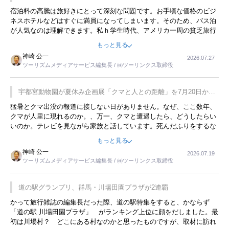
宿泊料の高騰は旅好きにとって深刻な問題です。お手頃な価格のビジ
ネスホテルなどはすぐに満員になってしまいます。そのため、バス泊
が人気なのは理解できます。私ｈ学生時代、アメリカ一周の貧乏旅行
をした時は、移動はグレイハウンドバスでした。夕方から夜の便を利
もっと見る
用してホテル代を浮かせていました。ただし、若いからできたことで
神崎 公一
2026.07.27
す。若い人が夜行バスで京都に行った、青森に行ったと聞くと、疲れ
ツーリズムメディアサービス編集長 / ㈱ツーリンクス取締役
が残らないのかなと思ってしまいます。
宇都宮動物園が夏休み企画展「クマと人との距離」を7月20日から
開催
猛暑とクマ出没の報道に接しない日がありません。なぜ、ここ数年、
クマが人里に現れるのか。、万一、クマと遭遇したら、どうしたらい
いのか。テレビを見ながら家族と話しています。死んだふりをするな
んてことは、冗談でもいえません。そんな中で、この企画展はタイム
もっと見る
リーですね。
神崎 公一
2026.07.19
ツーリズムメディアサービス編集長 / ㈱ツーリンクス取締役
道の駅グランプリ、群馬・川場田園プラザが2連覇
かって旅行雑誌の編集長だった際、道の駅特集をすると、かならず
「道の駅 川場田園プラザ」 がランキング上位に顔をだしました。最
初は川場村？ どこにある村なのかと思ったものですが、取材に訪れ