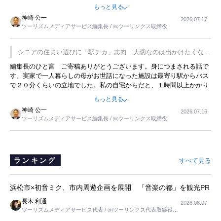
永井 彰一社長にインタビューしたら、興味深い話が次々が飛び出しま
もっと見る
した。プレゼンも巧みで、今でも思い出すことが２つあります。一つ
神崎 公一
2026.07.17
は、従業員に東京ディズニーランドを見学させ、サービス業、接客業
ツーリズムメディアサービス編集長 / ㈱ツーリンクス取締役
の何かを理解してもらっていることです。 もう一つは1800円もする
プレミアムヨーグルトを販売するにあたり、社内に懸念もあったそう
です。永井社長は、駐車場に都内ナンバーの高級外車が停まっている
シニアの住まい選びに「駅チカ」志向 大切なのは出かけたくなる
ことに目をつけ、高級商品でも売れると確信したそうです。今回の記
暮らし
編集長のひと言 ご寄稿ありがとうございます。身につまされる話で
事を懐かしく読みました。
す。実家で一人暮らしの母がお世話になった施設は最寄り駅からバス
で２０分くらいの立地でした。私の自宅からだと、１時間以上かかり
ました。母の住まいから近いという理由で、その施設を選択したので
もっと見る
すが、私と妹にとっては、半日仕事ででした。シニアの住まい選び
神崎 公一
2026.07.16
は、当人だけではなく、世話をする家族の足の便も考えない外池ない
ツーリズムメディアサービス編集長 / ㈱ツーリンクス取締役
と思いました。
ランキング
すべて見る
浜松市×初音ミク、市内周遊企画を展開 「音楽の都」を観光PR
長木 利通
2026.08.07
ツーリズムメディアサービス代表 / ㈱ツーリンクス代表取締役社
長