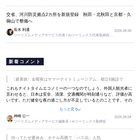
長
交省、河川防災拠点2カ所を新規登録 秋田・北秋田と京都・久
御山で整備へ
長木 利通
2026.08.08
ツーリズムメディアサービス代表 / ㈱ツーリンクス代表取締役社
長
新着コメント
〈避暑旅〉金曜夜はサマーナイトミュージアム、都立6施設で
これもナイトタイムエコノミーの一つなのでしょう。外国人観光者に
言わせると、日本は安全、清潔、交通機関が時刻通りなど、評価が高
いです。ただ健全な夜の過ごし方が不足しているとのことです。その
ような意味で、金曜夜にこのようなイベントが行われれば、日本人に
もっと見る
限らず外国人にとっても楽しみが増えるでしょうね。
神崎 公一
2026.08.04
ツーリズムメディアサービス編集長 / ㈱ツーリンクス取締役
待ってたぜ夏休み ホテル高騰で「バス泊」人気