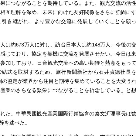
成果につながることを期待している。また、観光交流の活
の相互理解を深め、未来に向けた友好関係をさらに強固に
に引き継がれ、より豊かな交流に発展していくことを願
湾人は約673万人に対し、訪台日本人は約148万人。今後の
を感じており、協定を契機に交流を発展させたい。今日は
が参加しており、日台観光交流への高い期待と熱意をもっ
締結式を取材するため、旅行新聞新社から石井貞德社長
回の協定が業界から注目と期待を集めていることを大変う
光産業のさらなる繫栄につながることを祈念している」と
かれた。中華民國観光産業国際行銷協會の秦文沂理事長は
辞を述べた。