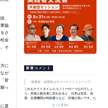
冒頭、
行業協
界をさ
小松会
る。そ
双方に
新着コメント
つなが
、「皆
〈避暑旅〉金曜夜はサマーナイトミュージア
を願っ
ム、都立6施設で
これもナイトタイムエコノミーの一つなのでしょ
う。外国人観光者に言わせると、日本は安全、清
潔、交通機関が時刻通りなど、評価が高いです。た
だ健全な夜の過ごし方が不足しているとのことで
もっと見る
難に直
す。そのような意味で、金曜夜にこのようなイベン