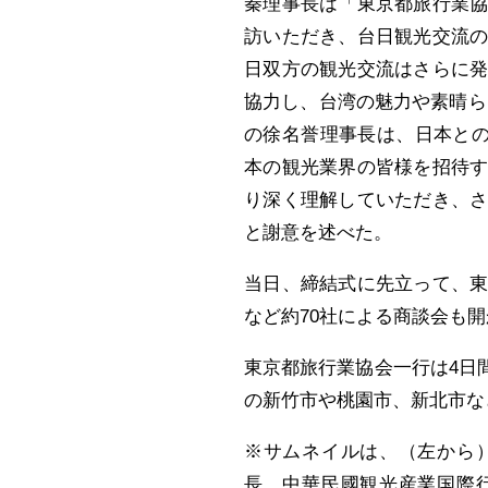
秦理事長は「東京都旅行業
訪いただき、台日観光交流
日双方の観光交流はさらに
協力し、台湾の魅力や素晴ら
の徐名誉理事長は、日本との
本の観光業界の皆様を招待
り深く理解していただき、
と謝意を述べた。
当日、締結式に先立って、
など約70社による商談会も
東京都旅行業協会一行は4日間
の新竹市や桃園市、新北市な
※サムネイルは、（左から
長、中華民國観光産業国際