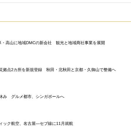
、岐阜・高山に地域DMCの新会社 観光と地域商社事業を展開
災拠点2カ所を新規登録 秋田・北秋田と京都・久御山で整備へ
休み グルメ都市、シンガポールへ
ィック航空、名古屋―セブ線に11月就航