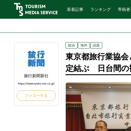
新着記事
ランキング
寄稿者
総合
海外
話題
東京都旅行業協会
定結ぶ 日台間の
旅行新聞新社
https://www.ryoko-net.co.jp/
フォローする