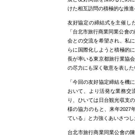
けた相互訪問の積極的な推進
友好協定の締結式を主催し
「台北市旅行商業同業公會の
会との交流を希望され、私
らに国際化しようと積極的
長が率いる東京都旅行業協
の尽力にも深く敬意を表した
「今回の友好協定締結を機
おいて、より活発な業務交
り、ひいては日台観光収支
様の協力のもと、来年202
ている」と力強くあいさつし
台北市旅行商業同業公會の