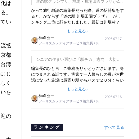
道の駅グランプリ、群馬・川場田園プラザが2連
性化は
覇
かって旅行雑誌の編集長だった際、道の駅特集をす
する。
ると、かならず「道の駅 川場田園プラザ」 がラ
ってい
ンキング上位に顔をだしました。最初は川場村？
どこにある村なのかと思ったものですが、取材に訪
もっと見る
れ永井 彰一社長にインタビューしたら、興味深い
神崎 公一
2026.07.17
話が次々が飛び出しました。プレゼンも巧みで、今
ツーリズムメディアサービス編集長 / ㈱ツ
交流拡
でも思い出すことが２つあります。一つは、従業員
ーリンクス取締役
に東京ディズニーランドを見学させ、サービス業、
東京都
接客業の何かを理解してもらっていることです。
シニアの住まい選びに「駅チカ」志向 大切な
もう一つは1800円もするプレミアムヨーグルトを
て台湾
のは出かけたくなる暮らし
編集長のひと言 ご寄稿ありがとうございます。身
販売するにあたり、社内に懸念もあったそうです。
をはじ
につまされる話です。実家で一人暮らしの母がお世
永井社長は、駐車場に都内ナンバーの高級外車が停
話になった施設は最寄り駅からバスで２０分くらい
まっていることに目をつけ、高級商品でも売れると
れしく
の立地でした。私の自宅からだと、１時間以上かか
確信したそうです。今回の記事を懐かしく読みまし
もっと見る
想いを
りました。母の住まいから近いという理由で、その
た。
神崎 公一
2026.07.16
施設を選択したのですが、私と妹にとっては、半日
ツーリズムメディアサービス編集長 / ㈱ツ
仕事ででした。シニアの住まい選びは、当人だけで
ーリンクス取締役
はなく、世話をする家族の足の便も考えない外池な
いと思いました。
歓迎の
ランキング
すべて見る