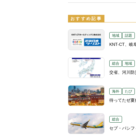
おすすめ記事
地域
話題
KNT-CT
総合
地域
交省、河川防
海外
たび
待ってたぜ夏
総合
セブ・パシフ