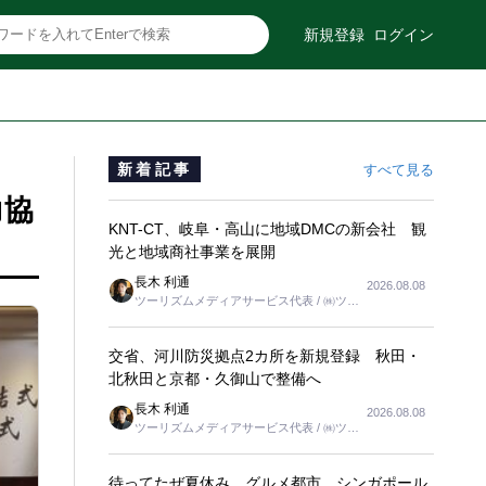
新規登録
ログイン
新着記事
すべて見る
力協
KNT-CT、岐阜・高山に地域DMCの新会社 観
光と地域商社事業を展開
長木 利通
2026.08.08
ツーリズムメディアサービス代表 / ㈱ツー
リンクス代表取締役社長
交省、河川防災拠点2カ所を新規登録 秋田・
北秋田と京都・久御山で整備へ
長木 利通
2026.08.08
ツーリズムメディアサービス代表 / ㈱ツー
リンクス代表取締役社長
待ってたぜ夏休み グルメ都市、シンガポール