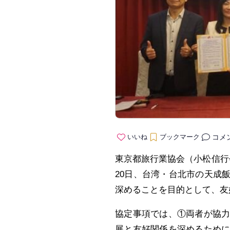
コメ
いいね
ブックマーク
東京都旅行業協会（小松信行
20日、台湾・台北市の天成
深めることを目的として、友
協定事項では、①両者が協
展と友好関係を深めるため