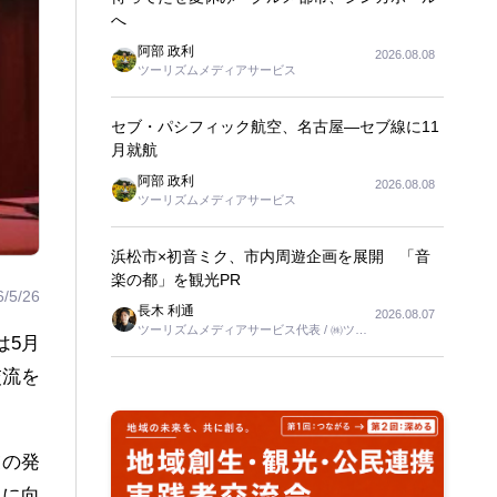
へ
阿部 政利
2026.08.08
ツーリズムメディアサービス
セブ・パシフィック航空、名古屋―セブ線に11
月就航
阿部 政利
2026.08.08
ツーリズムメディアサービス
浜松市×初音ミク、市内周遊企画を展開 「音
楽の都」を観光PR
6/5/26
長木 利通
2026.08.07
ツーリズムメディアサービス代表 / ㈱ツー
は5月
リンクス代表取締役社長
交流を
業の発
化に向