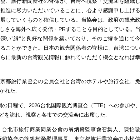
協会、旅行新聞新社の皆様が、台湾へ視察・交流団を組織
の推進に尽力いただいていることに、心より感謝申し上げ
発展していくものと確信している。当協会は、政府の観光
しさを海外へ広く発信・PRすることを目的としている。
深い”縁”と良好な関係を築いており、そのご縁を通じて
することができた。日本の観光関係者の皆様に、台湾につ
さらに最新の台湾観光情報に触れていただく機会となれば
東京都旅行業協会の会員会社と台湾のホテルや旅行会社、
開かれた。
の日程で、2026台北国際観光博覧会（TTE）への参加や
どを訪れ、視察と各市での交流会に出席した。
）台北市旅行商業同業公會の翁炳贊監事會召集人、陳怡
行銷協會の徐銀樹榮譽理事長、東京都旅行業協会の小松