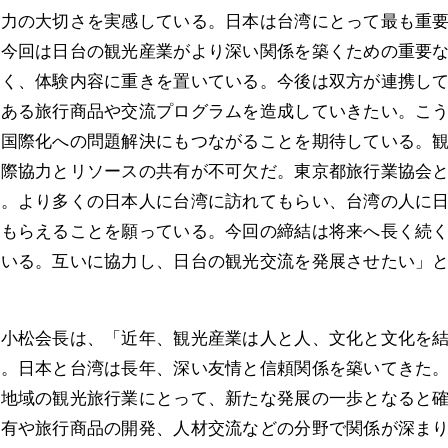
協力の大切さを実感している。日本は台湾にとって最も重
。今回は日台の観光産業がより深い関係を築くための重要
なく、体験内容に重きを置いている。今後は双方が連携し
のある旅行商品や交流プログラムを造成していきたい。こ
や国際化への問題解決にもつながることを期待している。
国際協力とリソースの共有が不可欠だ。東京都旅行業協会
う。より多くの日本人に台湾に訪れてもらい、台湾の人に
てもらえることを願っている。今回の締結は将来へ長く続
ている。互いに協力し、日台の観光交流を発展させたい」
の小松会長は、「近年、観光産業は人と人、文化と文化を
る。日本と台湾は長年、深い友情と信頼関係を築いてきた
両地域の観光旅行業にとって、新たな発展の一歩となると
共有や旅行商品の開発、人材交流などの分野で関係が深ま