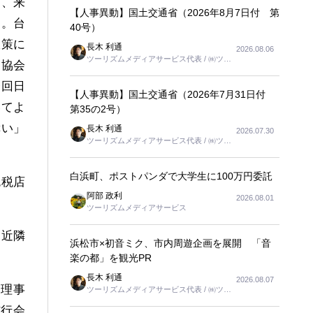
し、来
【人事異動】国土交通省（2026年8月7日付 第
る。台
40号）
政策に
長木 利通
2026.08.06
ツーリズムメディアサービス代表 / ㈱ツー
当協会
リンクス代表取締役社長
今回日
【人事異動】国土交通省（2026年7月31日付
いてよ
第35の2号）
幸い」
長木 利通
2026.07.30
ツーリズムメディアサービス代表 / ㈱ツー
リンクス代表取締役社長
白浜町、ポストパンダで大学生に100万円委託
免税店
阿部 政利
2026.08.01
ツーリズムメディアサービス
、近隣
浜松市×初音ミク、市内周遊企画を展開 「音
楽の都」を観光PR
長木 利通
2026.08.07
璇理事
ツーリズムメディアサービス代表 / ㈱ツー
リンクス代表取締役社長
信行会