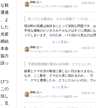
神崎 公一
2026.08.04
トが行われれば、日本人に限らず外国人にとっても
要な観
ツーリズムメディアサービス編集長 / ㈱ツ
楽しみが増えるでしょうね。
ーリンクス取締役
な通過
待ってたぜ夏休み ホテル高騰で「バス泊」人
て、よ
気
宿泊料の高騰は旅好きにとって深刻な問題です。お
うした
手頃な価格のビジネスホテルなどはすぐに満員にな
観光産
ってしまいます。そのため、バス泊が人気なのは理
解できます。私ｈ学生時代、アメリカ一周の貧乏旅
と締結
もっと見る
行をした時は、移動はグレイハウンドバスでした。
神崎 公一
日本各
2026.07.27
夕方から夜の便を利用してホテル代を浮かせていま
ツーリズムメディアサービス編集長 / ㈱ツ
した。ただし、若いからできたことです。若い人が
く協力
ーリンクス取締役
夜行バスで京都に行った、青森に行ったと聞くと、
疲れが残らないのかなと思ってしまいます。
と語っ
宇都宮動物園が夏休み企画展「クマと人との距
離」を7月20日から開催
猛暑とクマ出没の報道に接しない日がありません。
なぜ、ここ数年、クマが人里に現れるのか。、万
一、クマと遭遇したら、どうしたらいいのか。テレ
結びつ
ビを見ながら家族と話しています。死んだふりをす
もっと見る
。この
るなんてことは、冗談でもいえません。そんな中
神崎 公一
2026.07.19
で、この企画展はタイムリーですね。
確信し
ツーリズムメディアサービス編集長 / ㈱ツ
ーリンクス取締役
り、互