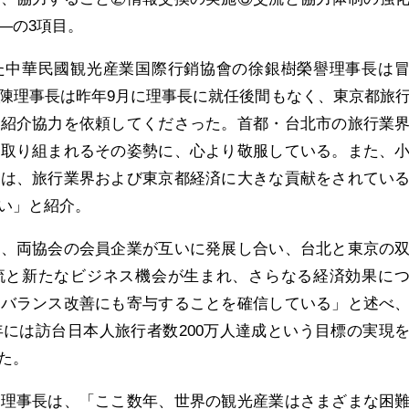
―の3項目。
た中華民國観光産業国際行銷協會の徐銀樹榮譽理事長は
陳理事長は昨年9月に理事長に就任後間もなく、東京都旅
に紹介協力を依頼してくださった。首都・台北市の旅行業
に取り組まれるその姿勢に、心より敬服している。また、
会は、旅行業界および東京都経済に大きな貢献をされてい
い」と紹介。
に、両協会の会員企業が互いに発展し合い、台北と東京の
流と新たなビジネス機会が生まれ、さらなる経済効果に
のバランス改善にも寄与することを確信している」と述べ
7年には訪台日本人旅行者数200万人達成という目標の実現
た。
陳理事長は、「ここ数年、世界の観光産業はさまざまな困