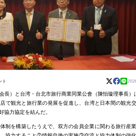
ント
202
会長）と台湾・台北市旅行商業同業公會（陳怡璇理事長）
飯店で観光と旅行業の発展を促進し、台湾と日本間の観光
好協力協定を結んだ。
力体制を構築したうえで、双方の会員企業に関わる旅行産
に、協力すること②情報交換の実施③交流と協力体制の強