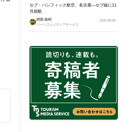
セブ・パシフィック航空、名古屋―セブ線に11
月就航
阿部 政利
2026.08.08
ツーリズムメディアサービス