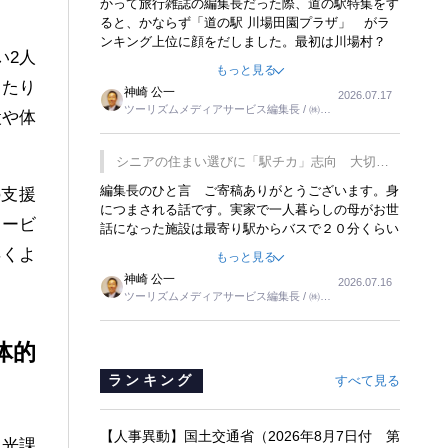
かって旅行雑誌の編集長だった際、道の駅特集をす
ると、かならず「道の駅 川場田園プラザ」 がラ
ンキング上位に顔をだしました。最初は川場村？
い2人
どこにある村なのかと思ったものですが、取材に訪
もっと見る
れ永井 彰一社長にインタビューしたら、興味深い
したり
神崎 公一
2026.07.17
話が次々が飛び出しました。プレゼンも巧みで、今
ツーリズムメディアサービス編集長 / ㈱ツ
設や体
でも思い出すことが２つあります。一つは、従業員
ーリンクス取締役
に東京ディズニーランドを見学させ、サービス業、
接客業の何かを理解してもらっていることです。
シニアの住まい選びに「駅チカ」志向 大切な
もう一つは1800円もするプレミアムヨーグルトを
のは出かけたくなる暮らし
編集長のひと言 ご寄稿ありがとうございます。身
支援
販売するにあたり、社内に懸念もあったそうです。
につまされる話です。実家で一人暮らしの母がお世
永井社長は、駐車場に都内ナンバーの高級外車が停
サービ
話になった施設は最寄り駅からバスで２０分くらい
まっていることに目をつけ、高級商品でも売れると
の立地でした。私の自宅からだと、１時間以上かか
確信したそうです。今回の記事を懐かしく読みまし
早くよ
もっと見る
りました。母の住まいから近いという理由で、その
た。
神崎 公一
2026.07.16
施設を選択したのですが、私と妹にとっては、半日
ツーリズムメディアサービス編集長 / ㈱ツ
仕事ででした。シニアの住まい選びは、当人だけで
ーリンクス取締役
はなく、世話をする家族の足の便も考えない外池な
いと思いました。
体的
ランキング
すべて見る
【人事異動】国土交通省（2026年8月7日付 第
観光課