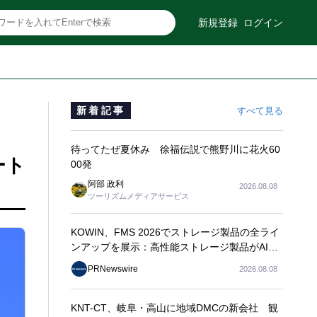
新規登録
ログイン
新着記事
すべて見る
待ってたぜ夏休み 徐福伝説で熊野川に花火60
ート
00発
阿部 政利
2026.08.08
ツーリズムメディアサービス
KOWIN、FMS 2026でストレージ製品の全ライ
ンアップを展示：高性能ストレージ製品がAI分
野の革新を牽引
PRNewswire
2026.08.08
KNT-CT、岐阜・高山に地域DMCの新会社 観