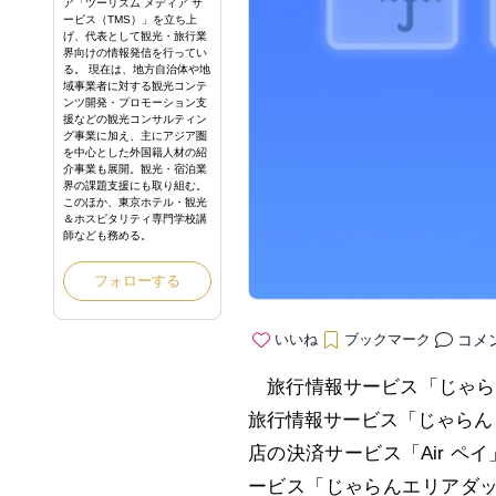
ア「ツーリズム メディア サ
ービス（TMS）」を立ち上
げ、代表として観光・旅行業
界向けの情報発信を行ってい
る。 現在は、地方自治体や地
域事業者に対する観光コンテ
ンツ開発・プロモーション支
援などの観光コンサルティン
グ事業に加え、主にアジア圏
を中心とした外国籍人材の紹
介事業も展開。観光・宿泊業
界の課題支援にも取り組む。
このほか、東京ホテル・観光
＆ホスピタリティ専門学校講
師なども務める。
フォローする
コメ
いいね
ブックマーク
旅行情報サービス「じゃらん
旅行情報サービス「じゃらん
店の決済サービス「Air ペ
ービス「じゃらんエリアダッシュ