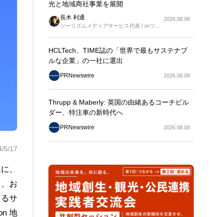
光と地域商社事業を展開
長木 利通
2026.08.08
ツーリズムメディアサービス代表 / ㈱ツー
リンクス代表取締役社長
HCLTech、TIME誌の「世界で最もサステナブ
ルな企業」の一社に選出
PRNewswire
2026.08.08
Thrupp & Maberly: 英国の由緒あるコーチビル
ダー、特注車の新時代へ
PRNewswire
2026.08.08
4/5/17
象に、
と、お
きるサ
n 地