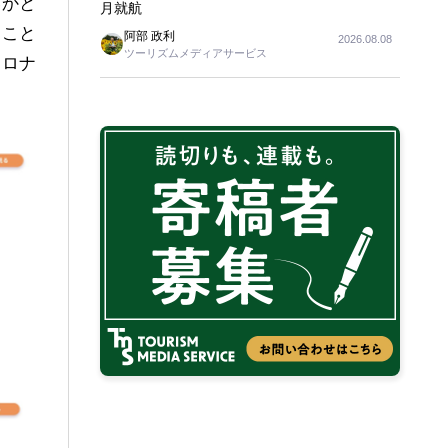
いかと
月就航
ること
阿部 政利
2026.08.08
ツーリズムメディアサービス
コロナ