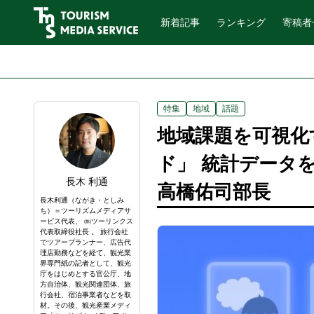
新着記事
ランキング
寄稿者
特集
地域
話題
地域課題を可視化
ド」 統計データ
長木 利通
高橋佑司部長
長木利通（ながき・としみ
ち）＝ツーリズムメディアサ
ービス代表、 ㈱ツーリンクス
代表取締役社長 。 旅行会社
でツアープランナー、広告代
理店勤務などを経て、観光業
界専門紙の記者として、観光
庁をはじめとする官公庁、地
方自治体、観光関連団体、旅
行会社、宿泊事業者などを取
材。その後、観光産業メディ