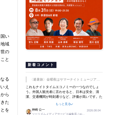
全国い
の地域
、世の
うこと
新着コメント
なる
〈避暑旅〉金曜夜はサマーナイトミュージア
ム、都立6施設で
もいえ
これもナイトタイムエコノミーの一つなのでしょ
う。外国人観光者に言わせると、日本は安全、清
たから
潔、交通機関が時刻通りなど、評価が高いです。た
だ健全な夜の過ごし方が不足しているとのことで
だきた
もっと見る
す。そのような意味で、金曜夜にこのようなイベン
ことを
神崎 公一
2026.08.04
トが行われれば、日本人に限らず外国人にとっても
ツーリズムメディアサービス編集長 / ㈱ツ