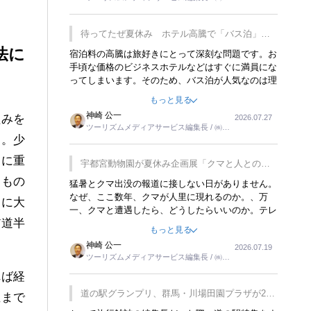
楽しみが増えるでしょうね。
ーリンクス取締役
待ってたぜ夏休み ホテル高騰で「バス泊」人
気
法に
宿泊料の高騰は旅好きにとって深刻な問題です。お
手頃な価格のビジネスホテルなどはすぐに満員にな
ってしまいます。そのため、バス泊が人気なのは理
解できます。私ｈ学生時代、アメリカ一周の貧乏旅
もっと見る
行をした時は、移動はグレイハウンドバスでした。
神崎 公一
組みを
2026.07.27
夕方から夜の便を利用してホテル代を浮かせていま
ツーリズムメディアサービス編集長 / ㈱ツ
した。ただし、若いからできたことです。若い人が
く。少
ーリンクス取締役
夜行バスで京都に行った、青森に行ったと聞くと、
疲れが残らないのかなと思ってしまいます。
常に重
宇都宮動物園が夏休み企画展「クマと人との距
離」を7月20日から開催
るもの
猛暑とクマ出没の報道に接しない日がありません。
なぜ、ここ数年、クマが人里に現れるのか。、万
らに大
一、クマと遭遇したら、どうしたらいいのか。テレ
だ道半
ビを見ながら家族と話しています。死んだふりをす
もっと見る
るなんてことは、冗談でもいえません。そんな中
神崎 公一
2026.07.19
で、この企画展はタイムリーですね。
ツーリズムメディアサービス編集長 / ㈱ツ
ーリンクス取締役
れば経
道の駅グランプリ、群馬・川場田園プラザが2連
値まで
覇