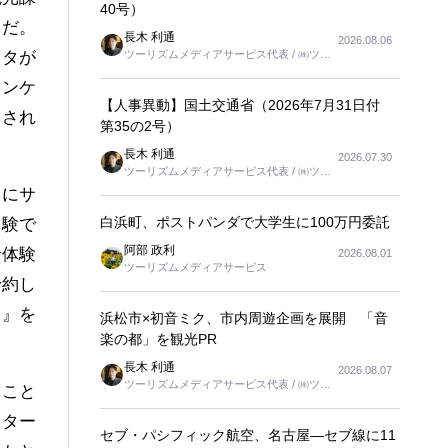
40号）
スだ。
長木 利通
2026.08.06
ツーリズムメディアサービス代表 / ㈱ツー
ータが
リンクス代表取締役社長
アンケ
【人事異動】国土交通省（2026年7月31日付
見され
第35の2号）
長木 利通
2026.07.30
ツーリズムメディアサービス代表 / ㈱ツー
リンクス代表取締役社長
様にサ
白浜町、ポストパンダで大学生に100万円委託
体験で
阿部 政利
で体験
2026.08.01
ツーリズムメディアサービス
予約し
イ』を
浜松市×初音ミク、市内周遊企画を展開 「音
楽の都」を観光PR
長木 利通
2026.08.07
ツーリズムメディアサービス代表 / ㈱ツー
ること
リンクス代表取締役社長
スター
セブ・パシフィック航空、名古屋―セブ線に11