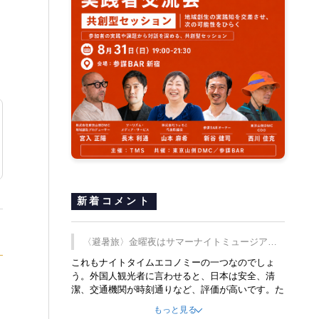
新着コメント
〈避暑旅〉金曜夜はサマーナイトミュージア
ム、都立6施設で
これもナイトタイムエコノミーの一つなのでしょ
う。外国人観光者に言わせると、日本は安全、清
潔、交通機関が時刻通りなど、評価が高いです。た
だ健全な夜の過ごし方が不足しているとのことで
もっと見る
す。そのような意味で、金曜夜にこのようなイベン