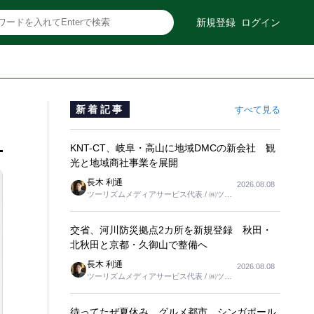
新規登録
ログイン
新着記事
すべて見る
KNT-CT、岐阜・高山に地域DMCの新会社 観
光と地域商社事業を展開
長木 利通
2026.08.08
ツーリズムメディアサービス代表 / ㈱ツー
リンクス代表取締役社長
交省、河川防災拠点2カ所を新規登録 秋田・
北秋田と京都・久御山で整備へ
長木 利通
2026.08.08
ツーリズムメディアサービス代表 / ㈱ツー
リンクス代表取締役社長
待ってたぜ夏休み グルメ都市、シンガポール