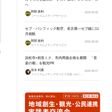
へ
阿部 政利
2026.08.08
ツーリズムメディアサービス
セブ・パシフィック航空、名古屋―セブ線に11
月就航
阿部 政利
2026.08.08
ツーリズムメディアサービス
2
浜松市×初音ミク、市内周遊企画を展開 「音
楽の都」を観光PR
長木 利通
2026.08.07
ツーリズムメディアサービス代表 / ㈱ツー
リンクス代表取締役社長