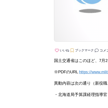
コメ
いいね
ブックマーク
国土交通省はこのほど、7月
※PDFのURL
https://www.mli
異動内容は次の通り（新役職
・北海道局予算課経理指導官