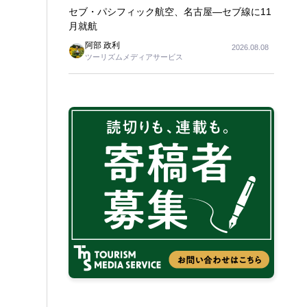
セブ・パシフィック航空、名古屋―セブ線に11
月就航
阿部 政利
2026.08.08
ツーリズムメディアサービス