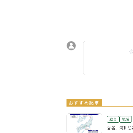
おすすめ記事
総合
地域
交省、河川防