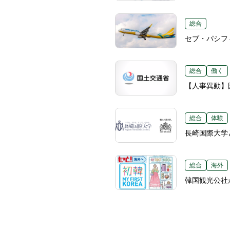
総合
セブ・パシフ
総合
働く
【人事異動】国
総合
体験
長崎国際大学
総合
海外
韓国観光公社