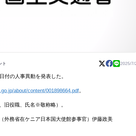
ント
2025/7/
2日付の人事異動を発表した。
t.go.jp/about/content/001898664.pdf
。
、旧役職、氏名※敬称略）。
（外務省在ケニア日本国大使館参事官）伊藤政美