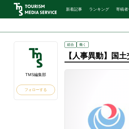
新着記事
ランキング
寄稿者
総合
働く
【人事異動】国土交
TMS編集部
フォローする