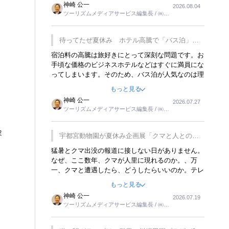
神崎 公一
2026.08.04
トが行われれば、日本人に限らず外国人にとっても
ツーリズムメディアサービス編集長 / ㈱ツ
楽しみが増えるでしょうね。
ーリンクス取締役
待ってたぜ夏休み ホテル高騰で「バス泊」人
気
宿泊料の高騰は旅好きにとって深刻な問題です。お
手頃な価格のビジネスホテルなどはすぐに満員にな
ってしまいます。そのため、バス泊が人気なのは理
解できます。私ｈ学生時代、アメリカ一周の貧乏旅
もっと見る
行をした時は、移動はグレイハウンドバスでした。
神崎 公一
2026.07.27
夕方から夜の便を利用してホテル代を浮かせていま
ツーリズムメディアサービス編集長 / ㈱ツ
した。ただし、若いからできたことです。若い人が
ーリンクス取締役
夜行バスで京都に行った、青森に行ったと聞くと、
験
疲れが残らないのかなと思ってしまいます。
宇都宮動物園が夏休み企画展「クマと人との距
離」を7月20日から開催
猛暑とクマ出没の報道に接しない日がありません。
なぜ、ここ数年、クマが人里に現れるのか。、万
一、クマと遭遇したら、どうしたらいいのか。テレ
ビを見ながら家族と話しています。死んだふりをす
もっと見る
るなんてことは、冗談でもいえません。そんな中
神崎 公一
2026.07.19
で、この企画展はタイムリーですね。
ツーリズムメディアサービス編集長 / ㈱ツ
ーリンクス取締役