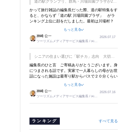
道の駅グランプリ、群馬・川場田園プラザが2連
覇
かって旅行雑誌の編集長だった際、道の駅特集をす
ると、かならず「道の駅 川場田園プラザ」 がラ
ンキング上位に顔をだしました。最初は川場村？
どこにある村なのかと思ったものですが、取材に訪
もっと見る
れ永井 彰一社長にインタビューしたら、興味深い
神崎 公一
2026.07.17
話が次々が飛び出しました。プレゼンも巧みで、今
ツーリズムメディアサービス編集長 / ㈱ツ
でも思い出すことが２つあります。一つは、従業員
ーリンクス取締役
に東京ディズニーランドを見学させ、サービス業、
接客業の何かを理解してもらっていることです。
シニアの住まい選びに「駅チカ」志向 大切な
もう一つは1800円もするプレミアムヨーグルトを
のは出かけたくなる暮らし
編集長のひと言 ご寄稿ありがとうございます。身
販売するにあたり、社内に懸念もあったそうです。
につまされる話です。実家で一人暮らしの母がお世
永井社長は、駐車場に都内ナンバーの高級外車が停
話になった施設は最寄り駅からバスで２０分くらい
まっていることに目をつけ、高級商品でも売れると
の立地でした。私の自宅からだと、１時間以上かか
確信したそうです。今回の記事を懐かしく読みまし
もっと見る
りました。母の住まいから近いという理由で、その
た。
神崎 公一
2026.07.16
施設を選択したのですが、私と妹にとっては、半日
ツーリズムメディアサービス編集長 / ㈱ツ
仕事ででした。シニアの住まい選びは、当人だけで
ーリンクス取締役
はなく、世話をする家族の足の便も考えない外池な
いと思いました。
ランキング
すべて見る