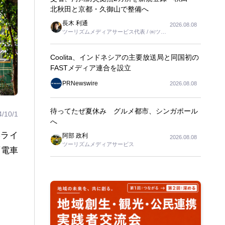
北秋田と京都・久御山で整備へ
長木 利通
2026.08.08
ツーリズムメディアサービス代表 / ㈱ツー
リンクス代表取締役社長
Coolita、インドネシアの主要放送局と同国初の
FASTメディア連合を設立
PRNewswire
2026.08.08
待ってたぜ夏休み グルメ都市、シンガポール
4/10/1
へ
=ライ
阿部 政利
2026.08.08
ツーリズムメディアサービス
面電車