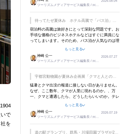
2026.08.04
トが行われれば、日本人に限らず外国人にとっても
ツーリズムメディアサービス編集長 / ㈱ツ
楽しみが増えるでしょうね。
ーリンクス取締役
待ってたぜ夏休み ホテル高騰で「バス泊」人
気
宿泊料の高騰は旅好きにとって深刻な問題です。お
手頃な価格のビジネスホテルなどはすぐに満員にな
ってしまいます。そのため、バス泊が人気なのは理
解できます。私ｈ学生時代、アメリカ一周の貧乏旅
もっと見る
行をした時は、移動はグレイハウンドバスでした。
神崎 公一
2026.07.27
夕方から夜の便を利用してホテル代を浮かせていま
ツーリズムメディアサービス編集長 / ㈱ツ
した。ただし、若いからできたことです。若い人が
ーリンクス取締役
夜行バスで京都に行った、青森に行ったと聞くと、
疲れが残らないのかなと思ってしまいます。
宇都宮動物園が夏休み企画展「クマと人との距
離」を7月20日から開催
猛暑とクマ出没の報道に接しない日がありません。
なぜ、ここ数年、クマが人里に現れるのか。、万
一、クマと遭遇したら、どうしたらいいのか。テレ
ビを見ながら家族と話しています。死んだふりをす
もっと見る
904
るなんてことは、冗談でもいえません。そんな中
神崎 公一
2026.07.19
で、この企画展はタイムリーですね。
次いで
ツーリズムメディアサービス編集長 / ㈱ツ
ーリンクス取締役
同社を
道の駅グランプリ、群馬・川場田園プラザが2連