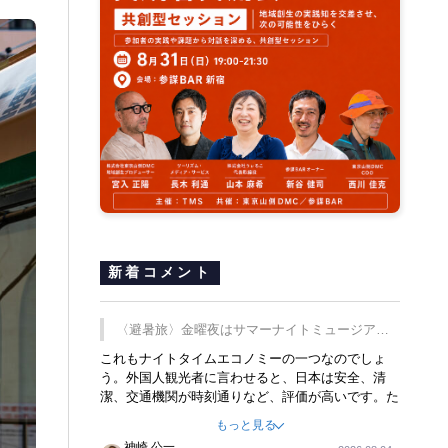
新着コメント
〈避暑旅〉金曜夜はサマーナイトミュージア
ム、都立6施設で
これもナイトタイムエコノミーの一つなのでしょ
う。外国人観光者に言わせると、日本は安全、清
潔、交通機関が時刻通りなど、評価が高いです。た
だ健全な夜の過ごし方が不足しているとのことで
もっと見る
す。そのような意味で、金曜夜にこのようなイベン
神崎 公一