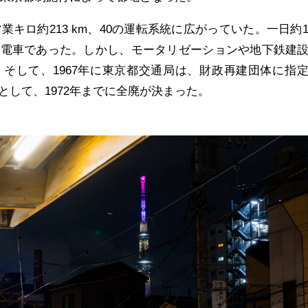
業キロ約213 km、40の運転系統に広がっていた。一日約1
面電車であった。しかし、モータリゼーションや地下鉄建
そして、1967年に東京都交通局は、財政再建団体に指
として、1972年までに全廃が決まった。