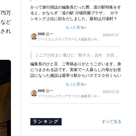
覇
かって旅行雑誌の編集長だった際、道の駅特集をす
75万
ると、かならず「道の駅 川場田園プラザ」 がラ
ンキング上位に顔をだしました。最初は川場村？
設など
どこにある村なのかと思ったものですが、取材に訪
もっと見る
れ永井 彰一社長にインタビューしたら、興味深い
定され
神崎 公一
2026.07.17
話が次々が飛び出しました。プレゼンも巧みで、今
ツーリズムメディアサービス編集長 / ㈱ツ
でも思い出すことが２つあります。一つは、従業員
ーリンクス取締役
に東京ディズニーランドを見学させ、サービス業、
接客業の何かを理解してもらっていることです。
シニアの住まい選びに「駅チカ」志向 大切な
もう一つは1800円もするプレミアムヨーグルトを
のは出かけたくなる暮らし
編集長のひと言 ご寄稿ありがとうございます。身
販売するにあたり、社内に懸念もあったそうです。
につまされる話です。実家で一人暮らしの母がお世
永井社長は、駐車場に都内ナンバーの高級外車が停
話になった施設は最寄り駅からバスで２０分くらい
まっていることに目をつけ、高級商品でも売れると
の立地でした。私の自宅からだと、１時間以上かか
確信したそうです。今回の記事を懐かしく読みまし
もっと見る
りました。母の住まいから近いという理由で、その
た。
神崎 公一
2026.07.16
施設を選択したのですが、私と妹にとっては、半日
ツーリズムメディアサービス編集長 / ㈱ツ
仕事ででした。シニアの住まい選びは、当人だけで
ーリンクス取締役
はなく、世話をする家族の足の便も考えない外池な
いと思いました。
ランキング
すべて見る