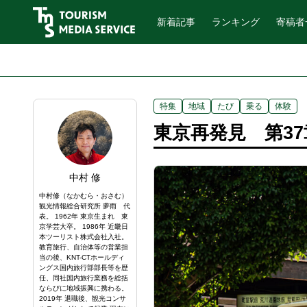
新着記事
ランキング
寄稿者
特集
地域
たび
乗る
体験
東京再発見 第3
中村 修
中村修（なかむら・おさむ）
観光情報総合研究所 夢雨 代
表。 1962年 東京生まれ 東
京学芸大卒。 1986年 近畿日
本ツーリスト株式会社入社。
教育旅行、自治体等の営業担
当の後、KNT-CTホールディ
ングス国内旅行部部長等を歴
任、同社国内旅行業務を総括
ならびに地域振興に携わる。
2019年 退職後、観光コンサ