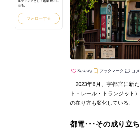
ルティングとして起業 現在に
至る。
フォローする
コメ
3
いいね
ブックマーク
2023年8月、宇都宮に新
ト・レール・トランジット
の在り方も変化している。
都電･･･その成り立ち