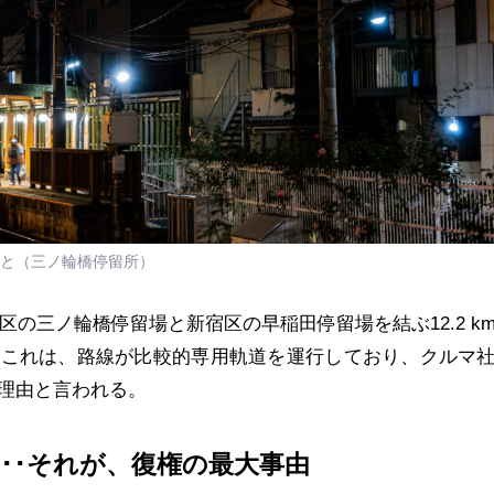
と（三ノ輪橋停留所）
区の三ノ輪橋停留場と新宿区の早稲田停留場を結ぶ12.2 k
。これは、路線が比較的専用軌道を運行しており、クルマ
理由と言われる。
･･それが、復権の最大事由