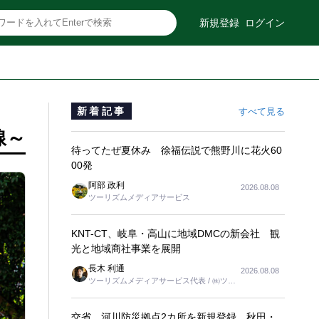
新規登録
ログイン
新着記事
すべて見る
線～
待ってたぜ夏休み 徐福伝説で熊野川に花火60
00発
阿部 政利
2026.08.08
ツーリズムメディアサービス
KNT-CT、岐阜・高山に地域DMCの新会社 観
光と地域商社事業を展開
長木 利通
2026.08.08
ツーリズムメディアサービス代表 / ㈱ツー
リンクス代表取締役社長
交省、河川防災拠点2カ所を新規登録 秋田・