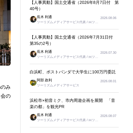
【人事異動】国土交通省（2026年8月7日付 第
40号）
長木 利通
2026.08.06
ツーリズムメディアサービス代表 / ㈱ツー
リンクス代表取締役社長
【人事異動】国土交通省（2026年7月31日付
第35の2号）
長木 利通
2026.07.30
ツーリズムメディアサービス代表 / ㈱ツー
リンクス代表取締役社長
白浜町、ポストパンダで大学生に100万円委託
阿部 政利
2026.08.01
ツーリズムメディアサービス
mのみ
社会の
浜松市×初音ミク、市内周遊企画を展開 「音
楽の都」を観光PR
長木 利通
2026.08.07
ツーリズムメディアサービス代表 / ㈱ツー
リンクス代表取締役社長