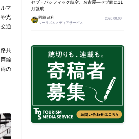
セブ・パシフィック航空、名古屋―セブ線に11
クルマ
月就航
スや光
阿部 政利
2026.08.08
ツーリズムメディアサービス
共交通
。
道路共
一両編
車両の