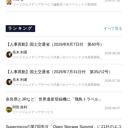
2026.07.16
は、当人だけではなく、世話をする家族の足の便も考えない外池ない
ツーリズムメディアサービス編集長 / ㈱ツーリンクス取締役
と思いました。
ランキング
すべて見る
【人事異動】国土交通省（2026年8月7日付 第40号）
長木 利通
2026.08.06
ツーリズムメディアサービス代表 / ㈱ツーリンクス代表取締役社
長
【人事異動】国土交通省（2026年7月31日付 第35の2号）
長木 利通
2026.07.30
ツーリズムメディアサービス代表 / ㈱ツーリンクス代表取締役社
長
奈良県とJRなど、世界遺産登録機に「飛鳥トラベル」
阿部 政利
2026.08.07
ツーリズムメディアサービス
Supermicroの第7回年次「Open Storage Summit」に21社のエコ