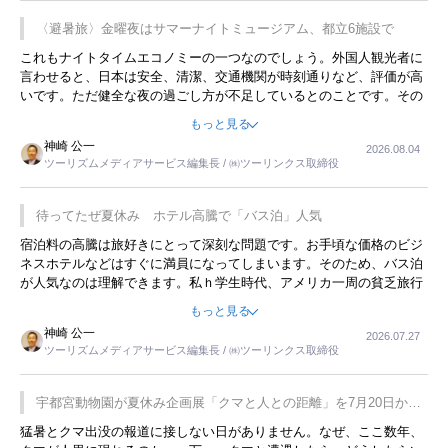
〈避暑旅〉金曜夜はサマーナイトミュージアム、都立6施設で
これもナイトタイムエコノミーの一つなのでしょう。外国人観光者に
言わせると、日本は安全、清潔、交通機関が時刻通りなど、評価が高
いです。ただ健全な夜の過ごし方が不足しているとのことです。その
ような意味で、金曜夜にこのようなイベントが行われれば、日本人に
もっと見る
限らず外国人にとっても楽しみが増えるでしょうね。
神崎 公一
2026.08.04
ツーリズムメディアサービス編集長 / ㈱ツーリンクス取締役
待ってたぜ夏休み ホテル高騰で「バス泊」人気
宿泊料の高騰は旅好きにとって深刻な問題です。お手頃な価格のビジ
ネスホテルなどはすぐに満員になってしまいます。そのため、バス泊
が人気なのは理解できます。私ｈ学生時代、アメリカ一周の貧乏旅行
をした時は、移動はグレイハウンドバスでした。夕方から夜の便を利
もっと見る
用してホテル代を浮かせていました。ただし、若いからできたことで
神崎 公一
2026.07.27
す。若い人が夜行バスで京都に行った、青森に行ったと聞くと、疲れ
ツーリズムメディアサービス編集長 / ㈱ツーリンクス取締役
が残らないのかなと思ってしまいます。
宇都宮動物園が夏休み企画展「クマと人との距離」を7月20日から
開催
猛暑とクマ出没の報道に接しない日がありません。なぜ、ここ数年、