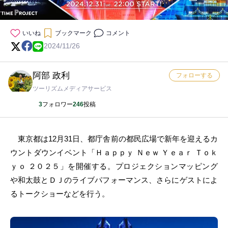
いいね
ブックマーク
コメント
2024/11/26
阿部 政利
フォローする
ツーリズムメディアサービス
3
フォロワー
246
投稿
東京都は12月31日、都庁舎前の都民広場で新年を迎えるカ
ウントダウンイベント「Ｈａｐｐｙ Ｎｅｗ Ｙｅａｒ Ｔｏｋ
ｙｏ ２０２５」を開催する。プロジェクションマッピング
や和太鼓とＤＪのライブパフォーマンス、さらにゲストによ
るトークショーなどを行う。