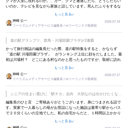
クマが人里に現れるのか。、万一、クマと遭遇したら、どうしたらい
いのか。テレビを見ながら家族と話しています。死んだふりをするな
んてことは、冗談でもいえません。そんな中で、この企画展はタイム
もっと見る
リーですね。
神崎 公一
2026.07.19
ツーリズムメディアサービス編集長 / ㈱ツーリンクス取締役
道の駅グランプリ、群馬・川場田園プラザが2連覇
かって旅行雑誌の編集長だった際、道の駅特集をすると、かならず
「道の駅 川場田園プラザ」 がランキング上位に顔をだしました。最
初は川場村？ どこにある村なのかと思ったものですが、取材に訪れ
永井 彰一社長にインタビューしたら、興味深い話が次々が飛び出しま
もっと見る
した。プレゼンも巧みで、今でも思い出すことが２つあります。一つ
神崎 公一
2026.07.17
は、従業員に東京ディズニーランドを見学させ、サービス業、接客業
ツーリズムメディアサービス編集長 / ㈱ツーリンクス取締役
の何かを理解してもらっていることです。 もう一つは1800円もする
プレミアムヨーグルトを販売するにあたり、社内に懸念もあったそう
です。永井社長は、駐車場に都内ナンバーの高級外車が停まっている
シニアの住まい選びに「駅チカ」志向 大切なのは出かけたくなる
ことに目をつけ、高級商品でも売れると確信したそうです。今回の記
暮らし
編集長のひと言 ご寄稿ありがとうございます。身につまされる話で
事を懐かしく読みました。
す。実家で一人暮らしの母がお世話になった施設は最寄り駅からバス
で２０分くらいの立地でした。私の自宅からだと、１時間以上かかり
ました。母の住まいから近いという理由で、その施設を選択したので
もっと見る
すが、私と妹にとっては、半日仕事ででした。シニアの住まい選び
神崎 公一