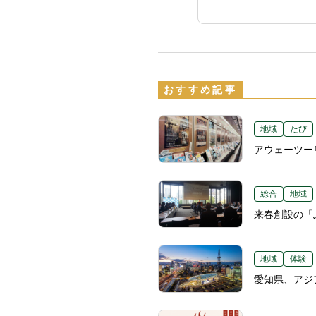
おすすめ記事
地域
たび
アウェーツー
総合
地域
来春創設の「
地域
体験
愛知県、アジ