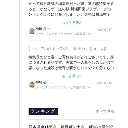
覇
かって旅行雑誌の編集長だった際、道の駅特集をす
ると、かならず「道の駅 川場田園プラザ」 がラ
ンキング上位に顔をだしました。最初は川場村？
どこにある村なのかと思ったものですが、取材に訪
もっと見る
れ永井 彰一社長にインタビューしたら、興味深い
神崎 公一
2026.07.17
話が次々が飛び出しました。プレゼンも巧みで、今
ツーリズムメディアサービス編集長 / ㈱ツ
でも思い出すことが２つあります。一つは、従業員
ーリンクス取締役
に東京ディズニーランドを見学させ、サービス業、
接客業の何かを理解してもらっていることです。
シニアの住まい選びに「駅チカ」志向 大切な
もう一つは1800円もするプレミアムヨーグルトを
のは出かけたくなる暮らし
編集長のひと言 ご寄稿ありがとうございます。身
販売するにあたり、社内に懸念もあったそうです。
につまされる話です。実家で一人暮らしの母がお世
永井社長は、駐車場に都内ナンバーの高級外車が停
話になった施設は最寄り駅からバスで２０分くらい
まっていることに目をつけ、高級商品でも売れると
の立地でした。私の自宅からだと、１時間以上かか
確信したそうです。今回の記事を懐かしく読みまし
もっと見る
りました。母の住まいから近いという理由で、その
た。
神崎 公一
2026.07.16
施設を選択したのですが、私と妹にとっては、半日
ツーリズムメディアサービス編集長 / ㈱ツ
仕事ででした。シニアの住まい選びは、当人だけで
ーリンクス取締役
はなく、世話をする家族の足の便も考えない外池な
いと思いました。
ランキング
すべて見る
日本温泉科学会、菰野町で大会 町制70周年記