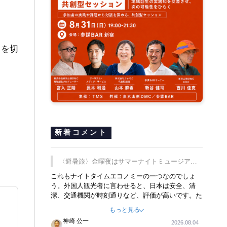
月を切
新着コメント
〈避暑旅〉金曜夜はサマーナイトミュージア
ム、都立6施設で
これもナイトタイムエコノミーの一つなのでしょ
う。外国人観光者に言わせると、日本は安全、清
潔、交通機関が時刻通りなど、評価が高いです。た
だ健全な夜の過ごし方が不足しているとのことで
もっと見る
す。そのような意味で、金曜夜にこのようなイベン
神崎 公一
2026.08.04
トが行われれば、日本人に限らず外国人にとっても