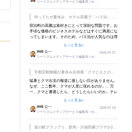
ツーリズムメディアサービス編集長 / ㈱ツ
楽しみが増えるでしょうね。
ーリンクス取締役
待ってたぜ夏休み ホテル高騰で「バス泊」人
気
宿泊料の高騰は旅好きにとって深刻な問題です。お
手頃な価格のビジネスホテルなどはすぐに満員にな
ってしまいます。そのため、バス泊が人気なのは理
解できます。私ｈ学生時代、アメリカ一周の貧乏旅
もっと見る
行をした時は、移動はグレイハウンドバスでした。
神崎 公一
2026.07.27
夕方から夜の便を利用してホテル代を浮かせていま
ツーリズムメディアサービス編集長 / ㈱ツ
した。ただし、若いからできたことです。若い人が
ーリンクス取締役
夜行バスで京都に行った、青森に行ったと聞くと、
疲れが残らないのかなと思ってしまいます。
宇都宮動物園が夏休み企画展「クマと人との距
離」を7月20日から開催
猛暑とクマ出没の報道に接しない日がありません。
なぜ、ここ数年、クマが人里に現れるのか。、万
一、クマと遭遇したら、どうしたらいいのか。テレ
ビを見ながら家族と話しています。死んだふりをす
もっと見る
るなんてことは、冗談でもいえません。そんな中
神崎 公一
2026.07.19
で、この企画展はタイムリーですね。
ツーリズムメディアサービス編集長 / ㈱ツ
ーリンクス取締役
道の駅グランプリ、群馬・川場田園プラザが2連