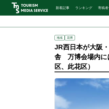
新着記事
ランキング
寄稿者
地域
花博
JR西日本が大阪
舎 万博会場内に
区、此花区）