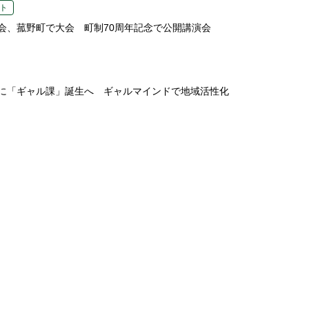
ト
会、菰野町で大会 町制70周年記念で公開講演会
に「ギャル課」誕生へ ギャルマインドで地域活性化