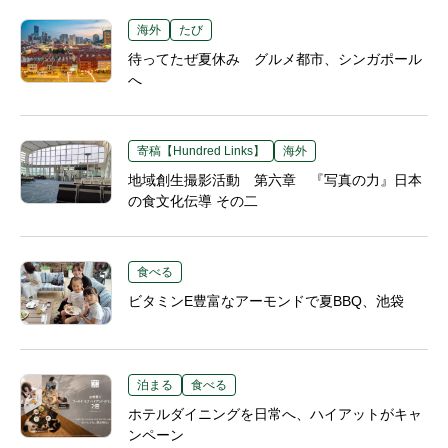
海外
たび
待ってたぜ夏休み グルメ都市、シンガポール
へ
寄稿【Hundred Links】
海外
地域創生撮影活動 第六章 『写真の力』日本
の食文化伝導 その二
食べる
ビタミンE豊富なアーモンドで夏BBQ、池袋
泊まる
食べる
ホテルダイニングを日常へ、ハイアットがキャ
ンペーン