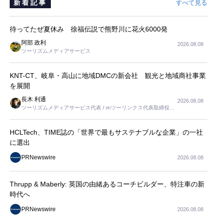
新着記事
すべて見る
待ってたぜ夏休み 徐福伝説で熊野川に花火6000発
阿部 政利
2026.08.08
ツーリズムメディアサービス
KNT-CT、岐阜・高山に地域DMCの新会社 観光と地域商社事業
を展開
長木 利通
2026.08.08
ツーリズムメディアサービス代表 / ㈱ツーリンクス代表取締役社
長
HCLTech、TIME誌の「世界で最もサステナブルな企業」の一社
に選出
PRNewswire
2026.08.08
Thrupp & Maberly: 英国の由緒あるコーチビルダー、特注車の新
時代へ
PRNewswire
2026.08.08