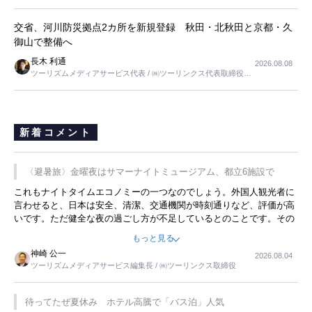
交省、河川防災拠点2カ所を新規登録 秋田・北秋田と京都・久
御山で整備へ
長木 利通
2026.08.08
ツーリズムメディアサービス代表 / ㈱ツーリンクス代表取締役社
長
新着コメント
〈避暑旅〉金曜夜はサマーナイトミュージアム、都立6施設で
これもナイトタイムエコノミーの一つなのでしょう。外国人観光者に
言わせると、日本は安全、清潔、交通機関が時刻通りなど、評価が高
いです。ただ健全な夜の過ごし方が不足しているとのことです。その
ような意味で、金曜夜にこのようなイベントが行われれば、日本人に
もっと見る
限らず外国人にとっても楽しみが増えるでしょうね。
神崎 公一
2026.08.04
ツーリズムメディアサービス編集長 / ㈱ツーリンクス取締役
待ってたぜ夏休み ホテル高騰で「バス泊」人気