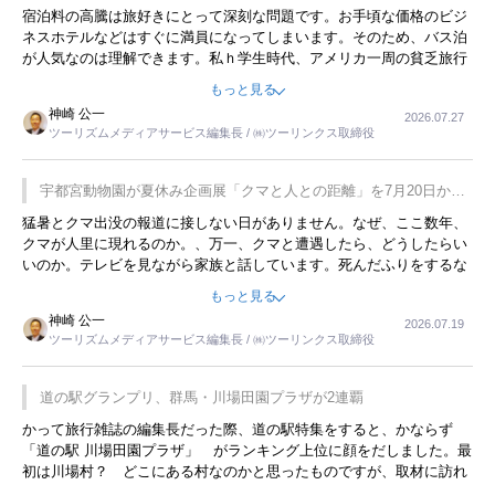
宿泊料の高騰は旅好きにとって深刻な問題です。お手頃な価格のビジ
ネスホテルなどはすぐに満員になってしまいます。そのため、バス泊
が人気なのは理解できます。私ｈ学生時代、アメリカ一周の貧乏旅行
をした時は、移動はグレイハウンドバスでした。夕方から夜の便を利
もっと見る
用してホテル代を浮かせていました。ただし、若いからできたことで
神崎 公一
2026.07.27
す。若い人が夜行バスで京都に行った、青森に行ったと聞くと、疲れ
ツーリズムメディアサービス編集長 / ㈱ツーリンクス取締役
が残らないのかなと思ってしまいます。
宇都宮動物園が夏休み企画展「クマと人との距離」を7月20日から
開催
猛暑とクマ出没の報道に接しない日がありません。なぜ、ここ数年、
クマが人里に現れるのか。、万一、クマと遭遇したら、どうしたらい
いのか。テレビを見ながら家族と話しています。死んだふりをするな
んてことは、冗談でもいえません。そんな中で、この企画展はタイム
もっと見る
リーですね。
神崎 公一
2026.07.19
ツーリズムメディアサービス編集長 / ㈱ツーリンクス取締役
道の駅グランプリ、群馬・川場田園プラザが2連覇
かって旅行雑誌の編集長だった際、道の駅特集をすると、かならず
「道の駅 川場田園プラザ」 がランキング上位に顔をだしました。最
初は川場村？ どこにある村なのかと思ったものですが、取材に訪れ
永井 彰一社長にインタビューしたら、興味深い話が次々が飛び出しま