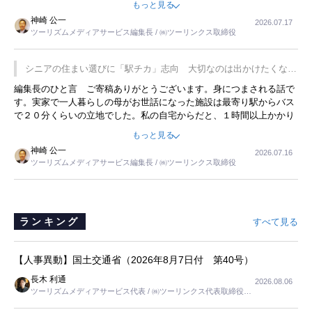
もっと見る
した。プレゼンも巧みで、今でも思い出すことが２つあります。一つ
神崎 公一
2026.07.17
は、従業員に東京ディズニーランドを見学させ、サービス業、接客業
ツーリズムメディアサービス編集長 / ㈱ツーリンクス取締役
の何かを理解してもらっていることです。 もう一つは1800円もする
プレミアムヨーグルトを販売するにあたり、社内に懸念もあったそう
です。永井社長は、駐車場に都内ナンバーの高級外車が停まっている
シニアの住まい選びに「駅チカ」志向 大切なのは出かけたくなる
ことに目をつけ、高級商品でも売れると確信したそうです。今回の記
暮らし
編集長のひと言 ご寄稿ありがとうございます。身につまされる話で
事を懐かしく読みました。
す。実家で一人暮らしの母がお世話になった施設は最寄り駅からバス
で２０分くらいの立地でした。私の自宅からだと、１時間以上かかり
ました。母の住まいから近いという理由で、その施設を選択したので
もっと見る
すが、私と妹にとっては、半日仕事ででした。シニアの住まい選び
神崎 公一
2026.07.16
は、当人だけではなく、世話をする家族の足の便も考えない外池ない
ツーリズムメディアサービス編集長 / ㈱ツーリンクス取締役
と思いました。
ランキング
すべて見る
【人事異動】国土交通省（2026年8月7日付 第40号）
長木 利通
2026.08.06
ツーリズムメディアサービス代表 / ㈱ツーリンクス代表取締役社
長