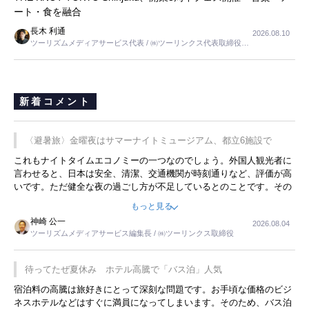
ート・食を融合
長木 利通
2026.08.10
ツーリズムメディアサービス代表 / ㈱ツーリンクス代表取締役社
長
新着コメント
〈避暑旅〉金曜夜はサマーナイトミュージアム、都立6施設で
これもナイトタイムエコノミーの一つなのでしょう。外国人観光者に
言わせると、日本は安全、清潔、交通機関が時刻通りなど、評価が高
いです。ただ健全な夜の過ごし方が不足しているとのことです。その
ような意味で、金曜夜にこのようなイベントが行われれば、日本人に
もっと見る
限らず外国人にとっても楽しみが増えるでしょうね。
神崎 公一
2026.08.04
ツーリズムメディアサービス編集長 / ㈱ツーリンクス取締役
待ってたぜ夏休み ホテル高騰で「バス泊」人気
宿泊料の高騰は旅好きにとって深刻な問題です。お手頃な価格のビジ
ネスホテルなどはすぐに満員になってしまいます。そのため、バス泊