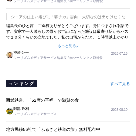
ツーリズムメディアサービス編集長 / ㈱ツーリンクス取締役
の何かを理解してもらっていることです。 もう一つは1800円もする
プレミアムヨーグルトを販売するにあたり、社内に懸念もあったそう
です。永井社長は、駐車場に都内ナンバーの高級外車が停まっている
シニアの住まい選びに「駅チカ」志向 大切なのは出かけたくなる
ことに目をつけ、高級商品でも売れると確信したそうです。今回の記
暮らし
編集長のひと言 ご寄稿ありがとうございます。身につまされる話で
事を懐かしく読みました。
す。実家で一人暮らしの母がお世話になった施設は最寄り駅からバス
で２０分くらいの立地でした。私の自宅からだと、１時間以上かかり
ました。母の住まいから近いという理由で、その施設を選択したので
もっと見る
すが、私と妹にとっては、半日仕事ででした。シニアの住まい選び
神崎 公一
2026.07.16
は、当人だけではなく、世話をする家族の足の便も考えない外池ない
ツーリズムメディアサービス編集長 / ㈱ツーリンクス取締役
と思いました。
ランキング
すべて見る
西武鉄道、「52席の至福」で滋賀の食
阿部 政利
2026.08.10
ツーリズムメディアサービス
地方民鉄56社で「ふるさと鉄道の旅」無料配布中