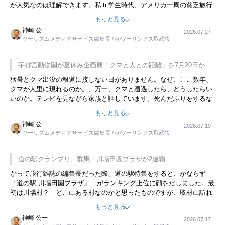
が人気なのは理解できます。私ｈ学生時代、アメリカ一周の貧乏旅行
をした時は、移動はグレイハウンドバスでした。夕方から夜の便を利
もっと見る
用してホテル代を浮かせていました。ただし、若いからできたことで
神崎 公一
2026.07.27
す。若い人が夜行バスで京都に行った、青森に行ったと聞くと、疲れ
ツーリズムメディアサービス編集長 / ㈱ツーリンクス取締役
が残らないのかなと思ってしまいます。
宇都宮動物園が夏休み企画展「クマと人との距離」を7月20日から
開催
猛暑とクマ出没の報道に接しない日がありません。なぜ、ここ数年、
クマが人里に現れるのか。、万一、クマと遭遇したら、どうしたらい
いのか。テレビを見ながら家族と話しています。死んだふりをするな
んてことは、冗談でもいえません。そんな中で、この企画展はタイム
もっと見る
リーですね。
神崎 公一
2026.07.19
ツーリズムメディアサービス編集長 / ㈱ツーリンクス取締役
道の駅グランプリ、群馬・川場田園プラザが2連覇
かって旅行雑誌の編集長だった際、道の駅特集をすると、かならず
「道の駅 川場田園プラザ」 がランキング上位に顔をだしました。最
初は川場村？ どこにある村なのかと思ったものですが、取材に訪れ
永井 彰一社長にインタビューしたら、興味深い話が次々が飛び出しま
もっと見る
した。プレゼンも巧みで、今でも思い出すことが２つあります。一つ
神崎 公一
2026.07.17
は、従業員に東京ディズニーランドを見学させ、サービス業、接客業