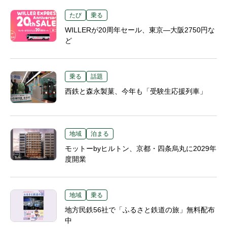
たび
乗る
WILLERが20周年セール、東京―大阪2750円な
ど
乗る
話題
西鉄と森永製菓、今年も「受験生応援列車」
地域
泊まる
モットーbyヒルトン、京都・四条烏丸に2029年
度開業
地域
乗る
地方民鉄56社で「ふるさと鉄道の旅」無料配布
中