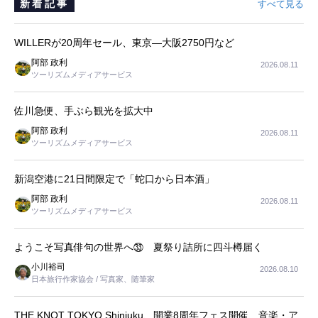
新着記事
すべて見る
WILLERが20周年セール、東京―大阪2750円など
阿部 政利
2026.08.11
ツーリズムメディアサービス
佐川急便、手ぶら観光を拡大中
阿部 政利
2026.08.11
ツーリズムメディアサービス
新潟空港に21日間限定で「蛇口から日本酒」
阿部 政利
2026.08.11
ツーリズムメディアサービス
ようこそ写真俳句の世界へ㉝ 夏祭り詰所に四斗樽届く
小川裕司
2026.08.10
日本旅行作家協会 / 写真家、随筆家
THE KNOT TOKYO Shinjuku、開業8周年フェス開催 音楽・ア