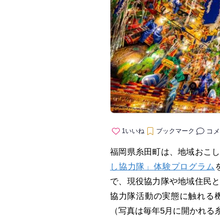
コメ
1
いいね
ブックマーク
福岡県糸田町は、地域おこ
し協力隊」体験プログラム
で、現役協力隊や地域住民
協力隊活動の実態に触れる
（写真は毎年5月に開かれる