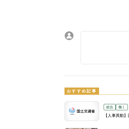
おすすめ記事
総合
働く
【人事異動】国