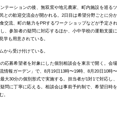
エンテーションの後、無双窯や地元農家、町内施設を巡る
民との歓迎交流会が開かれる。2日目は希望分野ごとに分
食交流、町の魅力をPRするワークショップなどが予定さ
施し、参加者の疑問に対応するほか、小中学校の運動支援
見学も用意されている。
ムから受け付けている。
への応募希望者を対象にした個別相談会を東京で開く。会
報ガーデン」で、8月19日13時〜19時、8月20日10時〜
り最大30分の個別形式で実施する。担当者が1対1で対応し
や疑問に丁寧に応える。相談会は事前予約制で、希望日時
む。