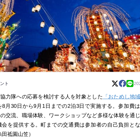
ント
20
し協力隊への応募を検討する人を対象とした
「おためし地
を8月30日から9月1日までの2泊3日で実施する。参加費
との交流、職場体験、ワークショップなど多様な体験を通
機会を提供する。町までの交通費は参加者の自己負担と
糸田祗園山笠）