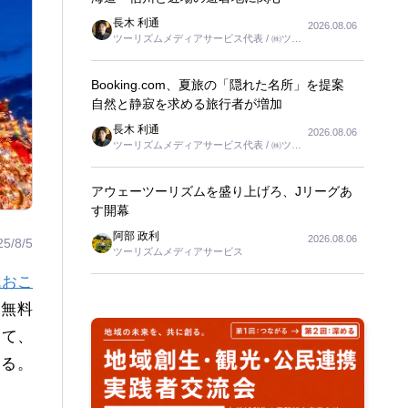
長木 利通
2026.08.06
ツーリズムメディアサービス代表 / ㈱ツー
リンクス代表取締役社長
Booking.com、夏旅の「隠れた名所」を提案
自然と静寂を求める旅行者が増加
長木 利通
2026.08.06
ツーリズムメディアサービス代表 / ㈱ツー
リンクス代表取締役社長
アウェーツーリズムを盛り上げろ、Jリーグあ
す開幕
阿部 政利
2026.08.06
25/8/5
ツーリズムメディアサービス
域おこ
は無料
じて、
なる。