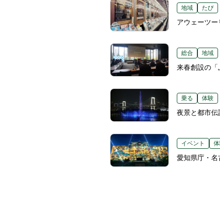
地域
たび
アウェーツー
総合
地域
来春創設の「
乗る
体験
夜景と都市伝
イベント
体
愛知県庁・名