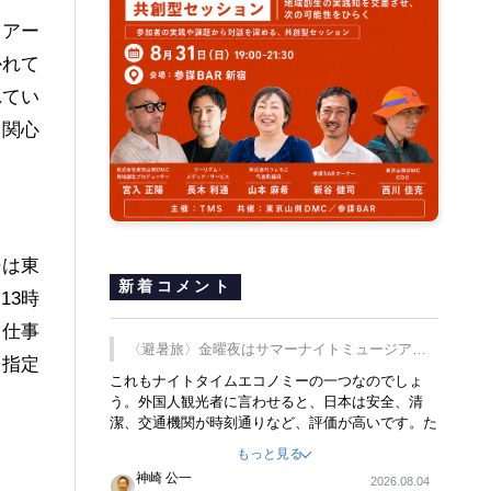
ツアー
かれて
れてい
に関心
場は東
新着コメント
13時
、仕事
〈避暑旅〉金曜夜はサマーナイトミュージア
を指定
ム、都立6施設で
これもナイトタイムエコノミーの一つなのでしょ
う。外国人観光者に言わせると、日本は安全、清
潔、交通機関が時刻通りなど、評価が高いです。た
だ健全な夜の過ごし方が不足しているとのことで
もっと見る
す。そのような意味で、金曜夜にこのようなイベン
神崎 公一
2026.08.04
トが行われれば、日本人に限らず外国人にとっても