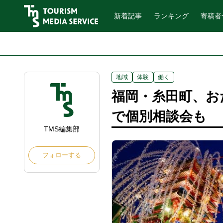
新着記事
ランキング
寄稿者
地域
体験
働く
福岡・糸田町、お
で個別相談会も
TMS編集部
フォローする