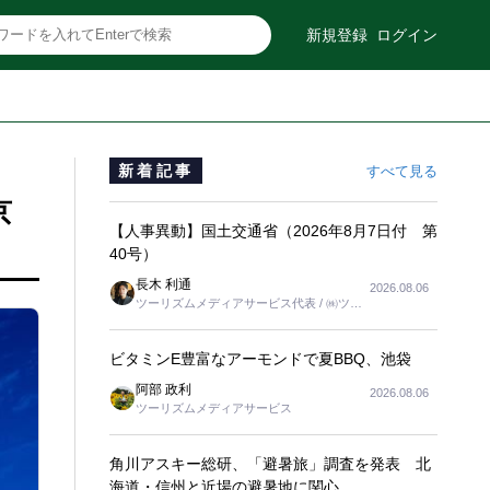
新規登録
ログイン
新着記事
すべて見る
京
【人事異動】国土交通省（2026年8月7日付 第
40号）
長木 利通
2026.08.06
ツーリズムメディアサービス代表 / ㈱ツー
リンクス代表取締役社長
ビタミンE豊富なアーモンドで夏BBQ、池袋
阿部 政利
2026.08.06
ツーリズムメディアサービス
角川アスキー総研、「避暑旅」調査を発表 北
海道・信州と近場の避暑地に関心