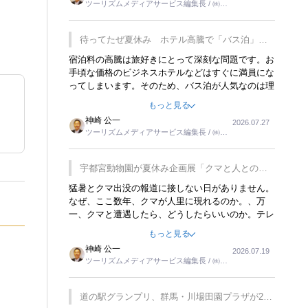
ツーリズムメディアサービス編集長 / ㈱ツ
楽しみが増えるでしょうね。
ーリンクス取締役
待ってたぜ夏休み ホテル高騰で「バス泊」人
気
宿泊料の高騰は旅好きにとって深刻な問題です。お
手頃な価格のビジネスホテルなどはすぐに満員にな
ってしまいます。そのため、バス泊が人気なのは理
解できます。私ｈ学生時代、アメリカ一周の貧乏旅
もっと見る
行をした時は、移動はグレイハウンドバスでした。
神崎 公一
2026.07.27
夕方から夜の便を利用してホテル代を浮かせていま
ツーリズムメディアサービス編集長 / ㈱ツ
した。ただし、若いからできたことです。若い人が
ーリンクス取締役
夜行バスで京都に行った、青森に行ったと聞くと、
疲れが残らないのかなと思ってしまいます。
宇都宮動物園が夏休み企画展「クマと人との距
離」を7月20日から開催
猛暑とクマ出没の報道に接しない日がありません。
なぜ、ここ数年、クマが人里に現れるのか。、万
一、クマと遭遇したら、どうしたらいいのか。テレ
ビを見ながら家族と話しています。死んだふりをす
もっと見る
るなんてことは、冗談でもいえません。そんな中
神崎 公一
2026.07.19
で、この企画展はタイムリーですね。
ツーリズムメディアサービス編集長 / ㈱ツ
ーリンクス取締役
道の駅グランプリ、群馬・川場田園プラザが2連