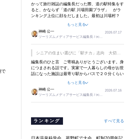
覇
かって旅行雑誌の編集長だった際、道の駅特集をす
ると、かならず「道の駅 川場田園プラザ」 がラ
ンキング上位に顔をだしました。最初は川場村？
どこにある村なのかと思ったものですが、取材に訪
もっと見る
れ永井 彰一社長にインタビューしたら、興味深い
神崎 公一
2026.07.17
話が次々が飛び出しました。プレゼンも巧みで、今
ツーリズムメディアサービス編集長 / ㈱ツ
でも思い出すことが２つあります。一つは、従業員
ーリンクス取締役
に東京ディズニーランドを見学させ、サービス業、
接客業の何かを理解してもらっていることです。
シニアの住まい選びに「駅チカ」志向 大切な
もう一つは1800円もするプレミアムヨーグルトを
のは出かけたくなる暮らし
編集長のひと言 ご寄稿ありがとうございます。身
販売するにあたり、社内に懸念もあったそうです。
につまされる話です。実家で一人暮らしの母がお世
永井社長は、駐車場に都内ナンバーの高級外車が停
創で
話になった施設は最寄り駅からバスで２０分くらい
まっていることに目をつけ、高級商品でも売れると
の立地でした。私の自宅からだと、１時間以上かか
確信したそうです。今回の記事を懐かしく読みまし
もっと見る
りました。母の住まいから近いという理由で、その
た。
神崎 公一
2026.07.16
施設を選択したのですが、私と妹にとっては、半日
ツーリズムメディアサービス編集長 / ㈱ツ
仕事ででした。シニアの住まい選びは、当人だけで
ーリンクス取締役
はなく、世話をする家族の足の便も考えない外池な
いと思いました。
ランキング
すべて見る
日本温泉科学会、菰野町で大会 町制70周年記