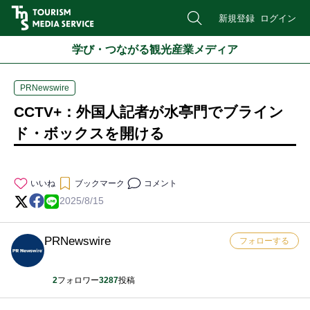
新規登録
ログイン
学び・つながる観光産業メディア
PRNewswire
CCTV+：外国人記者が水亭門でブライン
ド・ボックスを開ける
いいね
ブックマーク
コメント
2025/8/15
PRNewswire
フォローする
2
フォロワー
3287
投稿