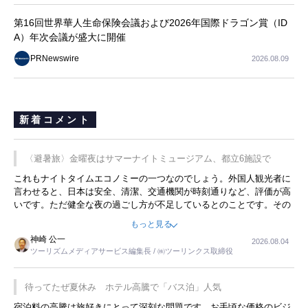
第16回世界華人生命保険会議および2026年国際ドラゴン賞（ID
A）年次会議が盛大に開催
PRNewswire
2026.08.09
新着コメント
〈避暑旅〉金曜夜はサマーナイトミュージアム、都立6施設で
これもナイトタイムエコノミーの一つなのでしょう。外国人観光者に
言わせると、日本は安全、清潔、交通機関が時刻通りなど、評価が高
いです。ただ健全な夜の過ごし方が不足しているとのことです。その
ような意味で、金曜夜にこのようなイベントが行われれば、日本人に
もっと見る
限らず外国人にとっても楽しみが増えるでしょうね。
神崎 公一
2026.08.04
ツーリズムメディアサービス編集長 / ㈱ツーリンクス取締役
待ってたぜ夏休み ホテル高騰で「バス泊」人気
宿泊料の高騰は旅好きにとって深刻な問題です。お手頃な価格のビジ