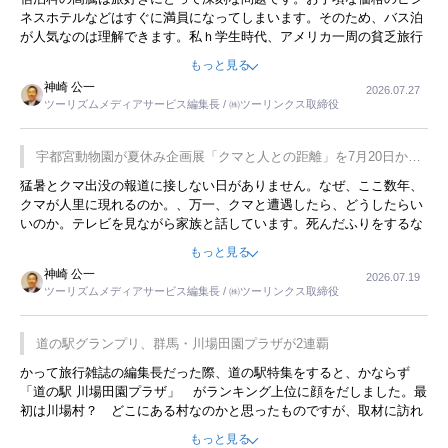
ネスホテルなどはすぐに満員になってしまいます。そのため、バス泊
が人気なのは理解できます。私ｈ学生時代、アメリカ一周の貧乏旅行
をした時は、移動はグレイハウンドバスでした。夕方から夜の便を利
もっと見る
用してホテル代を浮かせていました。ただし、若いからできたことで
神崎 公一
2026.07.27
す。若い人が夜行バスで京都に行った、青森に行ったと聞くと、疲れ
ツーリズムメディアサービス編集長 / ㈱ツーリンクス取締役
が残らないのかなと思ってしまいます。
宇都宮動物園が夏休み企画展「クマと人との距離」を7月20日から
開催
猛暑とクマ出没の報道に接しない日がありません。なぜ、ここ数年、
クマが人里に現れるのか。、万一、クマと遭遇したら、どうしたらい
いのか。テレビを見ながら家族と話しています。死んだふりをするな
んてことは、冗談でもいえません。そんな中で、この企画展はタイム
もっと見る
リーですね。
神崎 公一
2026.07.19
ツーリズムメディアサービス編集長 / ㈱ツーリンクス取締役
道の駅グランプリ、群馬・川場田園プラザが2連覇
かって旅行雑誌の編集長だった際、道の駅特集をすると、かならず
「道の駅 川場田園プラザ」 がランキング上位に顔をだしました。最
初は川場村？ どこにある村なのかと思ったものですが、取材に訪れ
永井 彰一社長にインタビューしたら、興味深い話が次々が飛び出しま
もっと見る