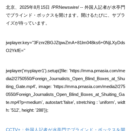
北京、
2025
年
8
月
15
日
/PRNewswire/ --
外国人記者が水亭門
でブラインド・ボックスを開けます。開けるたびに、サプラ
イズが待っています。
jwplayer.key="3Fznr2BGJZtpwZmA+81lm048ks6+0NjLXyDds
O2YkfE="
jwplayer('myplayer1').setup({file: 'https://mma.prnasia.com/me
dia2/2750550/Foreign_Journalists_Open_Blind_Boxes_at_Shu
iting_Gate.mp4', image: 'https://mma.prnasia.com/media2/275
0550/Foreign_Journalists_Open_Blind_Boxes_at_Shuiting_Ga
te.mp4?p=medium', autostart:'false', stretching : 'uniform', widt
h: '512', height: '288'});
CCTV+：外国人記者が水亭門でブラインド・ボックスを開