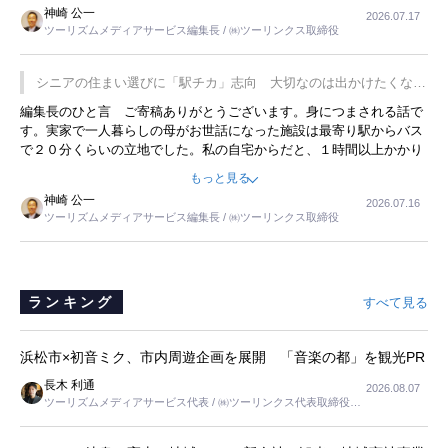
した。プレゼンも巧みで、今でも思い出すことが２つあります。一つ
神崎 公一
2026.07.17
は、従業員に東京ディズニーランドを見学させ、サービス業、接客業
ツーリズムメディアサービス編集長 / ㈱ツーリンクス取締役
の何かを理解してもらっていることです。 もう一つは1800円もする
プレミアムヨーグルトを販売するにあたり、社内に懸念もあったそう
です。永井社長は、駐車場に都内ナンバーの高級外車が停まっている
シニアの住まい選びに「駅チカ」志向 大切なのは出かけたくなる
ことに目をつけ、高級商品でも売れると確信したそうです。今回の記
暮らし
編集長のひと言 ご寄稿ありがとうございます。身につまされる話で
事を懐かしく読みました。
す。実家で一人暮らしの母がお世話になった施設は最寄り駅からバス
で２０分くらいの立地でした。私の自宅からだと、１時間以上かかり
ました。母の住まいから近いという理由で、その施設を選択したので
もっと見る
すが、私と妹にとっては、半日仕事ででした。シニアの住まい選び
神崎 公一
2026.07.16
は、当人だけではなく、世話をする家族の足の便も考えない外池ない
ツーリズムメディアサービス編集長 / ㈱ツーリンクス取締役
と思いました。
ランキング
すべて見る
浜松市×初音ミク、市内周遊企画を展開 「音楽の都」を観光PR
長木 利通
2026.08.07
ツーリズムメディアサービス代表 / ㈱ツーリンクス代表取締役社
長