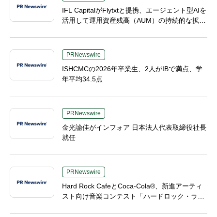
IFL CapitalがFlytxtと提携、エージェント型AIを
活用して運用資産残高（AUM）の持続的な拡大
を図る
PRNewswire
ISHCMCの2026年卒業生、2人がIBで満点、学
年平均34.5点
PRNewswire
金光諭佳がインフォア 日本法人代表取締役社長
就任
PRNewswire
Hard Rock CafeとCoca-Cola®、新進アーティ
スト向け音楽コンテスト「ハードロック・ライ
ジング（Hard Rock Rising）」を開催