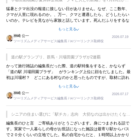
開催
猛暑とクマ出没の報道に接しない日がありません。なぜ、ここ数年、
クマが人里に現れるのか。、万一、クマと遭遇したら、どうしたらい
いのか。テレビを見ながら家族と話しています。死んだふりをするな
んてことは、冗談でもいえません。そんな中で、この企画展はタイム
もっと見る
リーですね。
神崎 公一
2026.07.19
ツーリズムメディアサービス編集長 / ㈱ツーリンクス取締役
道の駅グランプリ、群馬・川場田園プラザが2連覇
かって旅行雑誌の編集長だった際、道の駅特集をすると、かならず
「道の駅 川場田園プラザ」 がランキング上位に顔をだしました。最
初は川場村？ どこにある村なのかと思ったものですが、取材に訪れ
永井 彰一社長にインタビューしたら、興味深い話が次々が飛び出しま
もっと見る
した。プレゼンも巧みで、今でも思い出すことが２つあります。一つ
神崎 公一
2026.07.17
は、従業員に東京ディズニーランドを見学させ、サービス業、接客業
ツーリズムメディアサービス編集長 / ㈱ツーリンクス取締役
の何かを理解してもらっていることです。 もう一つは1800円もする
プレミアムヨーグルトを販売するにあたり、社内に懸念もあったそう
です。永井社長は、駐車場に都内ナンバーの高級外車が停まっている
シニアの住まい選びに「駅チカ」志向 大切なのは出かけたくなる
ことに目をつけ、高級商品でも売れると確信したそうです。今回の記
暮らし
編集長のひと言 ご寄稿ありがとうございます。身につまされる話で
事を懐かしく読みました。
す。実家で一人暮らしの母がお世話になった施設は最寄り駅からバス
で２０分くらいの立地でした。私の自宅からだと、１時間以上かかり