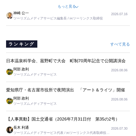
ました。母の住まいから近いという理由で、その施設を選択したので
もっと見る
すが、私と妹にとっては、半日仕事ででした。シニアの住まい選び
神崎 公一
2026.07.16
は、当人だけではなく、世話をする家族の足の便も考えない外池ない
ツーリズムメディアサービス編集長 / ㈱ツーリンクス取締役
と思いました。
ランキング
すべて見る
日本温泉科学会、菰野町で大会 町制70周年記念で公開講演会
阿部 政利
2026.08.06
ツーリズムメディアサービス
愛知県庁・名古屋市役所で夜間演出 「アート＆ライツ」開催
阿部 政利
2026.08.06
ツーリズムメディアサービス
【人事異動】国土交通省（2026年7月31日付 第35の2号）
長木 利通
2026.07.30
ツーリズムメディアサービス代表 / ㈱ツーリンクス代表取締役社