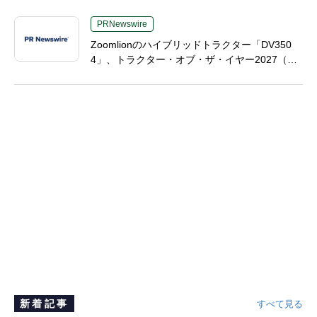
PRNewswire
Zoomlionのハイブリッドトラクター「DV350
4」、トラクター・オブ・ザ・イヤー2027（TO
TY 2027）の2部門で最終候補入り、中国製高馬
力農業機械分野で画期的成果
新着記事
すべて見る