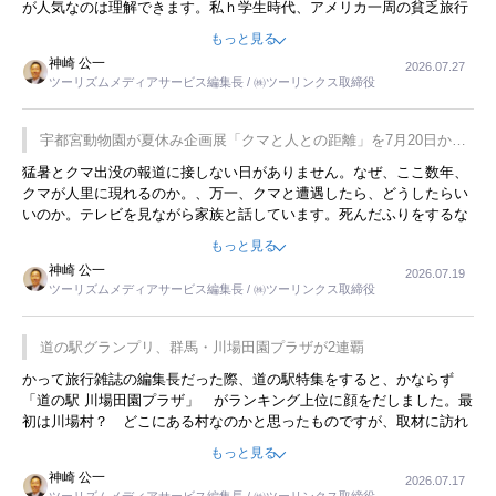
が人気なのは理解できます。私ｈ学生時代、アメリカ一周の貧乏旅行
をした時は、移動はグレイハウンドバスでした。夕方から夜の便を利
もっと見る
用してホテル代を浮かせていました。ただし、若いからできたことで
神崎 公一
2026.07.27
す。若い人が夜行バスで京都に行った、青森に行ったと聞くと、疲れ
ツーリズムメディアサービス編集長 / ㈱ツーリンクス取締役
が残らないのかなと思ってしまいます。
宇都宮動物園が夏休み企画展「クマと人との距離」を7月20日から
開催
猛暑とクマ出没の報道に接しない日がありません。なぜ、ここ数年、
クマが人里に現れるのか。、万一、クマと遭遇したら、どうしたらい
いのか。テレビを見ながら家族と話しています。死んだふりをするな
んてことは、冗談でもいえません。そんな中で、この企画展はタイム
もっと見る
リーですね。
神崎 公一
2026.07.19
ツーリズムメディアサービス編集長 / ㈱ツーリンクス取締役
道の駅グランプリ、群馬・川場田園プラザが2連覇
かって旅行雑誌の編集長だった際、道の駅特集をすると、かならず
「道の駅 川場田園プラザ」 がランキング上位に顔をだしました。最
初は川場村？ どこにある村なのかと思ったものですが、取材に訪れ
永井 彰一社長にインタビューしたら、興味深い話が次々が飛び出しま
もっと見る
した。プレゼンも巧みで、今でも思い出すことが２つあります。一つ
神崎 公一
2026.07.17
は、従業員に東京ディズニーランドを見学させ、サービス業、接客業