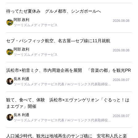
待ってたぜ夏休み グルメ都市、シンガポールへ
阿部 政利
2026.08.08
ツーリズムメディアサービス
セブ・パシフィック航空、名古屋―セブ線に11月就航
阿部 政利
2026.08.08
ツーリズムメディアサービス
浜松市×初音ミク、市内周遊企画を展開 「音楽の都」を観光PR
長木 利通
2026.08.07
ツーリズムメディアサービス代表 / ㈱ツーリンクス代表取締役社
長
観て、食べて、体験 浜松市×エヴァンゲリオン「ぐるっと！は
まエヴァ」開催
長木 利通
2026.08.07
ツーリズムメディアサービス代表 / ㈱ツーリンクス代表取締役社
長
人口減少時代、観光は地域再生のサンゴ礁に 安宅和人氏と楽