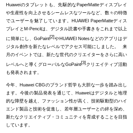
Huaweiのタブレットも、先駆的なPaperMatteディスプレイ
や生産性を向上させるシームレスなツールなど、数々の特徴
でユーザーを魅了しています。HUAWEI PaperMatteディス
プレイとM-Pencilは、デジタル読書や手書きをこれまで以上
[2]
に簡単にし、GoPaint
やHUAWEI Notesなどのアプリはデ
ジタル創作を新たなレベルでアクセス可能にしました。 来
月のイベントでは、新たな世代のクリエイターをさらに高い
[3]
レベルへと導くグローバルなGoPaint
クリエイティブ活動
も発表されます。
今年、Huawei CBGのブランド哲学も大胆な一歩を踏み出し
ます。今後の製品発表を通じて、Huaweiはデジタルと地理
的な障壁を越え、ファッション性が高く、技術駆動型のハイ
エンド製品と技術を促進し、若年層ユーザーとの絆を深め、
新たなクリエイティブ・コミュニティを育成することを目指
しています。