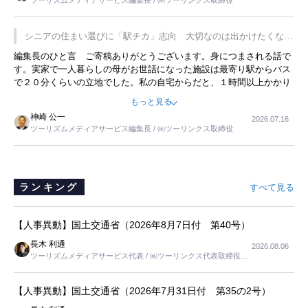
ツーリズムメディアサービス編集長 / ㈱ツーリンクス取締役
の何かを理解してもらっていることです。 もう一つは1800円もする
プレミアムヨーグルトを販売するにあたり、社内に懸念もあったそう
です。永井社長は、駐車場に都内ナンバーの高級外車が停まっている
シニアの住まい選びに「駅チカ」志向 大切なのは出かけたくなる
ことに目をつけ、高級商品でも売れると確信したそうです。今回の記
暮らし
編集長のひと言 ご寄稿ありがとうございます。身につまされる話で
事を懐かしく読みました。
す。実家で一人暮らしの母がお世話になった施設は最寄り駅からバス
で２０分くらいの立地でした。私の自宅からだと、１時間以上かかり
ました。母の住まいから近いという理由で、その施設を選択したので
もっと見る
すが、私と妹にとっては、半日仕事ででした。シニアの住まい選び
神崎 公一
2026.07.16
は、当人だけではなく、世話をする家族の足の便も考えない外池ない
ツーリズムメディアサービス編集長 / ㈱ツーリンクス取締役
と思いました。
ランキング
すべて見る
【人事異動】国土交通省（2026年8月7日付 第40号）
長木 利通
2026.08.06
ツーリズムメディアサービス代表 / ㈱ツーリンクス代表取締役社
長
【人事異動】国土交通省（2026年7月31日付 第35の2号）