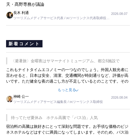
天・髙野専務が議論
長木 利通
2026.08.07
ツーリズムメディアサービス代表 / ㈱ツーリンクス代表取締役社
長
新着コメント
〈避暑旅〉金曜夜はサマーナイトミュージアム、都立6施設で
これもナイトタイムエコノミーの一つなのでしょう。外国人観光者に
言わせると、日本は安全、清潔、交通機関が時刻通りなど、評価が高
いです。ただ健全な夜の過ごし方が不足しているとのことです。その
ような意味で、金曜夜にこのようなイベントが行われれば、日本人に
もっと見る
限らず外国人にとっても楽しみが増えるでしょうね。
神崎 公一
2026.08.04
ツーリズムメディアサービス編集長 / ㈱ツーリンクス取締役
待ってたぜ夏休み ホテル高騰で「バス泊」人気
宿泊料の高騰は旅好きにとって深刻な問題です。お手頃な価格のビジ
ネスホテルなどはすぐに満員になってしまいます。そのため、バス泊