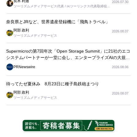
長木 利通
2026.07.30
ツーリズムメディアサービス代表 / ㈱ツーリンクス代表取締役社
長
奈良県とJRなど、世界遺産登録機に「飛鳥トラベル」
阿部 政利
2026.08.07
ツーリズムメディアサービス
Supermicroの第7回年次「Open Storage Summit」に21社のエコ
システムパートナーが一堂に会し、エンタープライズAIの大規模
導入に関する実践的なガイダンスを共有
PRNewswire
2026.08.06
待ってたぜ夏休み 8月23日に種子島鉄砲まつり
阿部 政利
2026.08.07
ツーリズムメディアサービス