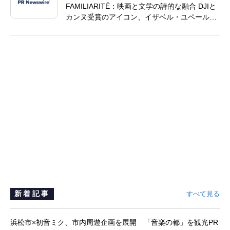
FAMILIARITÉ：映画と文学の詩的な融合 DJIと
カンヌ受賞のアイコン、イザベル・ユペールが
世紀を超えて二人の女性の声を再会させる —
全編Osmo Pocket 4Pで撮影
新着記事
すべて見る
浜松市×初音ミク、市内周遊企画を展開 「音楽の都」を観光PR