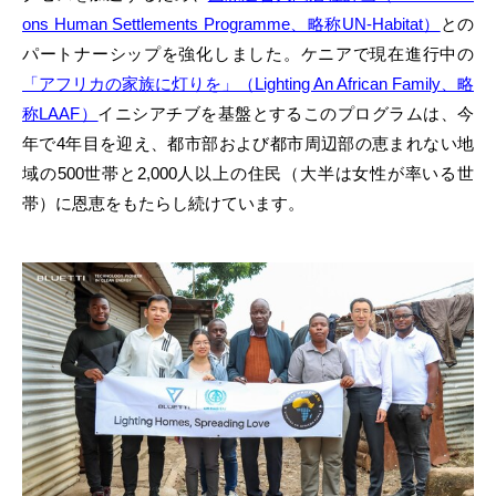
ons Human Settlements Programme、略称UN-Habitat）
との
パートナーシップを強化しました。ケニアで現在進行中の
「アフリカの家族に灯りを」（Lighting An African Family、略
称LAAF）
イニシアチブを基盤とするこのプログラムは、今
年で4年目を迎え、都市部および都市周辺部の恵まれない地
域の500世帯と2,000人以上の住民（大半は女性が率いる世
帯）に恩恵をもたらし続けています。