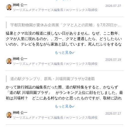
用してホテル代を浮かせていました。ただし、若いからできたことで
神崎 公一
2026.07.27
す。若い人が夜行バスで京都に行った、青森に行ったと聞くと、疲れ
ツーリズムメディアサービス編集長 / ㈱ツーリンクス取締役
が残らないのかなと思ってしまいます。
宇都宮動物園が夏休み企画展「クマと人との距離」を7月20日から
開催
猛暑とクマ出没の報道に接しない日がありません。なぜ、ここ数年、
クマが人里に現れるのか。、万一、クマと遭遇したら、どうしたらい
いのか。テレビを見ながら家族と話しています。死んだふりをするな
んてことは、冗談でもいえません。そんな中で、この企画展はタイム
もっと見る
リーですね。
神崎 公一
2026.07.19
ツーリズムメディアサービス編集長 / ㈱ツーリンクス取締役
道の駅グランプリ、群馬・川場田園プラザが2連覇
かって旅行雑誌の編集長だった際、道の駅特集をすると、かならず
「道の駅 川場田園プラザ」 がランキング上位に顔をだしました。最
初は川場村？ どこにある村なのかと思ったものですが、取材に訪れ
永井 彰一社長にインタビューしたら、興味深い話が次々が飛び出しま
もっと見る
した。プレゼンも巧みで、今でも思い出すことが２つあります。一つ
神崎 公一
2026.07.17
は、従業員に東京ディズニーランドを見学させ、サービス業、接客業
ツーリズムメディアサービス編集長 / ㈱ツーリンクス取締役
の何かを理解してもらっていることです。 もう一つは1800円もする
プレミアムヨーグルトを販売するにあたり、社内に懸念もあったそう