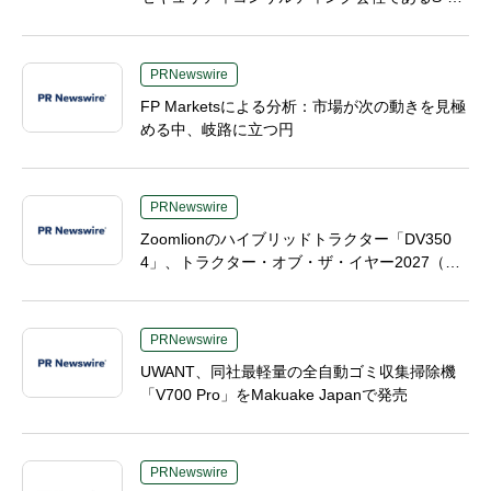
Mを買収へ
PRNewswire
FP Marketsによる分析：市場が次の動きを見極
める中、岐路に立つ円
PRNewswire
Zoomlionのハイブリッドトラクター「DV350
4」、トラクター・オブ・ザ・イヤー2027（TO
TY 2027）の2部門で最終候補入り、中国製高馬
力農業機械分野で画期的成果
PRNewswire
UWANT、同社最軽量の全自動ゴミ収集掃除機
「V700 Pro」をMakuake Japanで発売
PRNewswire