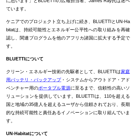
に思います」とBLUETTIの広報担当者、James Ray氏は述べ
ています。
ケニアでのプロジェクト立ち上げに続き、BLUETTIとUN-Ha
bitatは、持続可能性とエネルギー公平性への取り組みを再確
認し、関連プログラムを他のアフリカ諸国に拡大する予定で
す。
BLUETTI
について
クリーン・エネルギー技術の先駆者として、BLUETTIは
家庭
用バッテリ・バックアップ
・システムからアウトドア・アド
ベンチャー用の
ポータブル電源
に至るまで、信頼性の高いソ
リューションを提供しています。BLUETTIは、110を超える
国と地域の35億人を超えるユーザから信頼されており、長期
的な持続可能性と責任あるイノベーションに取り組んでいま
す。
UN-Habitat
について