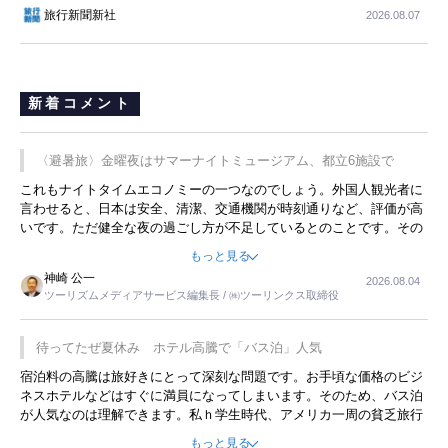
旅行新聞新社
2026.08.07
新着コメント
〈避暑旅〉金曜夜はサマーナイトミュージアム、都立6施設で
これもナイトタイムエコノミーの一つなのでしょう。外国人観光者に
言わせると、日本は安全、清潔、交通機関が時刻通りなど、評価が高
いです。ただ健全な夜の過ごし方が不足しているとのことです。その
ような意味で、金曜夜にこのようなイベントが行われれば、日本人に
もっと見る
限らず外国人にとっても楽しみが増えるでしょうね。
神崎 公一
2026.08.04
ツーリズムメディアサービス編集長 / ㈱ツーリンクス取締役
待ってたぜ夏休み ホテル高騰で「バス泊」人気
宿泊料の高騰は旅好きにとって深刻な問題です。お手頃な価格のビジ
ネスホテルなどはすぐに満員になってしまいます。そのため、バス泊
が人気なのは理解できます。私ｈ学生時代、アメリカ一周の貧乏旅行
をした時は、移動はグレイハウンドバスでした。夕方から夜の便を利
もっと見る