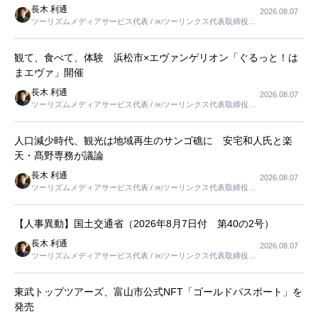
長木 利通
2026.08.07
ツーリズムメディアサービス代表 / ㈱ツーリンクス代表取締役社
長
観て、食べて、体験 浜松市×エヴァンゲリオン「ぐるっと！は
まエヴァ」開催
長木 利通
2026.08.07
ツーリズムメディアサービス代表 / ㈱ツーリンクス代表取締役社
長
人口減少時代、観光は地域再生のサンゴ礁に 安宅和人氏と楽
天・髙野専務が議論
長木 利通
2026.08.07
ツーリズムメディアサービス代表 / ㈱ツーリンクス代表取締役社
長
【人事異動】国土交通省（2026年8月7日付 第40の2号）
長木 利通
2026.08.07
ツーリズムメディアサービス代表 / ㈱ツーリンクス代表取締役社
長
東武トップツアーズ、富山市公式NFT「ゴールドパスポート」を
発売