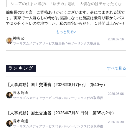
です。永井社長は、駐車場に都内ナンバーの高級外車が停まっている
シニアの住まい選びに「駅チカ」志向 大切なのは出かけたくなる
ことに目をつけ、高級商品でも売れると確信したそうです。今回の記
暮らし
編集長のひと言 ご寄稿ありがとうございます。身につまされる話で
事を懐かしく読みました。
す。実家で一人暮らしの母がお世話になった施設は最寄り駅からバス
で２０分くらいの立地でした。私の自宅からだと、１時間以上かかり
ました。母の住まいから近いという理由で、その施設を選択したので
もっと見る
すが、私と妹にとっては、半日仕事ででした。シニアの住まい選び
神崎 公一
2026.07.16
は、当人だけではなく、世話をする家族の足の便も考えない外池ない
ツーリズムメディアサービス編集長 / ㈱ツーリンクス取締役
と思いました。
ランキング
すべて見る
【人事異動】国土交通省（2026年8月7日付 第40号）
長木 利通
2026.08.06
ツーリズムメディアサービス代表 / ㈱ツーリンクス代表取締役社
長
【人事異動】国土交通省（2026年7月31日付 第35の2号）
長木 利通
2026.07.30
ツーリズムメディアサービス代表 / ㈱ツーリンクス代表取締役社
長