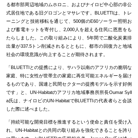
る都市部周辺地域のムホロニ、およびナイロビ中心部の非公
式居住地である旧グロゴンとマサレです。BLUETTIは、トレ
ーニングと技術移転を通じて、500個のE60ソーラー照明お
よび蓄電キットを寄付し、2,000人を超える住民に恩恵をも
たらしました。この取り組みにより、5年間で二酸化炭素排
出量が337.5トン削減されるとともに、都市の回復力と地域
社会の環境意識が向上することが期待されます。
「BLUETTIとの提携により、サハラ以南のアフリカの脆弱な
家庭、特に女性が世帯主の家庭に再生可能エネルギーを届け
るものであり、国連と民間セクターの提携モデルを示す好例
です」と、UN-Habitatのアフリカ地域事務所所長Oumar Syll
a氏は、ナイロビのUN-HabitatでBLUETTIの代表者らと会談
した際に述べました。
「持続可能な開発目標を推進するという使命と責任を受け入
れ、UN-Habitatとの共同の取り組みを強化できることを誇り