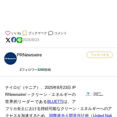
いいね
ブックマーク
コメント
2025/8/23
PRNewswire
フォローする
2
フォロワー
3280
投稿
ナイロビ（ケニア）、2025年8月23日 /P
RNewswire/ -- クリーン・エネルギーの
世界的リーダーである
BLUETTI
は、ア
フリカ全土における持続可能なクリーン・エネルギーへのア
クセスを加速するため、
国際連合人間居住計画（United Nati