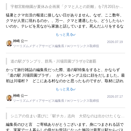
宇都宮動物園が夏休み企画展「クマと人との距離」を7月20日から
開催
猛暑とクマ出没の報道に接しない日がありません。なぜ、ここ数年、
クマが人里に現れるのか。、万一、クマと遭遇したら、どうしたらい
いのか。テレビを見ながら家族と話しています。死んだふりをするな
んてことは、冗談でもいえません。そんな中で、この企画展はタイム
もっと見る
リーですね。
神崎 公一
2026.07.19
ツーリズムメディアサービス編集長 / ㈱ツーリンクス取締役
道の駅グランプリ、群馬・川場田園プラザが2連覇
かって旅行雑誌の編集長だった際、道の駅特集をすると、かならず
「道の駅 川場田園プラザ」 がランキング上位に顔をだしました。最
初は川場村？ どこにある村なのかと思ったものですが、取材に訪れ
永井 彰一社長にインタビューしたら、興味深い話が次々が飛び出しま
もっと見る
した。プレゼンも巧みで、今でも思い出すことが２つあります。一つ
神崎 公一
2026.07.17
は、従業員に東京ディズニーランドを見学させ、サービス業、接客業
ツーリズムメディアサービス編集長 / ㈱ツーリンクス取締役
の何かを理解してもらっていることです。 もう一つは1800円もする
プレミアムヨーグルトを販売するにあたり、社内に懸念もあったそう
です。永井社長は、駐車場に都内ナンバーの高級外車が停まっている
シニアの住まい選びに「駅チカ」志向 大切なのは出かけたくなる
ことに目をつけ、高級商品でも売れると確信したそうです。今回の記
暮らし
編集長のひと言 ご寄稿ありがとうございます。身につまされる話で
事を懐かしく読みました。
す。実家で一人暮らしの母がお世話になった施設は最寄り駅からバス