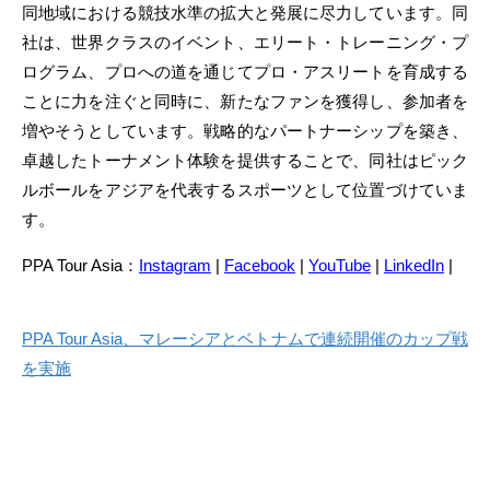
同地域における競技水準の拡大と発展に尽力しています。同
社は、世界クラスのイベント、エリート・トレーニング・プ
ログラム、プロへの道を通じてプロ・アスリートを育成する
ことに力を注ぐと同時に、新たなファンを獲得し、参加者を
増やそうとしています。戦略的なパートナーシップを築き、
卓越したトーナメント体験を提供することで、同社はピック
ルボールをアジアを代表するスポーツとして位置づけていま
す。
PPA Tour Asia：
Instagram
|
Facebook
|
YouTube
|
LinkedIn
|
PPA Tour Asia、マレーシアとベトナムで連続開催のカップ戦
を実施