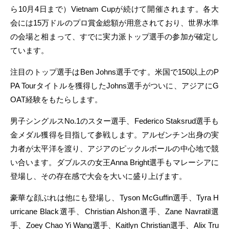
ら10月4日まで）Vietnam Cupが続けて開催されます。各大
会には15万ドルのプロ賞金総額が用意されており、世界水準
の会場と相まって、すでに実力派トップ選手の参加が確定し
ています。
注目のトップ選手はBen Johns選手です。米国で150以上のP
PA Tourタイトルを獲得したJohns選手がついに、アジアにG
OAT経験をもたらします。
男子シングルスNo.1のスター選手、Federico Staksrud選手も
金メダル獲得を目指して参戦します。アルゼンチン出身の実
力者が太平洋を渡り、アジアのピックルボールの中心地で競
い合います。ダブルスの女王Anna Bright選手もマレーシアに
登場し、その存在感で大会を大いに盛り上げます。
豪華な顔ぶれは他にも登場し、Tyson McGuffin選手、Tyra H
urricane Black選手、Christian Alshon選手、Zane Navratil選
手、Zoey Chao Yi Wang選手、Kaitlyn Christian選手、Alix Tru