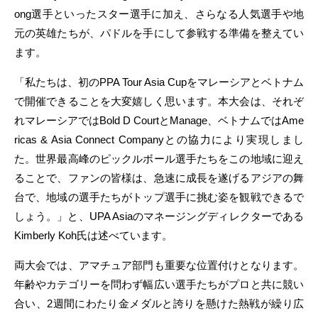
ong選手といったスター選手に加え、さらなる人気選手や地
元の英雄たちが、パドルを手にして参戦する準備を整えてい
ます。
「私たちは、初のPPA Tour Asia Cupをマレーシアとベトナム
で開催できることを大変嬉しく思います。本大会は、それぞ
れマレーシアではBold D CourtとManage、ベトナムではAme
ricas & Asia Connect Companyとの協力により実現しまし
た。世界最高峰のピックルボール選手たちをこの地域に迎え
ることで、ファンの皆様は、急速に成長を遂げるアジアの舞
台で、地域の選手たちがトップ選手に挑む姿を観戦できるで
しょう。」と、UPA Asiaのマネージングディレクターである
Kimberly Koh氏は述べています。
両大会では、アマチュア部門も重要な位置付けとなります。
年齢やカテゴリーを問わず幅広い選手たちがプロと共に競い
合い、2週間にわたり金メダルと誇りを懸けた熱戦が繰り広