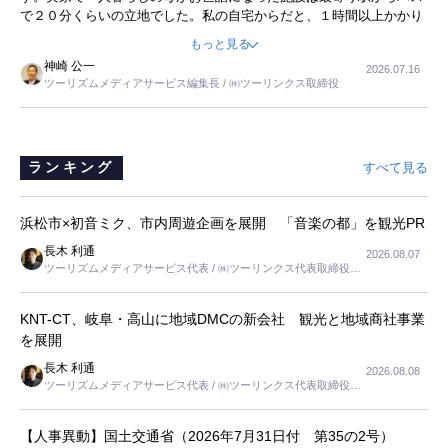
で２０分くらいの立地でした。私の自宅からだと、１時間以上かかり
ました。母の住まいから近いという理由で、その施設を選択したので
もっと見る
すが、私と妹にとっては、半日仕事ででした。シニアの住まい選び
神崎 公一
2026.07.16
は、当人だけではなく、世話をする家族の足の便も考えない外池ない
ツーリズムメディアサービス編集長 / ㈱ツーリンクス取締役
と思いました。
ランキング
すべて見る
浜松市×初音ミク、市内周遊企画を展開 「音楽の都」を観光PR
長木 利通
2026.08.07
ツーリズムメディアサービス代表 / ㈱ツーリンクス代表取締役社
長
KNT-CT、岐阜・高山に地域DMCの新会社 観光と地域商社事業
を展開
長木 利通
2026.08.08
ツーリズムメディアサービス代表 / ㈱ツーリンクス代表取締役社
長
【人事異動】国土交通省（2026年7月31日付 第35の2号）