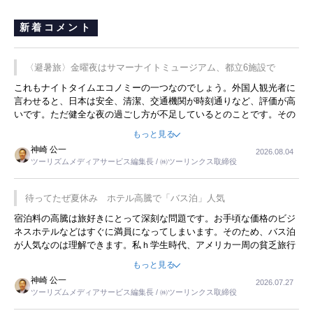
新着コメント
〈避暑旅〉金曜夜はサマーナイトミュージアム、都立6施設で
これもナイトタイムエコノミーの一つなのでしょう。外国人観光者に
言わせると、日本は安全、清潔、交通機関が時刻通りなど、評価が高
いです。ただ健全な夜の過ごし方が不足しているとのことです。その
ような意味で、金曜夜にこのようなイベントが行われれば、日本人に
もっと見る
限らず外国人にとっても楽しみが増えるでしょうね。
神崎 公一
2026.08.04
ツーリズムメディアサービス編集長 / ㈱ツーリンクス取締役
待ってたぜ夏休み ホテル高騰で「バス泊」人気
宿泊料の高騰は旅好きにとって深刻な問題です。お手頃な価格のビジ
ネスホテルなどはすぐに満員になってしまいます。そのため、バス泊
が人気なのは理解できます。私ｈ学生時代、アメリカ一周の貧乏旅行
をした時は、移動はグレイハウンドバスでした。夕方から夜の便を利
もっと見る
用してホテル代を浮かせていました。ただし、若いからできたことで
神崎 公一
2026.07.27
す。若い人が夜行バスで京都に行った、青森に行ったと聞くと、疲れ
ツーリズムメディアサービス編集長 / ㈱ツーリンクス取締役
が残らないのかなと思ってしまいます。