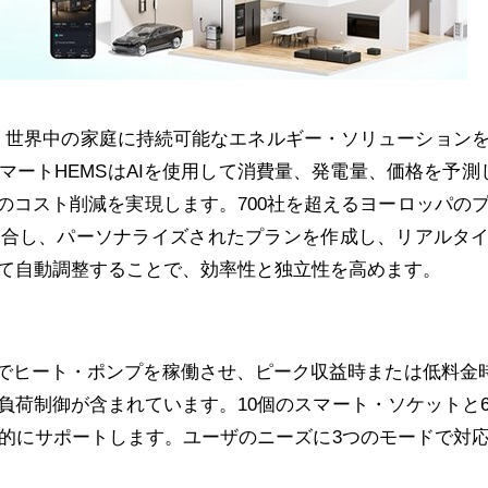
、世界中の家庭に持続可能なエネルギー・ソリューション
マート
HEMS
は
AI
を使用して消費量、発電量、価格を予測
のコスト削減を実現します。
700
社を超えるヨーロッパの
統合し、パーソナライズされたプランを作成し、リアルタ
て自動調整することで、効率性と独立性を高めます。
でヒート・ポンプを稼働させ、ピーク収益時または低料金
負荷制御が含まれています。
10
個のスマート・ソケットと
的にサポートします。ユーザのニーズに
3
つのモードで対