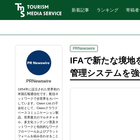
新着記事
ランキング
寄稿者
PRNewswire
IFAで新たな境地
管理システムを強
PRNewswire
1954年に設立された世界初の
米国広報通信社です。配信ネ
ットワークで全世界をカバー
しています。Cision Ltd.の子
会社として、Cisionクラウド
ベースコミュニケーション製
品、世界最大のマルチチャネ
ル、多文化コンテンツ普及ネ
ットワークと包括的なワーク
フローツールおよびプラット
フォームを組み合わせること