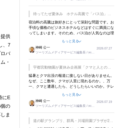
楽しみが増えるでしょうね。
ーリンクス取締役
待ってたぜ夏休み ホテル高騰で「バス泊」人
気
宿泊料の高騰は旅好きにとって深刻な問題です。お
手頃な価格のビジネスホテルなどはすぐに満員にな
ってしまいます。そのため、バス泊が人気なのは理
を提供
解できます。私ｈ学生時代、アメリカ一周の貧乏旅
もっと見る
行をした時は、移動はグレイハウンドバスでした。
し、
7
神崎 公一
2026.07.27
夕方から夜の便を利用してホテル代を浮かせていま
ツーリズムメディアサービス編集長 / ㈱ツ
プロバ
した。ただし、若いからできたことです。若い人が
ーリンクス取締役
夜行バスで京都に行った、青森に行ったと聞くと、
イム・
疲れが残らないのかなと思ってしまいます。
宇都宮動物園が夏休み企画展「クマと人との距
離」を7月20日から開催
猛暑とクマ出没の報道に接しない日がありません。
なぜ、ここ数年、クマが人里に現れるのか。、万
一、クマと遭遇したら、どうしたらいいのか。テレ
ビを見ながら家族と話しています。死んだふりをす
もっと見る
時に
E
るなんてことは、冗談でもいえません。そんな中
神崎 公一
2026.07.19
で、この企画展はタイムリーですね。
6
個の
ツーリズムメディアサービス編集長 / ㈱ツ
ーリンクス取締役
応しま
道の駅グランプリ、群馬・川場田園プラザが2連
覇