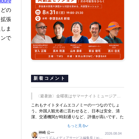
ndure
などの
を拡張
入しま
リンで
新着コメント
〈避暑旅〉金曜夜はサマーナイトミュージア
ム、都立6施設で
これもナイトタイムエコノミーの一つなのでしょ
う。外国人観光者に言わせると、日本は安全、清
潔、交通機関が時刻通りなど、評価が高いです。た
だ健全な夜の過ごし方が不足しているとのことで
もっと見る
す。そのような意味で、金曜夜にこのようなイベン
神崎 公一
2026.08.04
トが行われれば、日本人に限らず外国人にとっても
ツーリズムメディアサービス編集長 / ㈱ツ