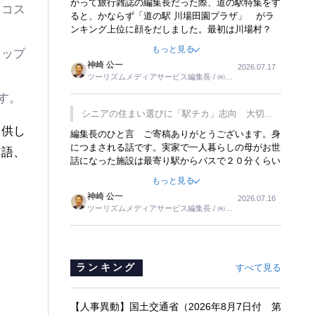
かって旅行雑誌の編集長だった際、道の駅特集をす
りコス
ると、かならず「道の駅 川場田園プラザ」 がラ
ンキング上位に顔をだしました。最初は川場村？
どこにある村なのかと思ったものですが、取材に訪
もっと見る
アップ
れ永井 彰一社長にインタビューしたら、興味深い
神崎 公一
2026.07.17
話が次々が飛び出しました。プレゼンも巧みで、今
ツーリズムメディアサービス編集長 / ㈱ツ
でも思い出すことが２つあります。一つは、従業員
ーリンクス取締役
に東京ディズニーランドを見学させ、サービス業、
す。
接客業の何かを理解してもらっていることです。
シニアの住まい選びに「駅チカ」志向 大切な
もう一つは1800円もするプレミアムヨーグルトを
のは出かけたくなる暮らし
提供し
編集長のひと言 ご寄稿ありがとうございます。身
販売するにあたり、社内に懸念もあったそうです。
につまされる話です。実家で一人暮らしの母がお世
永井社長は、駐車場に都内ナンバーの高級外車が停
英語、
話になった施設は最寄り駅からバスで２０分くらい
まっていることに目をつけ、高級商品でも売れると
。
の立地でした。私の自宅からだと、１時間以上かか
確信したそうです。今回の記事を懐かしく読みまし
もっと見る
りました。母の住まいから近いという理由で、その
た。
神崎 公一
2026.07.16
施設を選択したのですが、私と妹にとっては、半日
ツーリズムメディアサービス編集長 / ㈱ツ
仕事ででした。シニアの住まい選びは、当人だけで
ーリンクス取締役
はなく、世話をする家族の足の便も考えない外池な
いと思いました。
ランキング
すべて見る
【人事異動】国土交通省（2026年8月7日付 第