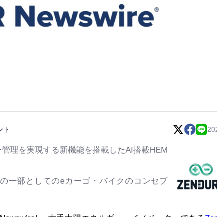
ント
20
ー管理を実現する新機能を搭載した
AI
搭載
HEM
の一部としての
e
カーゴ・バイクのコンセプ