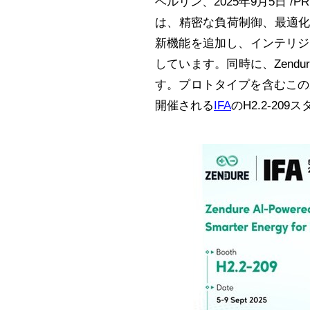
ベルリン、
2025
年
9
月
5
日
/PR
は、精密な負荷制御、最適
新機能を追加し、インテリジ
しています。同時に、
Zendu
す。プロトタイプを含むこの
開催される
IFA
の
H2.2-209
ス