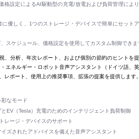
価格設定による
AI
駆動型の充電
/
放電および負荷管理によ
者に優しく、
1
つのストレージ・デバイスで簡単にセット
グ、スケジュール、価格設定を使用してカスタム制御できま
視、分析、年次レポート、および個別の節約のヒントを
ト・エネルギー・ロボット音声アシスタント（ドイツ語、
、レポート、使用上の推奨事項、拡張の提案を提供します
多彩なモード
プと
EV
（
Tesla
）充電のためのインテリジェント負荷制御
トレージ・デバイスのサポート
マイズされたアドバイスを備えた音声アシスタント