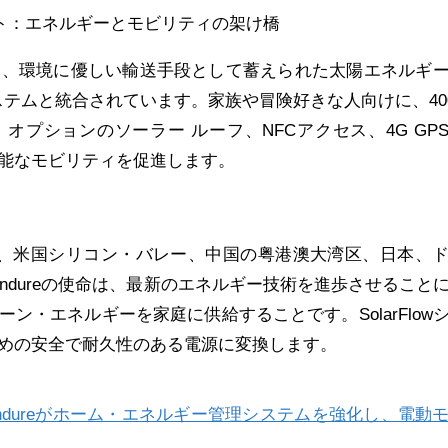
ト：エネルギーとモビリティの架け橋
は、環境に優しい輸送手段として蓄えられた太陽エネルギ
ステムと統合されています。家族や冒険好きな人向けに、
40
、オプションのソーラー
ルーフ、
NFC
アクセス、
4G GP
能なモビリティを促進します。
、米国シリコン・バレー、中国の粤港澳大湾区、日本、
ndure
の使命は、最新のエネルギー技術を進歩させること
ーン・エネルギーを家庭に供給することです。
SolarFlow
めの安全で耐久性のある電源に変換します。
endureがホーム・エネルギー管理システムを強化し、電動