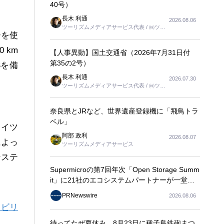
40号）
長木 利通
2026.08.06
ツーリズムメディアサービス代表 / ㈱ツー
ーを使
リンクス代表取締役社長
0 km
【人事異動】国土交通省（2026年7月31日付
第35の2号）
S
を備
長木 利通
2026.07.30
ツーリズムメディアサービス代表 / ㈱ツー
リンクス代表取締役社長
奈良県とJRなど、世界遺産登録機に「飛鳥トラ
ベル」
ドイツ
阿部 政利
2026.08.07
によっ
ツーリズムメディアサービス
システ
Supermicroの第7回年次「Open Storage Summ
it」に21社のエコシステムパートナーが一堂に
会し、エンタープライズAIの大規模導入に関す
PRNewswire
2026.08.06
る実践的なガイダンスを共有
モビリ
待ってたぜ夏休み 8月23日に種子島鉄砲まつ