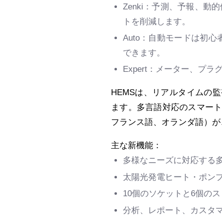
Zenki
：予測、予報、動的
トを削減します。
Auto
：自動モードは初心
できます。
Expert
：メーター、プラ
HEMS
は、リアルタイムの監
ます。多言語対応のスマー
フランス語、オランダ語）が
主な新機能：
多様なニーズに対応する
太陽光発電ヒート・ポン
10
個のソケットと
6
個のス
分析、レポート、カスタ