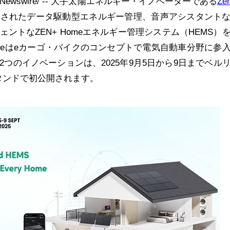
Newswire/ --
大手太陽エネルギー・イノベーターである
Ze
化されたデータ駆動型エネルギー管理、音声アシスタント
ェントな
ZEN+ Home
エネルギー管理システム（
HEMS
）
re
は
e
カーゴ・バイクのコンセプトで電気自動車分野に参
2
つのイノベーションは、
2025
年
9
月
5
日から
9
日までベル
タンドで初公開されます。