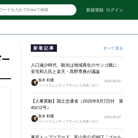
新規登録
ログイン
新着記事
すべて見る
ギー
人口減少時代、観光は地域再生のサンゴ礁に
安宅和人氏と楽天・髙野専務が議論
長木 利通
2026.08.07
ツーリズムメディアサービス代表 / ㈱ツー
リンクス代表取締役社長
【人事異動】国土交通省（2026年8月7日付 第
40の2号）
長木 利通
2026.08.07
ツーリズムメディアサービス代表 / ㈱ツー
リンクス代表取締役社長
東武トップツアーズ、富山市公式NFT「ゴール