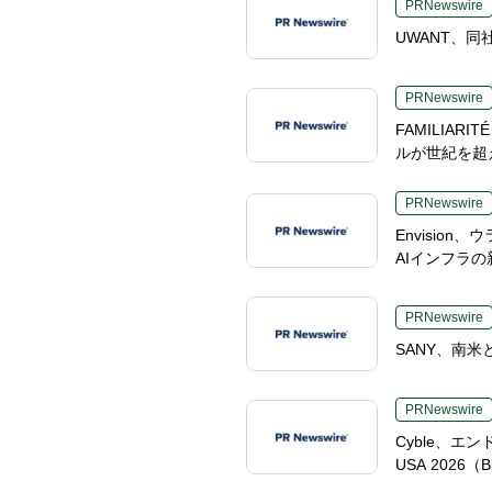
PRNewswire
UWANT、同社
PRNewswire
FAMILIA
ルが世紀を超え
PRNewswire
Envisi
AIインフラ
PRNewswire
SANY、南
PRNewswire
Cyble、
USA 2026（