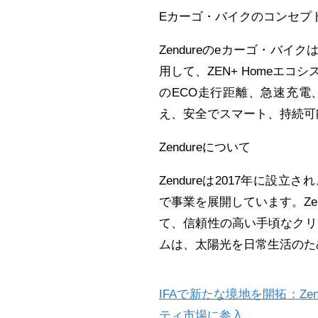
E
カーゴ・バイクのコンセプ
Zendure
の
e
カーゴ・バイク
用して、
ZEN+ Home
エコシ
の
ECO
走行距離、急速充電
え、安全でスマート、持続可
Zendure
について
Zendure
は
2017
年に設立され
で事業を展開しています。
Ze
て、信頼性の高い手頃なクリ
ムは、太陽光を日常生活のた
IFAで新たな境地を開拓：Z
ティ市場に参入