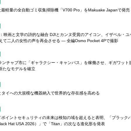
最軽量の全自動ゴミ収集掃除機「V700 Pro」をMakuake Japanで発売
RITÉ：映画と文学の詩的な融合 DJIとカンヌ受賞のアイコン、イザベル・ユ
て二人の女性の声を再会させる — 全編Osmo Pocket 4Pで撮影
on、ウランチャブ市に「ギャラクシー・キャンパス」を稼働させ、ギガワット
の新たなモデルを確立
米とタイへの大規模な機器納入で世界的な存在感を高める
エンドポイントセキュリティの未来は検知の域を超えると表明、「ブラック
Black Hat USA 2026）」で「Titan」の次なる進化形を発表