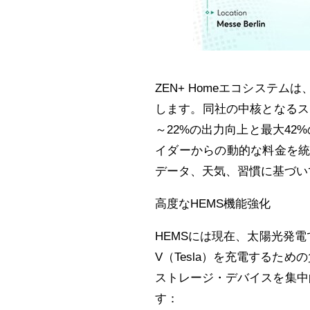
ZEN+ Home
エコシステムは
します。同社の中核となるス
～
22%
の出力向上と最大
42%
イダーからの動的な料金を
データ、天気、習慣に基づい
高度な
HEMS
機能強化
HEMS
には現在、太陽光発電
V
（
Tesla
）を充電するための
ストレージ・デバイスを集中
す：