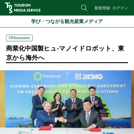
新規登録
ログイン
学び・つながる観光産業メディア
PRNewswire
商業化中国製ヒュ-マノイドロボット、東
京から海外へ