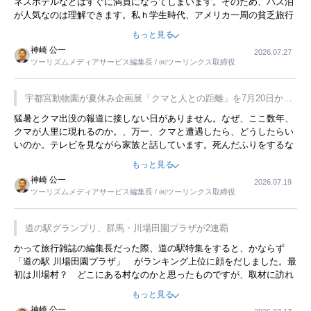
ネスホテルなどはすぐに満員になってしまいます。そのため、バス泊
が人気なのは理解できます。私ｈ学生時代、アメリカ一周の貧乏旅行
をした時は、移動はグレイハウンドバスでした。夕方から夜の便を利
もっと見る
用してホテル代を浮かせていました。ただし、若いからできたことで
神崎 公一
2026.07.27
す。若い人が夜行バスで京都に行った、青森に行ったと聞くと、疲れ
ツーリズムメディアサービス編集長 / ㈱ツーリンクス取締役
が残らないのかなと思ってしまいます。
宇都宮動物園が夏休み企画展「クマと人との距離」を7月20日から
開催
猛暑とクマ出没の報道に接しない日がありません。なぜ、ここ数年、
クマが人里に現れるのか。、万一、クマと遭遇したら、どうしたらい
いのか。テレビを見ながら家族と話しています。死んだふりをするな
んてことは、冗談でもいえません。そんな中で、この企画展はタイム
もっと見る
リーですね。
神崎 公一
2026.07.19
ツーリズムメディアサービス編集長 / ㈱ツーリンクス取締役
道の駅グランプリ、群馬・川場田園プラザが2連覇
かって旅行雑誌の編集長だった際、道の駅特集をすると、かならず
「道の駅 川場田園プラザ」 がランキング上位に顔をだしました。最
初は川場村？ どこにある村なのかと思ったものですが、取材に訪れ
永井 彰一社長にインタビューしたら、興味深い話が次々が飛び出しま
もっと見る
した。プレゼンも巧みで、今でも思い出すことが２つあります。一つ
神崎 公一