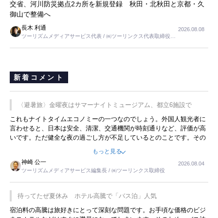
交省、河川防災拠点2カ所を新規登録 秋田・北秋田と京都・久
御山で整備へ
長木 利通
2026.08.08
ツーリズムメディアサービス代表 / ㈱ツーリンクス代表取締役社
長
新着コメント
〈避暑旅〉金曜夜はサマーナイトミュージアム、都立6施設で
これもナイトタイムエコノミーの一つなのでしょう。外国人観光者に
言わせると、日本は安全、清潔、交通機関が時刻通りなど、評価が高
いです。ただ健全な夜の過ごし方が不足しているとのことです。その
ような意味で、金曜夜にこのようなイベントが行われれば、日本人に
もっと見る
限らず外国人にとっても楽しみが増えるでしょうね。
神崎 公一
2026.08.04
ツーリズムメディアサービス編集長 / ㈱ツーリンクス取締役
待ってたぜ夏休み ホテル高騰で「バス泊」人気
宿泊料の高騰は旅好きにとって深刻な問題です。お手頃な価格のビジ