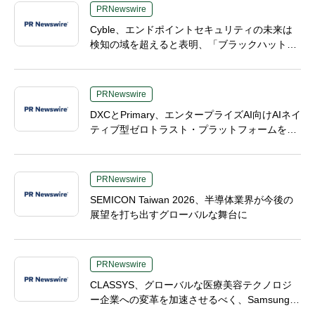
PRNewswire
Cyble、エンドポイントセキュリティの未来は
検知の域を超えると表明、「ブラックハットUS
A 2026（Black Hat USA 2026）」で「Titan」
の次なる進化形を発表
PRNewswire
DXCとPrimary、エンタープライズAI向けAIネイ
ティブ型ゼロトラスト・プラットフォームを提
供開始
PRNewswire
SEMICON Taiwan 2026、半導体業界が今後の
展望を打ち出すグローバルな舞台に
PRNewswire
CLASSYS、グローバルな医療美容テクノロジ
ー企業への変革を加速させるべく、Samsung El
ectronicsおよびVunoの元幹部であるTaek-Soo