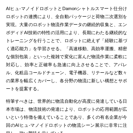
AIヒュ-マノイドロボットとDamonシャトルスマート仕分け
ロボットの連携により、全自動パッケージと荷物二次選別を
実現。大量のロボット物流作業データの継続的収集と、エン
ボディドAI技術の特性の活用により、長期にわたる継続的な
トレーニングを行うことで、ロボットに絶えず「経験に基づ
く適応能力」を学習させる。「高速移動、高効率運搬、精密
な個別包装」といった複雑で変化に富んだ物流作業に柔軟に
対応し、効率と正確率も急速に向上させることで、アパレ
ル、化粧品コールドチェーン、電子機器、リテールなど数々
の業界を幅広くカバーし、各分野の物流に新しい構想とサポ
ートを提案する。
特筆すべきは、世界的に物流自動化が高度に発達している日
本市場は、物流技術の発達により、ロボットの応用範囲が広
いという特徴を備えていることであり、多くの有名企業が今
回のAIヒュ-マノイドロボットの物流シーン展示に非常に注