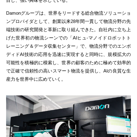
目し、強い興味を示している。
Damonグループは、世界をリードする総合物流ソリューショ
ンプロバイダとして、創業以来28年間一貫して物流分野の先
端技術の研究開発と革新に取り組んできた。自社内に立ち上
げた世界初の物流シーンでの「AIヒュ-マノイドロボットト
レーニング＆データ収集センター」で、物流分野でのエンボ
ディドAI技術の応用を迅速に実現すると同時に、規模拡大の
可能性を積極的に模索し、世界の顧客のために極めて効率的
で正確で信頼性の高いスマート物流を提供し、AIの良質な生
産力を世界中に広めていく。