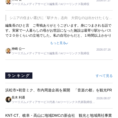
2026.07.17
は、従業員に東京ディズニーランドを見学させ、サービス業、接客業
ツーリズムメディアサービス編集長 / ㈱ツーリンクス取締役
の何かを理解してもらっていることです。 もう一つは1800円もする
プレミアムヨーグルトを販売するにあたり、社内に懸念もあったそう
です。永井社長は、駐車場に都内ナンバーの高級外車が停まっている
シニアの住まい選びに「駅チカ」志向 大切なのは出かけたくなる
ことに目をつけ、高級商品でも売れると確信したそうです。今回の記
暮らし
編集長のひと言 ご寄稿ありがとうございます。身につまされる話で
事を懐かしく読みました。
す。実家で一人暮らしの母がお世話になった施設は最寄り駅からバス
で２０分くらいの立地でした。私の自宅からだと、１時間以上かかり
ました。母の住まいから近いという理由で、その施設を選択したので
もっと見る
すが、私と妹にとっては、半日仕事ででした。シニアの住まい選び
神崎 公一
2026.07.16
は、当人だけではなく、世話をする家族の足の便も考えない外池ない
ツーリズムメディアサービス編集長 / ㈱ツーリンクス取締役
と思いました。
ランキング
すべて見る
浜松市×初音ミク、市内周遊企画を展開 「音楽の都」を観光PR
長木 利通
2026.08.07
ツーリズムメディアサービス代表 / ㈱ツーリンクス代表取締役社
長
KNT-CT、岐阜・高山に地域DMCの新会社 観光と地域商社事業