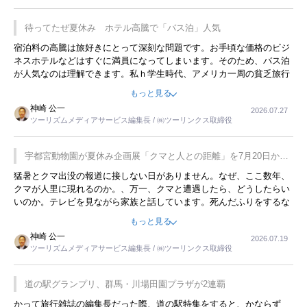
待ってたぜ夏休み ホテル高騰で「バス泊」人気
宿泊料の高騰は旅好きにとって深刻な問題です。お手頃な価格のビジ
ネスホテルなどはすぐに満員になってしまいます。そのため、バス泊
が人気なのは理解できます。私ｈ学生時代、アメリカ一周の貧乏旅行
をした時は、移動はグレイハウンドバスでした。夕方から夜の便を利
もっと見る
用してホテル代を浮かせていました。ただし、若いからできたことで
神崎 公一
2026.07.27
す。若い人が夜行バスで京都に行った、青森に行ったと聞くと、疲れ
ツーリズムメディアサービス編集長 / ㈱ツーリンクス取締役
が残らないのかなと思ってしまいます。
宇都宮動物園が夏休み企画展「クマと人との距離」を7月20日から
開催
猛暑とクマ出没の報道に接しない日がありません。なぜ、ここ数年、
クマが人里に現れるのか。、万一、クマと遭遇したら、どうしたらい
いのか。テレビを見ながら家族と話しています。死んだふりをするな
んてことは、冗談でもいえません。そんな中で、この企画展はタイム
もっと見る
リーですね。
神崎 公一
2026.07.19
ツーリズムメディアサービス編集長 / ㈱ツーリンクス取締役
道の駅グランプリ、群馬・川場田園プラザが2連覇
かって旅行雑誌の編集長だった際、道の駅特集をすると、かならず