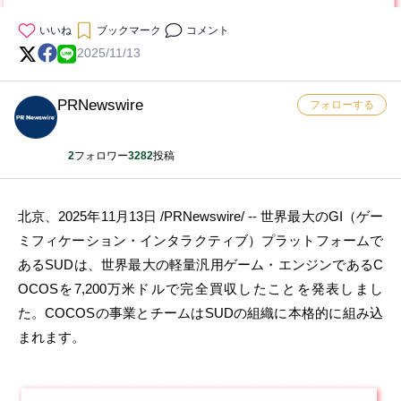
いいね
ブックマーク
コメント
2025/11/13
PRNewswire
フォローする
2
フォロワー
3282
投稿
北京、
2025
年
11
月
13
日
/PRNewswire/ --
世界最大の
GI
（ゲー
ミフィケーション・インタラクティブ）プラットフォームで
ある
SUD
は、世界最大の軽量汎用ゲーム・エンジンである
C
OCOS
を
7,200
万米ドルで完全買収したことを発表しまし
た。
COCOS
の事業とチームは
SUD
の組織に本格的に組み込
まれます。