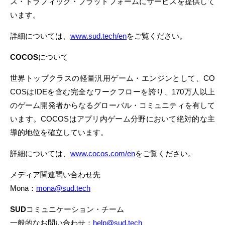
ス・トラフィック・プラットフォームにサービスを提供して
います。
詳細については、
www.sud.tech/en
をご覧ください。
COCOS
について
世界トップクラスの軽量汎用ゲーム・エンジンとして、
CO
COS
は
IDE
を含む完全なワークフローを誇り、
170
万人以上
のゲーム開発者からなるグローバル・コミュニティを有して
います。
COCOS
はアプリ内ゲーム分野において絶対的な主
導的地位を確立しています。
詳細については、
www.cocos.com/en
をご覧ください。
メディア関連問い合わせ先
Mona
：
mona@sud.tech
SUD
コミュニケーション・チーム
一般的なお問い合わせ：
help@sud.tech