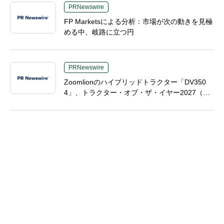
PRNewswire
FP Marketsによる分析：市場が次の動きを見極
める中、岐路に立つ円
PRNewswire
Zoomlionのハイブリッドトラクター「DV350
4」、トラクター・オブ・ザ・イヤー2027（TO
TY 2027）の2部門で最終候補入り、中国製高馬
力農業機械分野で画期的成果