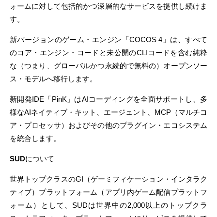
ォームに対して包括的かつ深層的なサービスを提供し続けま
す。
新バージョンのゲーム・エンジン「
COCOS 4
」は、すべて
のコア・エンジン・コードと未公開の
CLI
コードを含む純粋
な（つまり、グローバルかつ永続的で無料の）オープンソー
ス・モデルへ移行します。
新開発
IDE
「
PinK
」は
AI
コーディングを全面サポートし、多
様な
AI
ネイティブ・キット、エージェント、
MCP
（マルチコ
ア・プロセッサ）およびその他のプラグイン・エコシステム
を統合します。
SUD
について
世界トップクラスの
GI
（ゲーミフィケーション・インタラク
ティブ）プラットフォーム（アプリ内ゲーム配信プラットフ
ォーム）として、
SUD
は世界中の
2,000
以上のトップクラ