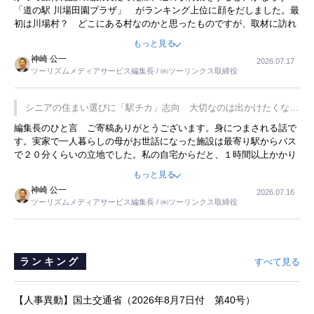
「道の駅 川場田園プラザ」 がランキング上位に顔をだしました。最
初は川場村？ どこにある村なのかと思ったものですが、取材に訪れ
永井 彰一社長にインタビューしたら、興味深い話が次々が飛び出しま
もっと見る
した。プレゼンも巧みで、今でも思い出すことが２つあります。一つ
神崎 公一
2026.07.17
は、従業員に東京ディズニーランドを見学させ、サービス業、接客業
ツーリズムメディアサービス編集長 / ㈱ツーリンクス取締役
の何かを理解してもらっていることです。 もう一つは1800円もする
プレミアムヨーグルトを販売するにあたり、社内に懸念もあったそう
です。永井社長は、駐車場に都内ナンバーの高級外車が停まっている
シニアの住まい選びに「駅チカ」志向 大切なのは出かけたくなる
ことに目をつけ、高級商品でも売れると確信したそうです。今回の記
暮らし
編集長のひと言 ご寄稿ありがとうございます。身につまされる話で
事を懐かしく読みました。
す。実家で一人暮らしの母がお世話になった施設は最寄り駅からバス
で２０分くらいの立地でした。私の自宅からだと、１時間以上かかり
ました。母の住まいから近いという理由で、その施設を選択したので
もっと見る
すが、私と妹にとっては、半日仕事ででした。シニアの住まい選び
神崎 公一
2026.07.16
は、当人だけではなく、世話をする家族の足の便も考えない外池ない
ツーリズムメディアサービス編集長 / ㈱ツーリンクス取締役
と思いました。
ランキング
すべて見る
【人事異動】国土交通省（2026年8月7日付 第40号）