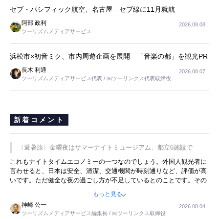
セブ・パシフィック航空、名古屋―セブ線に11月就航
阿部 政利
2026.08.08
ツーリズムメディアサービス
浜松市×初音ミク、市内周遊企画を展開 「音楽の都」を観光PR
長木 利通
2026.08.07
ツーリズムメディアサービス代表 / ㈱ツーリンクス代表取締役社
長
新着コメント
〈避暑旅〉金曜夜はサマーナイトミュージアム、都立6施設で
これもナイトタイムエコノミーの一つなのでしょう。外国人観光者に
言わせると、日本は安全、清潔、交通機関が時刻通りなど、評価が高
いです。ただ健全な夜の過ごし方が不足しているとのことです。その
ような意味で、金曜夜にこのようなイベントが行われれば、日本人に
もっと見る
限らず外国人にとっても楽しみが増えるでしょうね。
神崎 公一
2026.08.04
ツーリズムメディアサービス編集長 / ㈱ツーリンクス取締役