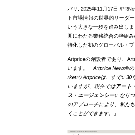
パリ
,
2025年11月17日
/PRN
ト市場情報の世界的リーダーであるAr
いう大きな一歩を踏み出しました。これ
囲にわたる業務統合の枠組み
特化した初のグローバル・プ
Artpriceの創設者であり、Art
います。「
Artprice News®
の
rket
の Artprice
は、すでに30
いますが、現在では
アート
ス・エージェンシー
になり
のアプローチにより、私た
くことができます。
」