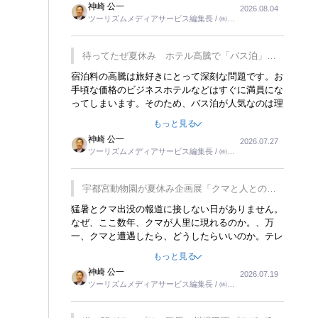
神崎 公一
2026.08.04
トが行われれば、日本人に限らず外国人にとっても
ツーリズムメディアサービス編集長 / ㈱ツ
楽しみが増えるでしょうね。
ーリンクス取締役
待ってたぜ夏休み ホテル高騰で「バス泊」人
気
宿泊料の高騰は旅好きにとって深刻な問題です。お
手頃な価格のビジネスホテルなどはすぐに満員にな
ってしまいます。そのため、バス泊が人気なのは理
解できます。私ｈ学生時代、アメリカ一周の貧乏旅
もっと見る
行をした時は、移動はグレイハウンドバスでした。
神崎 公一
2026.07.27
夕方から夜の便を利用してホテル代を浮かせていま
ツーリズムメディアサービス編集長 / ㈱ツ
した。ただし、若いからできたことです。若い人が
ーリンクス取締役
夜行バスで京都に行った、青森に行ったと聞くと、
疲れが残らないのかなと思ってしまいます。
宇都宮動物園が夏休み企画展「クマと人との距
離」を7月20日から開催
猛暑とクマ出没の報道に接しない日がありません。
なぜ、ここ数年、クマが人里に現れるのか。、万
一、クマと遭遇したら、どうしたらいいのか。テレ
ビを見ながら家族と話しています。死んだふりをす
もっと見る
るなんてことは、冗談でもいえません。そんな中
神崎 公一
2026.07.19
で、この企画展はタイムリーですね。
ツーリズムメディアサービス編集長 / ㈱ツ
ーリンクス取締役