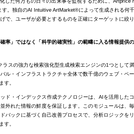
た何万もの日々の出来事を監視するために、Artprice N
います。独自のAI Intuitive ArtMarket®によって生成される
かげで、ユーザが必要とするものを正確にターゲットに絞
い確率」ではなく「科学的確実性」の範疇に入る情報提供
世界トップクラスの強力な検索強化型生成検索エンジンの1つとして
ーバル・インフラストラクチャ全体で数千億のウェブ・ペ
ます。
ッド・インデックス作成テクノロジーは、AIを活用した
、並外れた情報の鮮度を保証します。このモジュールは、
ードバックに基づく自己改善プロセスで、分析ロジックを
ます。