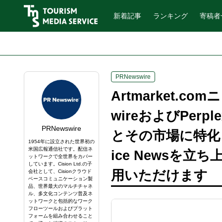
新着記事
ランキング
寄稿者
PRNewswire
Artmarket.com
wireおよびPerp
PRNewswire
とその市場に特化
1954年に設立された世界初の
米国広報通信社です。配信ネ
ice Newsを立
ットワークで全世界をカバー
しています。Cision Ltd.の子
用いただけます
会社として、Cisionクラウド
ベースコミュニケーション製
品、世界最大のマルチチャネ
ル、多文化コンテンツ普及ネ
ットワークと包括的なワーク
フローツールおよびプラット
フォームを組み合わせること