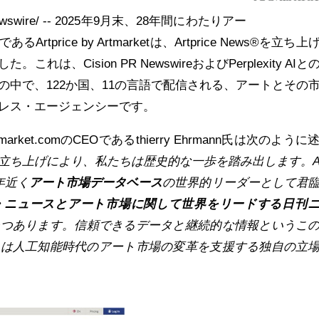
ewswire/ -- 2025年9月末、28年間にわたりアー
tprice by Artmarketは、Artprice News®を立ち
は、Cision PR NewswireおよびPerplexity AIと
の中で、122か国、11の言語で配信される、アートとその
レス・エージェンシーです。
market.comのCEOであるthierry Ehrmann氏は次のよう
立ち上げにより、私たちは歴史的な一歩を踏み出します。Ar
年近く
アート市場データベース
の世界的リーダーとして君
・ニュースとアート市場に関して世界をリードする日刊
つつあります。信頼できるデータと継続的な情報というこ
ちは人工知能時代のアート市場の変革を支援する独自の立