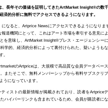
、長年その価値を証明してきたArtMarket Insight®
の数
経済的分析に無料でアクセスできるようになります。
料）になると、Artprice Newsにアクセスできるようになりま
な世界的な報道機関にとって、これはアート市場を牽引する意見に
味し、ArtMarket Insight®プレス・エージェンシー
、科学的、経済的分析によって裏付けられた、疑いようも
す。
、ArtmarketのArtpriceは、大規模で高品質な会員データベー
た。またそこで、無料メンバーシップから有料サブスクリ
ようになっています。
にはアーティストの最新情報が掲載されており、読者をArtprice
れたハイパーリンクも含まれているため、会員が購読者に