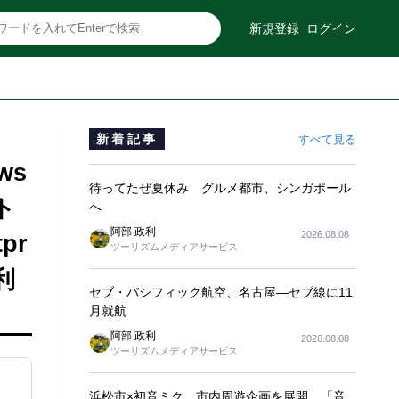
新規登録
ログイン
新着記事
すべて見る
ws
待ってたぜ夏休み グルメ都市、シンガポール
ト
へ
阿部 政利
2026.08.08
pr
ツーリズムメディアサービス
利
セブ・パシフィック航空、名古屋―セブ線に11
月就航
阿部 政利
2026.08.08
ツーリズムメディアサービス
浜松市×初音ミク、市内周遊企画を展開 「音