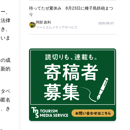
待ってたぜ夏休み 8月23日に種子島鉄砲まつ
リー、
り
、法律
阿部 政利
2026.08.07
ツーリズムメディアサービス
でき、
ていま
発の成
革新的
ータベ
の匿名
い、き