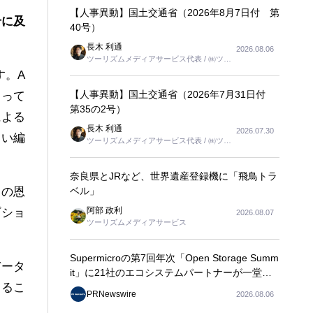
【人事異動】国土交通省（2026年8月7日付 第
千に及
40号）
長木 利通
2026.08.06
ツーリズムメディアサービス代表 / ㈱ツー
リンクス代表取締役社長
す。A
【人事異動】国土交通省（2026年7月31日付
よって
第35の2号）
による
長木 利通
2026.07.30
ない編
ツーリズムメディアサービス代表 / ㈱ツー
リンクス代表取締役社長
奈良県とJRなど、世界遺産登録機に「飛鳥トラ
ベル」
スの恩
阿部 政利
プショ
2026.08.07
ツーリズムメディアサービス
Supermicroの第7回年次「Open Storage Summ
データ
it」に21社のエコシステムパートナーが一堂に
なるこ
会し、エンタープライズAIの大規模導入に関す
PRNewswire
2026.08.06
る実践的なガイダンスを共有