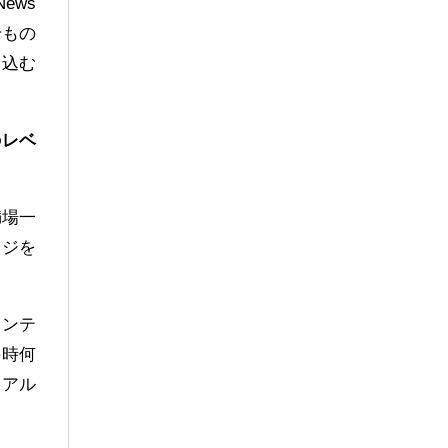
ews
何千もの
り込む
のレベ
満場一
ージを
コンテ
毎時何
リアル