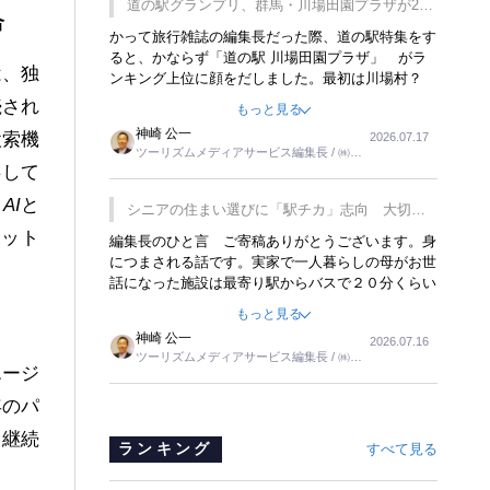
道の駅グランプリ、群馬・川場田園プラザが2連
合
覇
かって旅行雑誌の編集長だった際、道の駅特集をす
ると、かならず「道の駅 川場田園プラザ」 がラ
は、独
ンキング上位に顔をだしました。最初は川場村？
どこにある村なのかと思ったものですが、取材に訪
続され
もっと見る
れ永井 彰一社長にインタビューしたら、興味深い
神崎 公一
検索機
2026.07.17
話が次々が飛び出しました。プレゼンも巧みで、今
ツーリズムメディアサービス編集長 / ㈱ツ
でも思い出すことが２つあります。一つは、従業員
存して
ーリンクス取締役
に東京ディズニーランドを見学させ、サービス業、
接客業の何かを理解してもらっていることです。
 AI
と
シニアの住まい選びに「駅チカ」志向 大切な
もう一つは1800円もするプレミアムヨーグルトを
のは出かけたくなる暮らし
ボット
編集長のひと言 ご寄稿ありがとうございます。身
販売するにあたり、社内に懸念もあったそうです。
につまされる話です。実家で一人暮らしの母がお世
永井社長は、駐車場に都内ナンバーの高級外車が停
話になった施設は最寄り駅からバスで２０分くらい
まっていることに目をつけ、高級商品でも売れると
の立地でした。私の自宅からだと、１時間以上かか
確信したそうです。今回の記事を懐かしく読みまし
もっと見る
りました。母の住まいから近いという理由で、その
た。
神崎 公一
2026.07.16
施設を選択したのですが、私と妹にとっては、半日
ツーリズムメディアサービス編集長 / ㈱ツ
仕事ででした。シニアの住まい選びは、当人だけで
エージ
ーリンクス取締役
はなく、世話をする家族の足の便も考えない外池な
年のパ
いと思いました。
日継続
ランキング
すべて見る