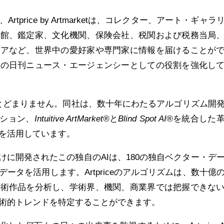
tprice by Artmarketは、コレクター、アート・ギャラ
術館、鑑定家、文化機関、保険会社、税関および税務当局
ィアなど、世界中の愛好家や専門家に情報を届けることが
数の日刊ニュース・エージェンシーとしての役割を強化し
規模にとどまりません。同社は、数十年にわたるアルゴリズム開
ーション、
Intuitive ArtMarket®
と
Blind Spot AI®
を統合した
を活用しています。
eニュース向けに開発されたこの独自のAIは、180の独自ベクター・デ
ータを活用します。Artpriceのアルゴリズムは、数十億
芸術作品を分析し、学術界、機関、商業界では把握できな
術的トレンドを特定することができます。