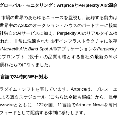
ーバル・モニタリング：Artprice
とPerplexity AI
の融
arketがアート市場の世界のあらゆるニュースを監視し、記録する能力
世界中の7,200のオークション・ハウスのパートナーに接
自のAIサービスに加え、Perplexity AIのリアルタイム
まれた、非常に洗練された技術インフラストラクチャに依
ArtMarket® AI
と
Blind Spot AI®
アプリケーションを
Perplexity
のプロンプト（数千）の品質を核とする当社の最新のAI
りも優れたものになりました。
1
言語で24
時間365
日対応
ダイム・シフトを表しています。Artpriceは、プレス・
sight®による週次スケジュール（こちらは今後も継続）から、長
ewswireとともに、122か国、11言語でArtprice Newsを毎
フィードとして配信する体制に移行します。