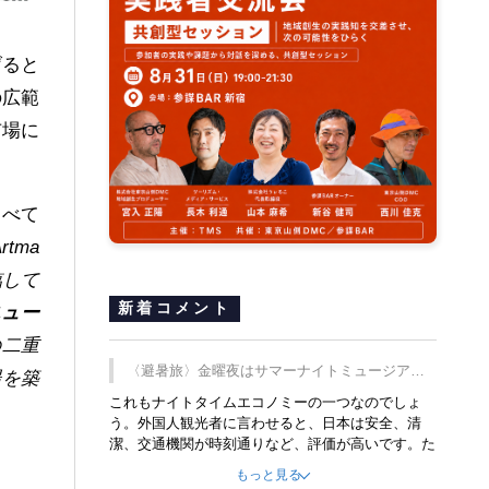
上げると
の広範
市場に
に述べて
tma
臨して
新着コメント
ニュー
の二重
〈避暑旅〉金曜夜はサマーナイトミュージア
場を築
ム、都立6施設で
これもナイトタイムエコノミーの一つなのでしょ
う。外国人観光者に言わせると、日本は安全、清
潔、交通機関が時刻通りなど、評価が高いです。た
だ健全な夜の過ごし方が不足しているとのことで
もっと見る
す。そのような意味で、金曜夜にこのようなイベン