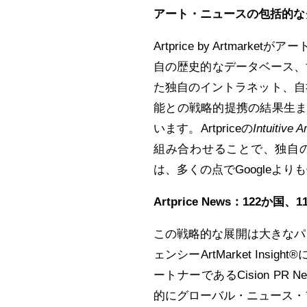
アート・ニュースの包括的なグロ
Artprice by Artm
自の歴史的なデータベース、
た独自のイントラネット、自社独
能との戦略的提携の結果生
います。Artpriceの
Intuitive 
組み合わせることで、独自
は、多くの点でGoogleよ
Artprice News
：122
か国、1
この戦略的な展開は大きなパラ
ェンシーArtMarket In
ートナーであるCision PR N
的にグローバル・ニュース・