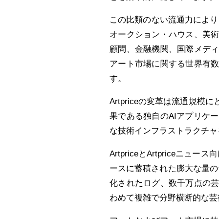
この比類のない流通力により、Ar
オークション・ハウス、美
顧問、金融機関、国際メデ
アート市場に関する世界有
す。
Artpriceの変革は流通
果である独自のAIアプリケ
な技術インフラストラクチャ
ArtpriceとArtpric
ースに蓄積された膨大な量のデ
化されたログ、数千万点の
わめて複雑で分野横断的な芸