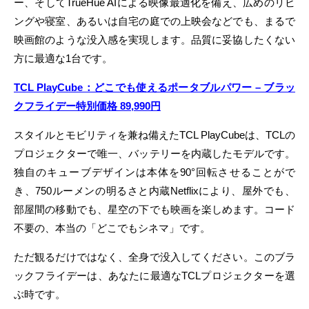
ー、そしてTrueHue AIによる映像最適化を備え、広めのリビ
ングや寝室、あるいは自宅の庭での上映会などでも、まるで
映画館のような没入感を実現します。品質に妥協したくない
方に最適な1台です。
TCL PlayCube：どこでも使えるポータブルパワー – ブラッ
クフライデー特別価格 89,990円
スタイルとモビリティを兼ね備えたTCL PlayCubeは、TCLの
プロジェクターで唯一、バッテリーを内蔵したモデルです。
独自のキューブデザインは本体を90°回転させることがで
き、750ルーメンの明るさと内蔵Netflixにより、屋外でも、
部屋間の移動でも、星空の下でも映画を楽しめます。コード
不要の、本当の「どこでもシネマ」です。
ただ観るだけではなく、全身で没入してください。このブラ
ックフライデーは、あなたに最適なTCLプロジェクターを選
ぶ時です。