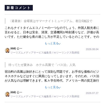
新着コメント
〈避暑旅〉金曜夜はサマーナイトミュージアム、都立6施設で
これもナイトタイムエコノミーの一つなのでしょう。外国人観光者に
言わせると、日本は安全、清潔、交通機関が時刻通りなど、評価が高
いです。ただ健全な夜の過ごし方が不足しているとのことです。その
ような意味で、金曜夜にこのようなイベントが行われれば、日本人に
もっと見る
限らず外国人にとっても楽しみが増えるでしょうね。
神崎 公一
2026.08.04
ツーリズムメディアサービス編集長 / ㈱ツーリンクス取締役
待ってたぜ夏休み ホテル高騰で「バス泊」人気
宿泊料の高騰は旅好きにとって深刻な問題です。お手頃な価格のビジ
ネスホテルなどはすぐに満員になってしまいます。そのため、バス泊
が人気なのは理解できます。私ｈ学生時代、アメリカ一周の貧乏旅行
をした時は、移動はグレイハウンドバスでした。夕方から夜の便を利
もっと見る
用してホテル代を浮かせていました。ただし、若いからできたことで
神崎 公一
2026.07.27
す。若い人が夜行バスで京都に行った、青森に行ったと聞くと、疲れ
ツーリズムメディアサービス編集長 / ㈱ツーリンクス取締役
が残らないのかなと思ってしまいます。