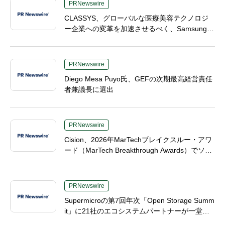
PRNewswire
CLASSYS、グローバルな医療美容テクノロジ
ー企業への変革を加速させるべく、Samsung El
ectronicsおよびVunoの元幹部であるTaek-Soo
Kim博士を最高技術責任者（CTO）に任命
PRNewswire
Diego Mesa Puyo氏、GEFの次期最高経営責任
者兼議長に選出
PRNewswire
Cision、2026年MarTechブレイクスルー・アワ
ード（MarTech Breakthrough Awards）でソー
シャルリスニング、プレスリリース配信、AEO
の3部門を受賞
PRNewswire
Supermicroの第7回年次「Open Storage Summ
it」に21社のエコシステムパートナーが一堂に
会し、エンタープライズAIの大規模導入に関す