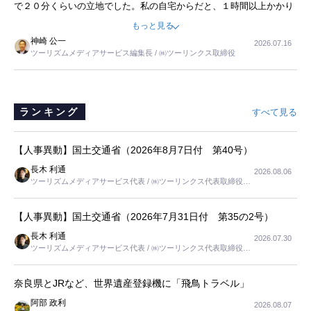
で２０分くらいの立地でした。私の自宅からだと、１時間以上かかり
ました。母の住まいから近いという理由で、その施設を選択したので
もっと見る
すが、私と妹にとっては、半日仕事ででした。シニアの住まい選び
神崎 公一
2026.07.16
は、当人だけではなく、世話をする家族の足の便も考えない外池ない
ツーリズムメディアサービス編集長 / ㈱ツーリンクス取締役
と思いました。
ランキング
すべて見る
【人事異動】国土交通省（2026年8月7日付 第40号）
長木 利通
2026.08.06
ツーリズムメディアサービス代表 / ㈱ツーリンクス代表取締役社
長
【人事異動】国土交通省（2026年7月31日付 第35の2号）
長木 利通
2026.07.30
ツーリズムメディアサービス代表 / ㈱ツーリンクス代表取締役社
長
奈良県とJRなど、世界遺産登録機に「飛鳥トラベル」
阿部 政利
2026.08.07