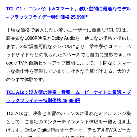
TCL C1： コンパクト&スマート、狭い空間に最適なモデル
– ブラックフライデー特別価格 25,990円
手頃な価格で購入したい若いユーザーに最適なTCL C1は、
高品質な1080P映像とDolby Audioを、他にない価格で提供し
ます。285°調整可能なジンバルにより、学生寮やロフト、ベ
ッドサイドなどの限られたスペースでも自由に投影でき、G
oogle TVと自動セットアップ機能によって、手間なくスマー
トな操作性を実現しています。小さな予算で叶える、大迫力
のシネマ体験です。
TCL A1s：没入型の映像・音響、ムービーナイトに最適 – ブ
ラックフライデー特別価格 45,990円
TCL A1sは、映像と音響のバランスに優れたミドルレンジ機
として、ご自宅のエンターテインメント体験を一段と引き上
げます。Dolby Digital Plusオーディオ、デュアル8Wスピーカ