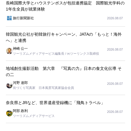
長崎国際大学とハウステンボスが包括連携協定 国際観光学科の
1年生全員が就業体験
旅行新聞新社
2026.08.07
韓国観光公社が初韓旅行キャンペーン、JATAの「もっと！海外
へ」と連携
神崎 公一
2026.08.07
ツーリズムメディアサービス編集長 / ㈱ツーリンクス取締役
地域創生撮影活動 第六章 『写真の力』日本の食文化伝導 そ
の二
河野 達郎
2026.08.07
街づくり写真家 日本風景写真家協会会員
奈良県とJRなど、世界遺産登録機に「飛鳥トラベル」
阿部 政利
2026.08.07
ツーリズムメディアサービス