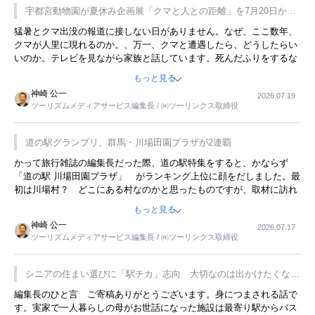
宇都宮動物園が夏休み企画展「クマと人との距離」を7月20日から
開催
猛暑とクマ出没の報道に接しない日がありません。なぜ、ここ数年、
クマが人里に現れるのか。、万一、クマと遭遇したら、どうしたらい
いのか。テレビを見ながら家族と話しています。死んだふりをするな
んてことは、冗談でもいえません。そんな中で、この企画展はタイム
もっと見る
リーですね。
神崎 公一
2026.07.19
ツーリズムメディアサービス編集長 / ㈱ツーリンクス取締役
道の駅グランプリ、群馬・川場田園プラザが2連覇
かって旅行雑誌の編集長だった際、道の駅特集をすると、かならず
「道の駅 川場田園プラザ」 がランキング上位に顔をだしました。最
初は川場村？ どこにある村なのかと思ったものですが、取材に訪れ
永井 彰一社長にインタビューしたら、興味深い話が次々が飛び出しま
もっと見る
した。プレゼンも巧みで、今でも思い出すことが２つあります。一つ
神崎 公一
2026.07.17
は、従業員に東京ディズニーランドを見学させ、サービス業、接客業
ツーリズムメディアサービス編集長 / ㈱ツーリンクス取締役
の何かを理解してもらっていることです。 もう一つは1800円もする
プレミアムヨーグルトを販売するにあたり、社内に懸念もあったそう
です。永井社長は、駐車場に都内ナンバーの高級外車が停まっている
シニアの住まい選びに「駅チカ」志向 大切なのは出かけたくなる
ことに目をつけ、高級商品でも売れると確信したそうです。今回の記
暮らし
編集長のひと言 ご寄稿ありがとうございます。身につまされる話で
事を懐かしく読みました。
す。実家で一人暮らしの母がお世話になった施設は最寄り駅からバス