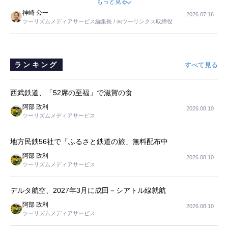
もっと見る
すが、私と妹にとっては、半日仕事ででした。シニアの住まい選び
神崎 公一
2026.07.16
は、当人だけではなく、世話をする家族の足の便も考えない外池ない
ツーリズムメディアサービス編集長 / ㈱ツーリンクス取締役
と思いました。
ランキング
すべて見る
西武鉄道、「52席の至福」で滋賀の食
阿部 政利
2026.08.10
ツーリズムメディアサービス
地方民鉄56社で「ふるさと鉄道の旅」無料配布中
阿部 政利
2026.08.10
ツーリズムメディアサービス
デルタ航空、2027年3月に成田－シアトル線就航
阿部 政利
2026.08.10
ツーリズムメディアサービス