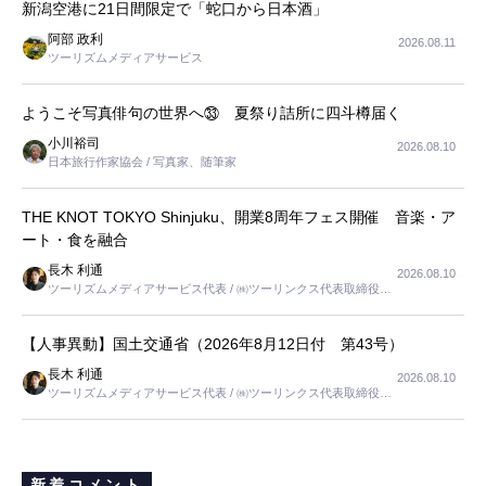
新潟空港に21日間限定で「蛇口から日本酒」
阿部 政利
2026.08.11
ツーリズムメディアサービス
ようこそ写真俳句の世界へ㉝ 夏祭り詰所に四斗樽届く
小川裕司
2026.08.10
日本旅行作家協会 / 写真家、随筆家
THE KNOT TOKYO Shinjuku、開業8周年フェス開催 音楽・ア
ート・食を融合
長木 利通
2026.08.10
ツーリズムメディアサービス代表 / ㈱ツーリンクス代表取締役社
長
【人事異動】国土交通省（2026年8月12日付 第43号）
長木 利通
2026.08.10
ツーリズムメディアサービス代表 / ㈱ツーリンクス代表取締役社
長
新着コメント