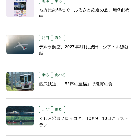
地域
乗る
地方民鉄56社で「ふるさと鉄道の旅」無料配布
中
訪日
海外
デルタ航空、2027年3月に成田－シアトル線就
航
乗る
食べる
西武鉄道、「52席の至福」で滋賀の食
たび
乗る
くしろ湿原ノロッコ号、10月9、10日にラスト
ラン