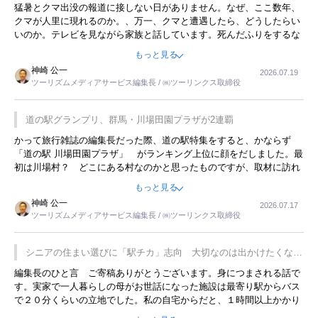
開催
猛暑とクマ出没の報道に接しない日がありません。なぜ、ここ数年、
クマが人里に現れるのか。、万一、クマと遭遇したら、どうしたらい
いのか。テレビを見ながら家族と話しています。死んだふりをするな
んてことは、冗談でもいえません。そんな中で、この企画展はタイム
もっと見る
リーですね。
神崎 公一
2026.07.19
ツーリズムメディアサービス編集長 / ㈱ツーリンクス取締役
道の駅グランプリ、群馬・川場田園プラザが2連覇
かって旅行雑誌の編集長だった際、道の駅特集をすると、かならず
「道の駅 川場田園プラザ」 がランキング上位に顔をだしました。最
初は川場村？ どこにある村なのかと思ったものですが、取材に訪れ
永井 彰一社長にインタビューしたら、興味深い話が次々が飛び出しま
もっと見る
した。プレゼンも巧みで、今でも思い出すことが２つあります。一つ
神崎 公一
2026.07.17
は、従業員に東京ディズニーランドを見学させ、サービス業、接客業
ツーリズムメディアサービス編集長 / ㈱ツーリンクス取締役
の何かを理解してもらっていることです。 もう一つは1800円もする
プレミアムヨーグルトを販売するにあたり、社内に懸念もあったそう
です。永井社長は、駐車場に都内ナンバーの高級外車が停まっている
シニアの住まい選びに「駅チカ」志向 大切なのは出かけたくなる
ことに目をつけ、高級商品でも売れると確信したそうです。今回の記
暮らし
編集長のひと言 ご寄稿ありがとうございます。身につまされる話で
事を懐かしく読みました。
す。実家で一人暮らしの母がお世話になった施設は最寄り駅からバス
で２０分くらいの立地でした。私の自宅からだと、１時間以上かかり
ました。母の住まいから近いという理由で、その施設を選択したので