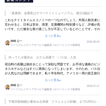
〈避暑旅〉金曜夜はサマーナイトミュージアム、都立6施設で
これもナイトタイムエコノミーの一つなのでしょう。外国人観光者に
言わせると、日本は安全、清潔、交通機関が時刻通りなど、評価が高
いです。ただ健全な夜の過ごし方が不足しているとのことです。その
ような意味で、金曜夜にこのようなイベントが行われれば、日本人に
もっと見る
限らず外国人にとっても楽しみが増えるでしょうね。
神崎 公一
2026.08.04
ツーリズムメディアサービス編集長 / ㈱ツーリンクス取締役
待ってたぜ夏休み ホテル高騰で「バス泊」人気
宿泊料の高騰は旅好きにとって深刻な問題です。お手頃な価格のビジ
ネスホテルなどはすぐに満員になってしまいます。そのため、バス泊
が人気なのは理解できます。私ｈ学生時代、アメリカ一周の貧乏旅行
をした時は、移動はグレイハウンドバスでした。夕方から夜の便を利
もっと見る
用してホテル代を浮かせていました。ただし、若いからできたことで
神崎 公一
2026.07.27
す。若い人が夜行バスで京都に行った、青森に行ったと聞くと、疲れ
ツーリズムメディアサービス編集長 / ㈱ツーリンクス取締役
が残らないのかなと思ってしまいます。
宇都宮動物園が夏休み企画展「クマと人との距離」を7月20日から