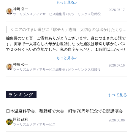
もっと見る
した。プレゼンも巧みで、今でも思い出すことが２つあります。一つ
神崎 公一
2026.07.17
は、従業員に東京ディズニーランドを見学させ、サービス業、接客業
ツーリズムメディアサービス編集長 / ㈱ツーリンクス取締役
の何かを理解してもらっていることです。 もう一つは1800円もする
プレミアムヨーグルトを販売するにあたり、社内に懸念もあったそう
です。永井社長は、駐車場に都内ナンバーの高級外車が停まっている
シニアの住まい選びに「駅チカ」志向 大切なのは出かけたくなる
ことに目をつけ、高級商品でも売れると確信したそうです。今回の記
暮らし
編集長のひと言 ご寄稿ありがとうございます。身につまされる話で
事を懐かしく読みました。
す。実家で一人暮らしの母がお世話になった施設は最寄り駅からバス
で２０分くらいの立地でした。私の自宅からだと、１時間以上かかり
ました。母の住まいから近いという理由で、その施設を選択したので
もっと見る
すが、私と妹にとっては、半日仕事ででした。シニアの住まい選び
神崎 公一
2026.07.16
は、当人だけではなく、世話をする家族の足の便も考えない外池ない
ツーリズムメディアサービス編集長 / ㈱ツーリンクス取締役
と思いました。
ランキング
すべて見る
日本温泉科学会、菰野町で大会 町制70周年記念で公開講演会
阿部 政利
2026.08.06
ツーリズムメディアサービス