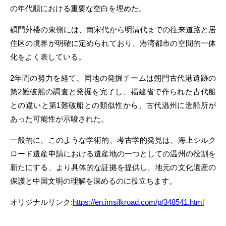
の年代順における重要な空白を埋めた。
碩門外楼の東側には、南宋代から明清代までの往来道路と居
住区の境界が明確に定められており、港湾都市の空間的一体
化をよく表している。
2年間の努力を経て、同地の発掘チームは朔門古代港遺跡の
第2難破船の調査と発掘を完了し、福建省で作られた古代船
との違いと第1難破船との類似性から、古代温州に造船所が
あった可能性が示唆された。
一般的に、このような学術的、考古学的発見は、海上シルク
ロード遺産申請における遺産地の一つとしての温州の役割を
新たにする、より具体的な証拠を提供し、地元の文化遺産の
保護と中国文明の理解を深めるのに役立ちます。
オリジナルリンク:
https://en.imsilkroad.com/p/348541.html