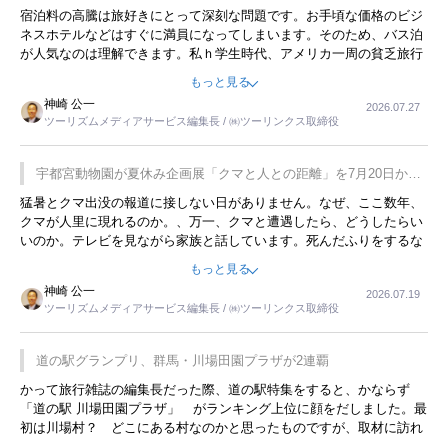
宿泊料の高騰は旅好きにとって深刻な問題です。お手頃な価格のビジ
ネスホテルなどはすぐに満員になってしまいます。そのため、バス泊
が人気なのは理解できます。私ｈ学生時代、アメリカ一周の貧乏旅行
をした時は、移動はグレイハウンドバスでした。夕方から夜の便を利
もっと見る
用してホテル代を浮かせていました。ただし、若いからできたことで
神崎 公一
2026.07.27
す。若い人が夜行バスで京都に行った、青森に行ったと聞くと、疲れ
ツーリズムメディアサービス編集長 / ㈱ツーリンクス取締役
が残らないのかなと思ってしまいます。
宇都宮動物園が夏休み企画展「クマと人との距離」を7月20日から
開催
猛暑とクマ出没の報道に接しない日がありません。なぜ、ここ数年、
クマが人里に現れるのか。、万一、クマと遭遇したら、どうしたらい
いのか。テレビを見ながら家族と話しています。死んだふりをするな
んてことは、冗談でもいえません。そんな中で、この企画展はタイム
もっと見る
リーですね。
神崎 公一
2026.07.19
ツーリズムメディアサービス編集長 / ㈱ツーリンクス取締役
道の駅グランプリ、群馬・川場田園プラザが2連覇
かって旅行雑誌の編集長だった際、道の駅特集をすると、かならず
「道の駅 川場田園プラザ」 がランキング上位に顔をだしました。最
初は川場村？ どこにある村なのかと思ったものですが、取材に訪れ
永井 彰一社長にインタビューしたら、興味深い話が次々が飛び出しま