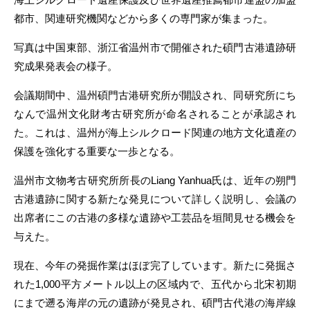
都市、関連研究機関などから多くの専門家が集まった。
写真は中国東部、浙江省温州市で開催された碩門古港遺跡研
究成果発表会の様子。
会議期間中、温州碩門古港研究所が開設され、同研究所にち
なんで温州文化財考古研究所が命名されることが承認され
た。これは、温州が海上シルクロード関連の地方文化遺産の
保護を強化する重要な一歩となる。
温州市文物考古研究所所長のLiang Yanhua氏は、近年の朔門
古港遺跡に関する新たな発見について詳しく説明し、会議の
出席者にこの古港の多様な遺跡や工芸品を垣間見せる機会を
与えた。
現在、今年の発掘作業はほぼ完了しています。新たに発掘さ
れた1,000平方メートル以上の区域内で、五代から北宋初期
にまで遡る海岸の元の遺跡が発見され、碩門古代港の海岸線