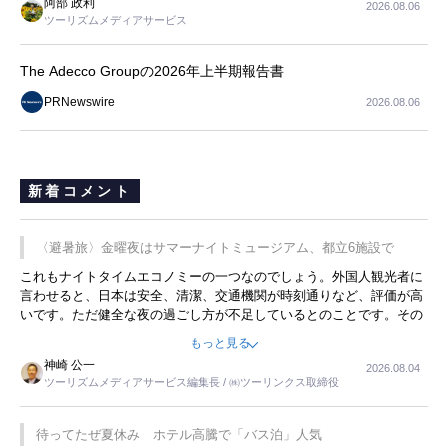
阿部 政利
2026.08.06
ツーリズムメディアサービス
The Adecco Groupの2026年上半期報告書
PRNewswire
2026.08.06
新着コメント
〈避暑旅〉金曜夜はサマーナイトミュージアム、都立6施設で
これもナイトタイムエコノミーの一つなのでしょう。外国人観光者に
言わせると、日本は安全、清潔、交通機関が時刻通りなど、評価が高
いです。ただ健全な夜の過ごし方が不足しているとのことです。その
ような意味で、金曜夜にこのようなイベントが行われれば、日本人に
もっと見る
限らず外国人にとっても楽しみが増えるでしょうね。
神崎 公一
2026.08.04
ツーリズムメディアサービス編集長 / ㈱ツーリンクス取締役
待ってたぜ夏休み ホテル高騰で「バス泊」人気