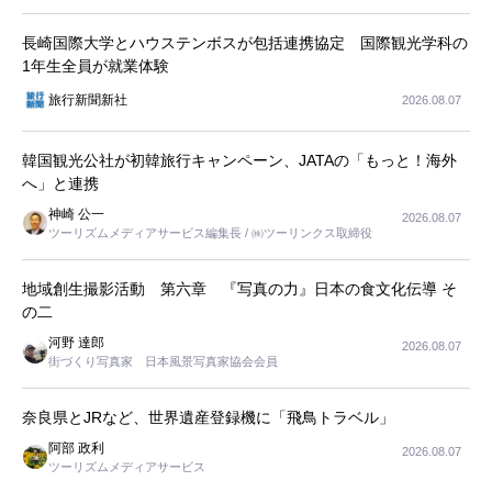
長崎国際大学とハウステンボスが包括連携協定 国際観光学科の
1年生全員が就業体験
旅行新聞新社
2026.08.07
韓国観光公社が初韓旅行キャンペーン、JATAの「もっと！海外
へ」と連携
神崎 公一
2026.08.07
ツーリズムメディアサービス編集長 / ㈱ツーリンクス取締役
地域創生撮影活動 第六章 『写真の力』日本の食文化伝導 そ
の二
河野 達郎
2026.08.07
街づくり写真家 日本風景写真家協会会員
奈良県とJRなど、世界遺産登録機に「飛鳥トラベル」
阿部 政利
2026.08.07
ツーリズムメディアサービス