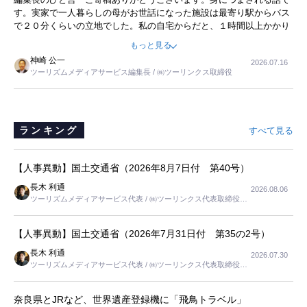
事を懐かしく読みました。
す。実家で一人暮らしの母がお世話になった施設は最寄り駅からバス
で２０分くらいの立地でした。私の自宅からだと、１時間以上かかり
ました。母の住まいから近いという理由で、その施設を選択したので
もっと見る
すが、私と妹にとっては、半日仕事ででした。シニアの住まい選び
神崎 公一
2026.07.16
は、当人だけではなく、世話をする家族の足の便も考えない外池ない
ツーリズムメディアサービス編集長 / ㈱ツーリンクス取締役
と思いました。
ランキング
すべて見る
【人事異動】国土交通省（2026年8月7日付 第40号）
長木 利通
2026.08.06
ツーリズムメディアサービス代表 / ㈱ツーリンクス代表取締役社
長
【人事異動】国土交通省（2026年7月31日付 第35の2号）
長木 利通
2026.07.30
ツーリズムメディアサービス代表 / ㈱ツーリンクス代表取締役社
長
奈良県とJRなど、世界遺産登録機に「飛鳥トラベル」