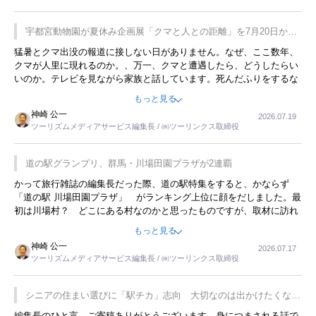
が残らないのかなと思ってしまいます。
宇都宮動物園が夏休み企画展「クマと人との距離」を7月20日から
開催
猛暑とクマ出没の報道に接しない日がありません。なぜ、ここ数年、
クマが人里に現れるのか。、万一、クマと遭遇したら、どうしたらい
いのか。テレビを見ながら家族と話しています。死んだふりをするな
んてことは、冗談でもいえません。そんな中で、この企画展はタイム
もっと見る
リーですね。
神崎 公一
2026.07.19
ツーリズムメディアサービス編集長 / ㈱ツーリンクス取締役
道の駅グランプリ、群馬・川場田園プラザが2連覇
かって旅行雑誌の編集長だった際、道の駅特集をすると、かならず
「道の駅 川場田園プラザ」 がランキング上位に顔をだしました。最
初は川場村？ どこにある村なのかと思ったものですが、取材に訪れ
永井 彰一社長にインタビューしたら、興味深い話が次々が飛び出しま
もっと見る
した。プレゼンも巧みで、今でも思い出すことが２つあります。一つ
神崎 公一
2026.07.17
は、従業員に東京ディズニーランドを見学させ、サービス業、接客業
ツーリズムメディアサービス編集長 / ㈱ツーリンクス取締役
の何かを理解してもらっていることです。 もう一つは1800円もする
プレミアムヨーグルトを販売するにあたり、社内に懸念もあったそう
です。永井社長は、駐車場に都内ナンバーの高級外車が停まっている
シニアの住まい選びに「駅チカ」志向 大切なのは出かけたくなる
ことに目をつけ、高級商品でも売れると確信したそうです。今回の記
暮らし
編集長のひと言 ご寄稿ありがとうございます。身につまされる話で