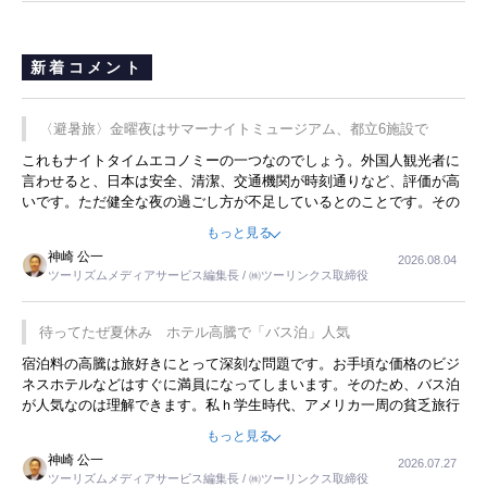
新着コメント
〈避暑旅〉金曜夜はサマーナイトミュージアム、都立6施設で
これもナイトタイムエコノミーの一つなのでしょう。外国人観光者に
言わせると、日本は安全、清潔、交通機関が時刻通りなど、評価が高
いです。ただ健全な夜の過ごし方が不足しているとのことです。その
ような意味で、金曜夜にこのようなイベントが行われれば、日本人に
もっと見る
限らず外国人にとっても楽しみが増えるでしょうね。
神崎 公一
2026.08.04
ツーリズムメディアサービス編集長 / ㈱ツーリンクス取締役
待ってたぜ夏休み ホテル高騰で「バス泊」人気
宿泊料の高騰は旅好きにとって深刻な問題です。お手頃な価格のビジ
ネスホテルなどはすぐに満員になってしまいます。そのため、バス泊
が人気なのは理解できます。私ｈ学生時代、アメリカ一周の貧乏旅行
をした時は、移動はグレイハウンドバスでした。夕方から夜の便を利
もっと見る
用してホテル代を浮かせていました。ただし、若いからできたことで
神崎 公一
2026.07.27
す。若い人が夜行バスで京都に行った、青森に行ったと聞くと、疲れ
ツーリズムメディアサービス編集長 / ㈱ツーリンクス取締役