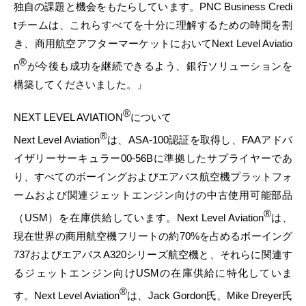
独自の課題と機会をもたらしています。PNC Business Credi
tチームは、これらすべてを十分に理解するための時間を割
き、商用航空アフターマーケットにおいてNext Level Aviatio
®
n
が今後も成功を継続できるよう、銀行ソリューションを
構築してくださいました。」
®
NEXT LEVEL AVIATION
について
®
Next Level Aviation
は、ASA-100認証を取得し、FAAアドバ
イザリーサーキュラー00-56Bに準拠したサプライヤーであ
り、すべてのボーイングおよびエアバス航空機プラットフォ
ームおよび関連ジェットエンジン向けの中古使用可能部品
®
（USM）を在庫供給しています。Next Level Aviation
は、
現在世界の商用航空機フリートの約70%を占めるボーイング
737およびエアバスA320シリーズ航空機と、それらに関連す
るジェットエンジン向けUSMの在庫供給に特化していま
®
す。Next Level Aviation
は、Jack Gordon氏、Mike Dreyer氏