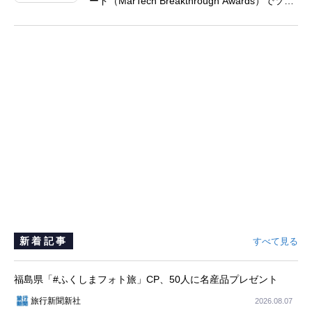
ード（MarTech Breakthrough Awards）でソー
シャルリスニング、プレスリリース配信、AEO
の3部門を受賞
新着記事
すべて見る
福島県「#ふくしまフォト旅」CP、50人に名産品プレゼント
旅行新聞新社
2026.08.07