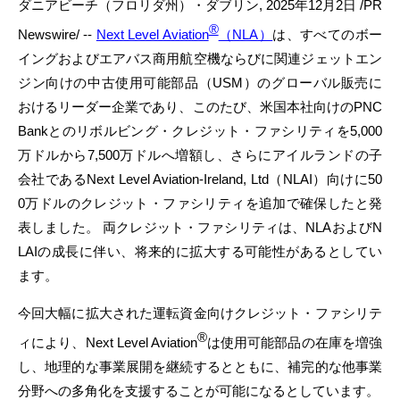
ダニアビーチ（フロリダ州）・ダブリン
,
2025年12月2日
/PR
®
Newswire/ --
Next Level Aviation
（NLA）
は、すべてのボー
イングおよびエアバス商用航空機ならびに関連ジェットエン
ジン向けの中古使用可能部品（USM）のグローバル販売に
おけるリーダー企業であり、このたび、米国本社向けのPNC
Bankとのリボルビング・クレジット・ファシリティを5,000
万ドルから7,500万ドルへ増額し、さらにアイルランドの子
会社であるNext Level Aviation-Ireland, Ltd（NLAI）向けに50
0万ドルのクレジット・ファシリティを追加で確保したと発
表しました。 両クレジット・ファシリティは、NLAおよびN
LAIの成長に伴い、将来的に拡大する可能性があるとしてい
ます。
今回大幅に拡大された運転資金向けクレジット・ファシリテ
®
ィにより、Next Level Aviation
は使用可能部品の在庫を増強
し、地理的な事業展開を継続するとともに、補完的な他事業
分野への多角化を支援することが可能になるとしています。