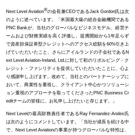
®
Next Level Aviation
の会長兼CEOであるJack Gordon氏は次
のように述べています。「米国最大級の総合金融機関である
PNC Bankが、当社のグローバルなビジネスモデル、経営チ
ームおよび財務実績を高く評価し、提携開始から1年足らず
で資産担保証券型クレジットへのアクセス総額を60%引き上
げていただいたこと、さらにアイルランドの子会社であるN
ext Level Aviation-Ireland, Ltd.に対して初のリボルビング・ク
レジット・ファシリティを提供していただいたことに、心よ
り感謝申し上げます。改めて、当社とのパートナーシップに
おいて、商業性を重視し、クライアント中心かつソリューシ
ョン重視のアプローチを取ってくださったPNC Business Cr
editチームの皆様に、お礼申し上げたいと存じます。」
Next Levelの最高財務責任者であるRay Fernandez-Andes氏
は次のようにコメントしています。「当社が成長を続ける中
で、Next Level Aviationの事業が持つグローバルな特性は、