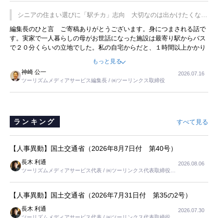
プレミアムヨーグルトを販売するにあたり、社内に懸念もあったそう
です。永井社長は、駐車場に都内ナンバーの高級外車が停まっている
シニアの住まい選びに「駅チカ」志向 大切なのは出かけたくなる
ことに目をつけ、高級商品でも売れると確信したそうです。今回の記
暮らし
編集長のひと言 ご寄稿ありがとうございます。身につまされる話で
事を懐かしく読みました。
す。実家で一人暮らしの母がお世話になった施設は最寄り駅からバス
で２０分くらいの立地でした。私の自宅からだと、１時間以上かかり
ました。母の住まいから近いという理由で、その施設を選択したので
もっと見る
すが、私と妹にとっては、半日仕事ででした。シニアの住まい選び
神崎 公一
2026.07.16
は、当人だけではなく、世話をする家族の足の便も考えない外池ない
ツーリズムメディアサービス編集長 / ㈱ツーリンクス取締役
と思いました。
ランキング
すべて見る
【人事異動】国土交通省（2026年8月7日付 第40号）
長木 利通
2026.08.06
ツーリズムメディアサービス代表 / ㈱ツーリンクス代表取締役社
長
【人事異動】国土交通省（2026年7月31日付 第35の2号）
長木 利通
2026.07.30
ツーリズムメディアサービス代表 / ㈱ツーリンクス代表取締役社