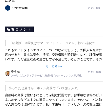
に選出
PRNewswire
2026.08.08
新着コメント
〈避暑旅〉金曜夜はサマーナイトミュージアム、都立6施設で
これもナイトタイムエコノミーの一つなのでしょう。外国人観光者に
言わせると、日本は安全、清潔、交通機関が時刻通りなど、評価が高
いです。ただ健全な夜の過ごし方が不足しているとのことです。その
ような意味で、金曜夜にこのようなイベントが行われれば、日本人に
もっと見る
限らず外国人にとっても楽しみが増えるでしょうね。
神崎 公一
2026.08.04
ツーリズムメディアサービス編集長 / ㈱ツーリンクス取締役
待ってたぜ夏休み ホテル高騰で「バス泊」人気
宿泊料の高騰は旅好きにとって深刻な問題です。お手頃な価格のビジ
ネスホテルなどはすぐに満員になってしまいます。そのため、バス泊
が人気なのは理解できます。私ｈ学生時代、アメリカ一周の貧乏旅行