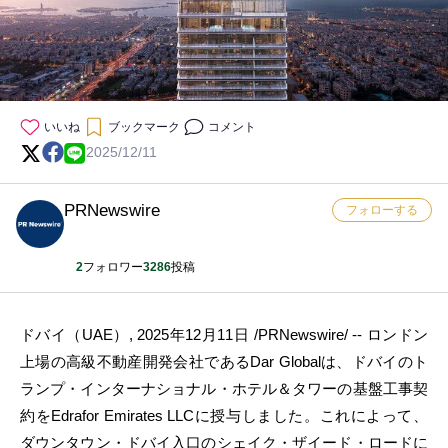
いいね
ブックマーク
コメント
2025/12/11
PRNewswire
フォローする
2
フォロワー
3286
投稿
ドバイ（UAE）
,
2025年12月11日
/PRNewswire/ -- ロンドン
上場の高級不動産開発会社であるDar Globalは、ドバイのト
ランプ・インターナショナル・ホテル＆タワーの基盤工事契
約をEdrafor Emirates LLCに授与しました。これによって、
ダウンタウン・ドバイ入口のシェイク・ザイード・ロードに