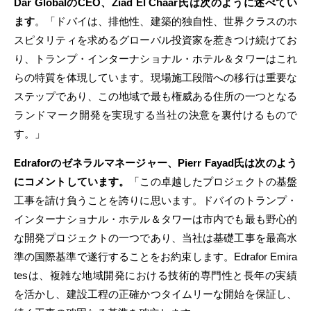
Dar Global
のCEO
、Ziad El Chaar
氏は次のように述べてい
ます
。「ドバイは、排他性、建築的独自性、世界クラスのホ
スピタリティを求めるグローバル投資家を惹きつけ続けてお
り、トランプ・インターナショナル・ホテル＆タワーはこれ
らの特質を体現しています。現場施工段階への移行は重要な
ステップであり、この地域で最も権威ある住所の一つとなる
ランドマーク開発を実現する当社の決意を裏付けるもので
す。」
Edrafor
のゼネラルマネージャー、Pierr Fayad
氏は次のよう
にコメントしています。
「この卓越したプロジェクトの基盤
工事を請け負うことを誇りに思います。ドバイのトランプ・
インターナショナル・ホテル＆タワーは市内でも最も野心的
な開発プロジェクトの一つであり、当社は基礎工事を最高水
準の国際基準で遂行することをお約束します。Edrafor Emira
tesは、複雑な地域開発における技術的専門性と長年の実績
を活かし、建設工程の正確かつタイムリーな開始を保証し、