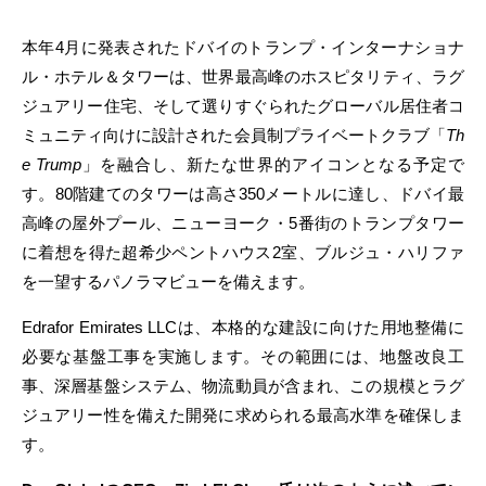
本年4月に発表されたドバイのトランプ・インターナショナ
ル・ホテル＆タワーは、世界最高峰のホスピタリティ、ラグ
ジュアリー住宅、そして選りすぐられたグローバル居住者コ
ミュニティ向けに設計された会員制プライベートクラブ「
Th
e Trump
」を融合し、新たな世界的アイコンとなる予定で
す。80階建てのタワーは高さ350メートルに達し、ドバイ最
高峰の屋外プール、ニューヨーク・5番街のトランプタワー
に着想を得た超希少ペントハウス2室、ブルジュ・ハリファ
を一望するパノラマビューを備えます。
Edrafor Emirates LLCは、本格的な建設に向けた用地整備に
必要な基盤工事を実施します。その範囲には、地盤改良工
事、深層基盤システム、物流動員が含まれ、この規模とラグ
ジュアリー性を備えた開発に求められる最高水準を確保しま
す。