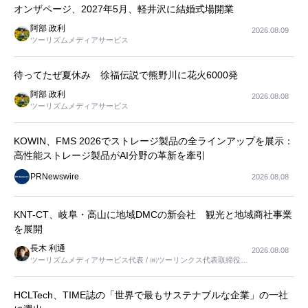
オンザページ、2027年5月、軽井沢に結婚式場開業
阿部 政利
2026.08.09
ツーリズムメディアサービス
待ってたぜ夏休み 徐福伝説で熊野川に花火6000発
阿部 政利
2026.08.08
ツーリズムメディアサービス
KOWIN、FMS 2026でストレージ製品の全ラインアップを展示：
高性能ストレージ製品がAI分野の革新を牽引
PRNewswire
2026.08.08
KNT-CT、岐阜・高山に地域DMCの新会社 観光と地域商社事業
を展開
長木 利通
2026.08.08
ツーリズムメディアサービス代表 / ㈱ツーリンクス代表取締役社
長
HCLTech、TIME誌の「世界で最もサステナブルな企業」の一社