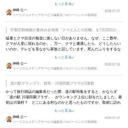
をした時は、移動はグレイハウンドバスでした。夕方から夜の便を利
もっと見る
用してホテル代を浮かせていました。ただし、若いからできたことで
神崎 公一
2026.07.27
す。若い人が夜行バスで京都に行った、青森に行ったと聞くと、疲れ
ツーリズムメディアサービス編集長 / ㈱ツーリンクス取締役
が残らないのかなと思ってしまいます。
宇都宮動物園が夏休み企画展「クマと人との距離」を7月20日から
開催
猛暑とクマ出没の報道に接しない日がありません。なぜ、ここ数年、
クマが人里に現れるのか。、万一、クマと遭遇したら、どうしたらい
いのか。テレビを見ながら家族と話しています。死んだふりをするな
んてことは、冗談でもいえません。そんな中で、この企画展はタイム
もっと見る
リーですね。
神崎 公一
2026.07.19
ツーリズムメディアサービス編集長 / ㈱ツーリンクス取締役
道の駅グランプリ、群馬・川場田園プラザが2連覇
かって旅行雑誌の編集長だった際、道の駅特集をすると、かならず
「道の駅 川場田園プラザ」 がランキング上位に顔をだしました。最
初は川場村？ どこにある村なのかと思ったものですが、取材に訪れ
永井 彰一社長にインタビューしたら、興味深い話が次々が飛び出しま
もっと見る
した。プレゼンも巧みで、今でも思い出すことが２つあります。一つ
神崎 公一
2026.07.17
は、従業員に東京ディズニーランドを見学させ、サービス業、接客業
ツーリズムメディアサービス編集長 / ㈱ツーリンクス取締役
の何かを理解してもらっていることです。 もう一つは1800円もする