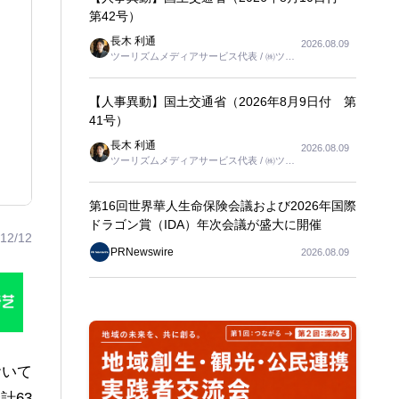
第42号）
長木 利通
2026.08.09
ツーリズムメディアサービス代表 / ㈱ツー
リンクス代表取締役社長
【人事異動】国土交通省（2026年8月9日付 第
41号）
長木 利通
2026.08.09
ツーリズムメディアサービス代表 / ㈱ツー
リンクス代表取締役社長
第16回世界華人生命保険会議および2026年国際
ドラゴン賞（IDA）年次会議が盛大に開催
12/12
PRNewswire
2026.08.09
おいて
計63