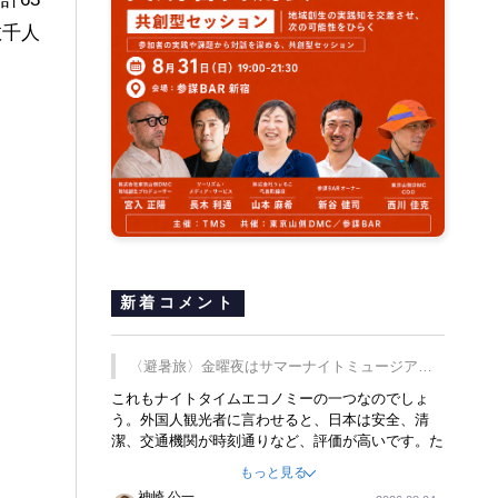
数千人
新着コメント
〈避暑旅〉金曜夜はサマーナイトミュージア
ム、都立6施設で
これもナイトタイムエコノミーの一つなのでしょ
う。外国人観光者に言わせると、日本は安全、清
潔、交通機関が時刻通りなど、評価が高いです。た
だ健全な夜の過ごし方が不足しているとのことで
もっと見る
す。そのような意味で、金曜夜にこのようなイベン
神崎 公一