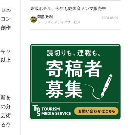
東武ホテル、今年も純国産メンマ販売中
ies
阿部 政利
2026.08.09
同コン
ツーリズムメディアサービス
語創作
ルキャ
体以上
更新を
どの分
台芸術
ける存