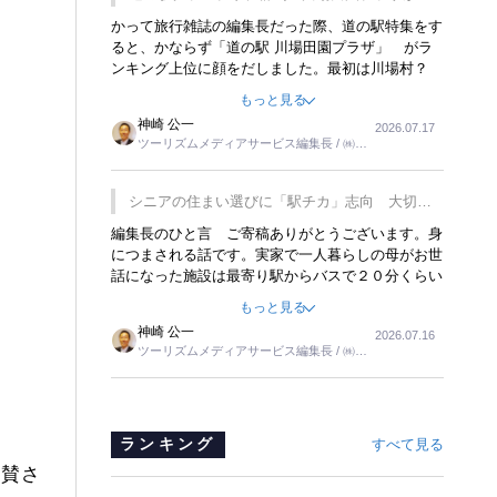
覇
かって旅行雑誌の編集長だった際、道の駅特集をす
ると、かならず「道の駅 川場田園プラザ」 がラ
ンキング上位に顔をだしました。最初は川場村？
どこにある村なのかと思ったものですが、取材に訪
もっと見る
れ永井 彰一社長にインタビューしたら、興味深い
神崎 公一
2026.07.17
話が次々が飛び出しました。プレゼンも巧みで、今
ツーリズムメディアサービス編集長 / ㈱ツ
でも思い出すことが２つあります。一つは、従業員
ーリンクス取締役
に東京ディズニーランドを見学させ、サービス業、
接客業の何かを理解してもらっていることです。
シニアの住まい選びに「駅チカ」志向 大切な
もう一つは1800円もするプレミアムヨーグルトを
のは出かけたくなる暮らし
編集長のひと言 ご寄稿ありがとうございます。身
販売するにあたり、社内に懸念もあったそうです。
につまされる話です。実家で一人暮らしの母がお世
永井社長は、駐車場に都内ナンバーの高級外車が停
話になった施設は最寄り駅からバスで２０分くらい
まっていることに目をつけ、高級商品でも売れると
の立地でした。私の自宅からだと、１時間以上かか
確信したそうです。今回の記事を懐かしく読みまし
もっと見る
りました。母の住まいから近いという理由で、その
た。
神崎 公一
2026.07.16
施設を選択したのですが、私と妹にとっては、半日
ツーリズムメディアサービス編集長 / ㈱ツ
仕事ででした。シニアの住まい選びは、当人だけで
ーリンクス取締役
はなく、世話をする家族の足の便も考えない外池な
いと思いました。
ランキング
すべて見る
称賛さ