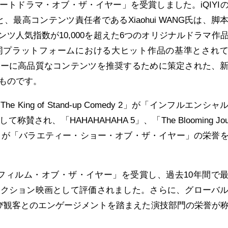
「ショートドラマ・オブ・ザ・イヤー」を受賞しました。iQIYI
氏と、最高コンテンツ責任者であるXiaohui WANG氏は、脚
コンテンツ人気指数が10,000を超えた6つのオリジナルドラマ作
同プラットフォームにおける大ヒット作品の基準とされ
ザーに高品質なコンテンツを推奨するために策定された、
ものです。
King of Stand-up Comedy 2」が「インフルエンシャ
して称賛され
、「HAHAHAHAHA 5」、「The Blooming Jou
rmer 3」が「バラエティー・ショー・オブ・ザ・イヤー」の栄誉
dge」は「フィルム・オブ・ザ・イヤー」を受賞し、過去10年間で
アクション映画として評価されました。さらに、グローバ
び観客とのエンゲージメントを踏まえた演技部門
の栄誉が