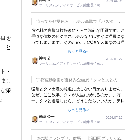
2026.08.04
トが行われれば、日本人に限らず外国人にとっても
ツーリズムメディアサービス編集長 / ㈱ツ
楽しみが増えるでしょうね。
ーリンクス取締役
待ってたぜ夏休み ホテル高騰で「バス泊」人
気
宿泊料の高騰は旅好きにとって深刻な問題です。お
手頃な価格のビジネスホテルなどはすぐに満員にな
年目を
ってしまいます。そのため、バス泊が人気なのは理
ターと
解できます。私ｈ学生時代、アメリカ一周の貧乏旅
もっと見る
行をした時は、移動はグレイハウンドバスでした。
神崎 公一
2026.07.27
夕方から夜の便を利用してホテル代を浮かせていま
ツーリズムメディアサービス編集長 / ㈱ツ
した。ただし、若いからできたことです。若い人が
ーリンクス取締役
ート・
夜行バスで京都に行った、青森に行ったと聞くと、
疲れが残らないのかなと思ってしまいます。
宇都宮動物園が夏休み企画展「クマと人との距
しまし
離」を7月20日から開催
猛暑とクマ出没の報道に接しない日がありません。
要な
栄
なぜ、ここ数年、クマが人里に現れるのか。、万
た。
一、クマと遭遇したら、どうしたらいいのか。テレ
ビを見ながら家族と話しています。死んだふりをす
もっと見る
るなんてことは、冗談でもいえません。そんな中
神崎 公一
2026.07.19
で、この企画展はタイムリーですね。
ツーリズムメディアサービス編集長 / ㈱ツ
ーリンクス取締役
道の駅グランプリ、群馬・川場田園プラザが2連