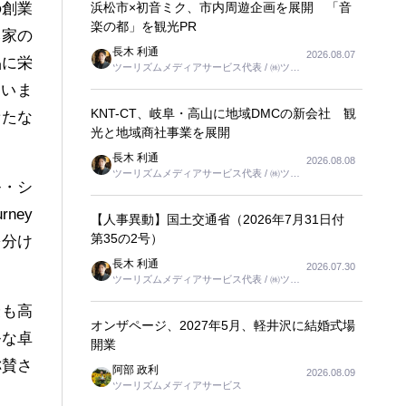
浜松市×初音ミク、市内周遊企画を展開 「音
の創業
楽の都」を観光PR
本家の
長木 利通
2026.08.07
品
に栄
ツーリズムメディアサービス代表 / ㈱ツー
リンクス代表取締役社長
ていま
KNT-CT、岐阜・高山に地域DMCの新会社 観
新たな
光と地域商社事業を展開
長木 利通
2026.08.08
ツーリズムメディアサービス代表 / ㈱ツー
ル・シ
リンクス代表取締役社長
rney
【人事異動】国土交通省（2026年7月31日付
第35の2号）
を分け
長木 利通
2026.07.30
ツーリズムメディアサービス代表 / ㈱ツー
リンクス代表取締役社長
最も高
オンザページ、2027年5月、軽井沢に結婚式場
ルな卓
開業
称賛さ
阿部 政利
2026.08.09
ツーリズムメディアサービス