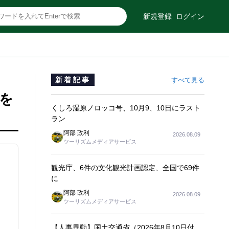
新規登録
ログイン
新着記事
すべて見る
進を
くしろ湿原ノロッコ号、10月9、10日にラスト
ラン
阿部 政利
2026.08.09
ツーリズムメディアサービス
観光庁、6件の文化観光計画認定、全国で69件
に
阿部 政利
2026.08.09
ツーリズムメディアサービス
【人事異動】国土交通省（2026年8月10日付