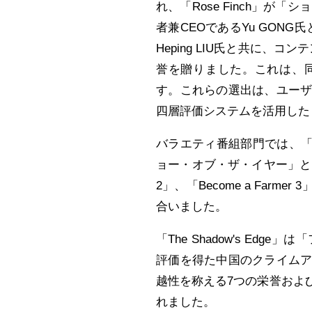
れ
、「Rose Finch」が
者兼CEOであるYu GONG
Heping LIU氏と共に、
誉を贈りました
。これは、
す。これらの選出は、ユー
四層評価システムを活用した
バラエティ番組部門では、「The 
ョー・オブ・ザ・イヤー」
と
2」、「Become a Fa
合いました。
「The Shadow's E
評価を得た中国のクライム
越性を称える7つの
栄誉
およ
れました
。