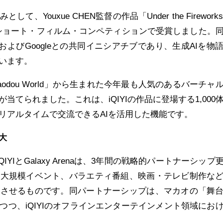
Youxue CHEN監督の作品「Under the Fireworks L
初のAIショート・フィルム・コンペティションで受賞しました。
ceおよびGoogleとの共同イニシアチブであり、生成AIを物
います。
Taodou World」から生まれた今年最も人気のあるバーチャ
当てられました。これは、iQIYIの作品に登場する1,000
リアルタイムで交流できるAIを活用した機能です。
拡大
IYIとGalaxy Arenaは、3年間の戦略的パートナーシップ
、大規模イベント、バラエティ番組、映画・テレビ制作な
化させるものです。同パートナーシップは、マカオの「舞
つつ、iQIYIのオフラインエンターテインメント領域にお