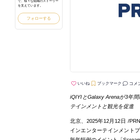
で、様々な組織のストーリー
を支えています。
フォローする
コメ
いいね
ブックマーク
iQIYI
とGalaxy Arena
が3
年間
テインメントと観光を促進
北京、2025年12月12日 /PR
インエンターテインメントプラッ
毎年恒例のイベント「Screa