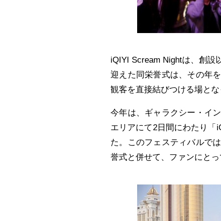
iQIYI Scream Nig
迎えた同
栄誉
式は、その年
観客を直接結びつける場とな
今年は、ギャラクシー・イ
エリアにて2日間にわたり「iQI
た。このフェスティバルで
誉
式と併せて、ファンにとっ