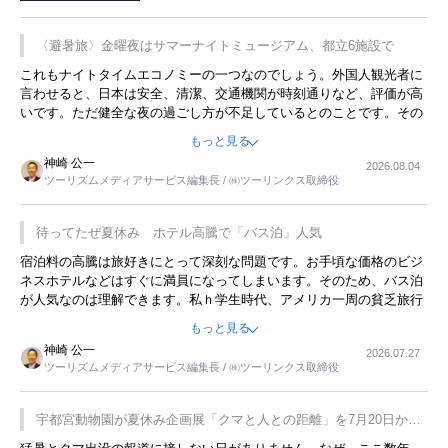
〈避暑旅〉金曜夜はサマーナイトミュージアム、都立6施設で
これもナイトタイムエコノミーの一つなのでしょう。外国人観光者に
言わせると、日本は安全、清潔、交通機関が時刻通りなど、評価が高
いです。ただ健全な夜の過ごし方が不足しているとのことです。その
ような意味で、金曜夜にこのようなイベントが行われれば、日本人に
もっと見る
限らず外国人にとっても楽しみが増えるでしょうね。
神崎 公一
2026.08.04
ツーリズムメディアサービス編集長 / ㈱ツーリンクス取締役
待ってたぜ夏休み ホテル高騰で「バス泊」人気
宿泊料の高騰は旅好きにとって深刻な問題です。お手頃な価格のビジ
ネスホテルなどはすぐに満員になってしまいます。そのため、バス泊
が人気なのは理解できます。私ｈ学生時代、アメリカ一周の貧乏旅行
をした時は、移動はグレイハウンドバスでした。夕方から夜の便を利
もっと見る
用してホテル代を浮かせていました。ただし、若いからできたことで
神崎 公一
2026.07.27
す。若い人が夜行バスで京都に行った、青森に行ったと聞くと、疲れ
ツーリズムメディアサービス編集長 / ㈱ツーリンクス取締役
が残らないのかなと思ってしまいます。
宇都宮動物園が夏休み企画展「クマと人との距離」を7月20日から
開催