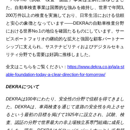
た。自動車検査事業は国際的な強みを維持し、世界で年間3,
200万件以上の検査を実施しており、日常生活における信頼
と安心の象徴となっています――DEKRAの自動車検査分野
における世界No.1の地位を確固たるものにしています。サー
ビスポートフォリオの継続的な拡大と強固な顧客パートナー
シップに支えられ、サステナビリティおよびデジタルセキュ
リティ分野でも需要は好調に推移しました。
全文はこちらをご覧ください：
https://www.dekra.co.jp/ja/a-st
able-foundation-today-a-clear-direction-for-tomorrow/
DEKRA
について
DEKRAは100年にわたり、安全性の分野で信頼を得てきまし
た。DEKRAは、車両検査を通じて道路の安全性を向上させ
るという最初の目標を掲げて1925年に設立され、試験、検
査、認証の分野で世界最大の非上場独立系専門組織に成長し