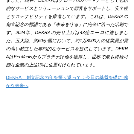
ました。現在、DEKRAはグローバルパートナーとして包括
的なサービスとソリューションで顧客をサポートし、安全性
とサステナビリティを推進しています。これは、DEKRAの
創立記念の標語である「未来を守る」に完全に沿った活動で
す。2024年、DEKRAの売り上げは43億ユーロに達しまし
た。五大陸、約60か国において、約4万8000人の従業員が質
の高い独立した専門的なサービスを提供しています。DEKR
AはEcoVadisからプラチナ評価を獲得し、世界で最も持続可
能な企業の上位1%に位置付けられています。
DEKRA、創立記念の年を振り返って：今日の基盤を礎に 確
かな未来へ