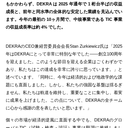
もかかわらず、DEKRA は 2025 年通年で 1 桁台半ばの収益
成長と、前年と同水準の全体的な安定した業績を見込んでい
ます。今年の最初の 10ヶ月間で、中核事業である TIC 事業
の収益成長率は約 4% でした。
DEKRAのCEO兼経営委員会会長Stan Zurkiewicz氏は「2025
年はDEKRAにとって非常に特別な年でした――創立100周年
を迎えました。このような節目を迎える企業はごくわずかで
あり、私たちはこの達成を非常に誇りに思っています。」と
述べています。「同時に、今年は経済的および地政学的な課
題にも直面しました。しかし、私たちの強固な基盤は揺るぎ
ません。私たちは軌道を維持し、重要なことに集中し、着実
に成果を上げました。この点について、DEKRAの全チーム
に心から感謝の意を表したいと思います。」
個々の市場が経済的逆風に直面する中でも、DEKRAのグロ
ーバルTIC（試験・検査・認証）事業は堅調に推移しまし