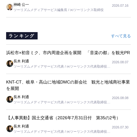
すが、私と妹にとっては、半日仕事ででした。シニアの住まい選び
神崎 公一
2026.07.16
は、当人だけではなく、世話をする家族の足の便も考えない外池ない
ツーリズムメディアサービス編集長 / ㈱ツーリンクス取締役
と思いました。
ランキング
すべて見る
浜松市×初音ミク、市内周遊企画を展開 「音楽の都」を観光PR
長木 利通
2026.08.07
ツーリズムメディアサービス代表 / ㈱ツーリンクス代表取締役社
長
KNT-CT、岐阜・高山に地域DMCの新会社 観光と地域商社事業
を展開
長木 利通
2026.08.08
ツーリズムメディアサービス代表 / ㈱ツーリンクス代表取締役社
長
【人事異動】国土交通省（2026年7月31日付 第35の2号）
長木 利通
2026.07.30
ツーリズムメディアサービス代表 / ㈱ツーリンクス代表取締役社
長