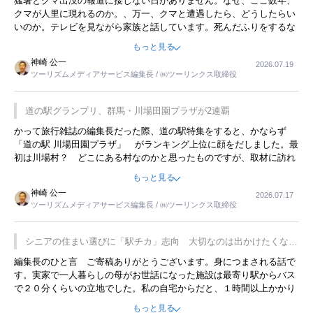
猛暑とクマ出没の報道に接しない日がありません。なぜ、ここ数年、
クマが人里に現れるのか。、万一、クマと遭遇したら、どうしたらい
いのか。テレビを見ながら家族と話しています。死んだふりをするな
んてことは、冗談でもいえません。そんな中で、この企画展はタイム
もっと見る
リーですね。
神崎 公一
2026.07.19
ツーリズムメディアサービス編集長 / ㈱ツーリンクス取締役
道の駅グランプリ、群馬・川場田園プラザが2連覇
かって旅行雑誌の編集長だった際、道の駅特集をすると、かならず
「道の駅 川場田園プラザ」 がランキング上位に顔をだしました。最
初は川場村？ どこにある村なのかと思ったものですが、取材に訪れ
永井 彰一社長にインタビューしたら、興味深い話が次々が飛び出しま
もっと見る
した。プレゼンも巧みで、今でも思い出すことが２つあります。一つ
神崎 公一
2026.07.17
は、従業員に東京ディズニーランドを見学させ、サービス業、接客業
ツーリズムメディアサービス編集長 / ㈱ツーリンクス取締役
の何かを理解してもらっていることです。 もう一つは1800円もする
プレミアムヨーグルトを販売するにあたり、社内に懸念もあったそう
です。永井社長は、駐車場に都内ナンバーの高級外車が停まっている
シニアの住まい選びに「駅チカ」志向 大切なのは出かけたくなる
ことに目をつけ、高級商品でも売れると確信したそうです。今回の記
暮らし
編集長のひと言 ご寄稿ありがとうございます。身につまされる話で
事を懐かしく読みました。
す。実家で一人暮らしの母がお世話になった施設は最寄り駅からバス
で２０分くらいの立地でした。私の自宅からだと、１時間以上かかり
ました。母の住まいから近いという理由で、その施設を選択したので
もっと見る