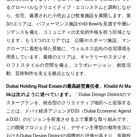
るグローバルなクリエイティブ・エコシステムと調和しなが
ら、住宅、厳選された小売および飲食施設を展開します。第
3のエリアは、パフォーマンス施設やd3 Bowlを見渡す中層レ
ジデンスを備え、コミュニティの文化的中核を担う区域とな
ります。もう1つのエリアでは、公園やスポーツ施設、マン
グローブに着想を得た景観に、ウェルネス志向の住宅環境を
用意しています。最後のエリアは、ギャラリーやスタジオ、
ロフトスタイルの空間を備え、コラボレーション、創造活
動、芸術制作を支える拠点となります。
Dubai Holding Real Estate
の最高経営責任者、Khalid Al Ma
lik
は次のように述べています。
「Dubai Design Districtのマ
スタープランを、統合型のクリエイティブ地区へと拡張する
ことは、ドバイ経済アジェンダD33（Dubai Economic Agend
a D33）のビジョンを前進させる上で重要な取り組みです。
この開発プロジェクトにより、デザイン主導型の都市生活に
おけるDubai Design Districtの国際的な評価が高まり、長期投