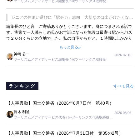
ツーリズムメディアサービス編集長 / ㈱ツーリンクス取締役
の何かを理解してもらっていることです。 もう一つは1800円もする
プレミアムヨーグルトを販売するにあたり、社内に懸念もあったそう
です。永井社長は、駐車場に都内ナンバーの高級外車が停まっている
シニアの住まい選びに「駅チカ」志向 大切なのは出かけたくなる
ことに目をつけ、高級商品でも売れると確信したそうです。今回の記
暮らし
編集長のひと言 ご寄稿ありがとうございます。身につまされる話で
事を懐かしく読みました。
す。実家で一人暮らしの母がお世話になった施設は最寄り駅からバス
で２０分くらいの立地でした。私の自宅からだと、１時間以上かかり
ました。母の住まいから近いという理由で、その施設を選択したので
もっと見る
すが、私と妹にとっては、半日仕事ででした。シニアの住まい選び
神崎 公一
2026.07.16
は、当人だけではなく、世話をする家族の足の便も考えない外池ない
ツーリズムメディアサービス編集長 / ㈱ツーリンクス取締役
と思いました。
ランキング
すべて見る
【人事異動】国土交通省（2026年8月7日付 第40号）
長木 利通
2026.08.06
ツーリズムメディアサービス代表 / ㈱ツーリンクス代表取締役社
長
【人事異動】国土交通省（2026年7月31日付 第35の2号）