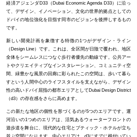
経済アジェンダD33（Dubai Economic Agenda D33）に沿っ
て、デザイン、イノベーション、文化の世界的拠点としての
ドバイの地位強化を目指す同市のビジョンを後押しするもの
です。
新しい開発計画を象徴する特徴の1つがデザイン・ライン
（Design Line）です。これは、全区間が日陰で覆われ、地区
全体をシームレスにつなぐ歩行者優先の動線です。公共アー
トやクリエイティブなインスタレーション、コミュニティ空
間、緑豊かな風景の回廊に彩られたこの空間は、歩いて暮ら
すという人間中心のライフスタイルを支えながら、デザイン
性の高いドバイ屈指の都市エリアとしてDubai Design District
（d3）の存在感をさらに高めます。
この新たな地区の個性を形づくるのが5つのエリアです。運
河沿いの1つめのエリアは、活気あるウォーターフロントの
遊歩道を舞台に、現代的な住宅とブティック・ホテルが立ち
並ぶ空間になります。中心エリアは、d3にすでに根付いてい