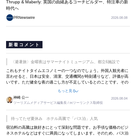
Thrupp & Maberly: 英国の由緒あるコーチビルダー、特注車の新
時代へ
PRNewswire
2026.08.08
新着コメント
〈避暑旅〉金曜夜はサマーナイトミュージアム、都立6施設で
これもナイトタイムエコノミーの一つなのでしょう。外国人観光者に
言わせると、日本は安全、清潔、交通機関が時刻通りなど、評価が高
いです。ただ健全な夜の過ごし方が不足しているとのことです。その
ような意味で、金曜夜にこのようなイベントが行われれば、日本人に
もっと見る
限らず外国人にとっても楽しみが増えるでしょうね。
神崎 公一
2026.08.04
ツーリズムメディアサービス編集長 / ㈱ツーリンクス取締役
待ってたぜ夏休み ホテル高騰で「バス泊」人気
宿泊料の高騰は旅好きにとって深刻な問題です。お手頃な価格のビジ
ネスホテルなどはすぐに満員になってしまいます。そのため、バス泊