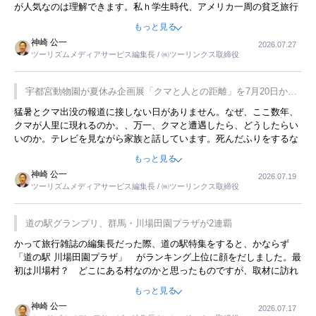
が人気なのは理解できます。私ｈ学生時代、アメリカ一周の貧乏旅行
をした時は、移動はグレイハウンドバスでした。夕方から夜の便を利
もっと見る
用してホテル代を浮かせていました。ただし、若いからできたことで
神崎 公一
2026.07.27
す。若い人が夜行バスで京都に行った、青森に行ったと聞くと、疲れ
ツーリズムメディアサービス編集長 / ㈱ツーリンクス取締役
が残らないのかなと思ってしまいます。
宇都宮動物園が夏休み企画展「クマと人との距離」を7月20日から
開催
猛暑とクマ出没の報道に接しない日がありません。なぜ、ここ数年、
クマが人里に現れるのか。、万一、クマと遭遇したら、どうしたらい
いのか。テレビを見ながら家族と話しています。死んだふりをするな
んてことは、冗談でもいえません。そんな中で、この企画展はタイム
もっと見る
リーですね。
神崎 公一
2026.07.19
ツーリズムメディアサービス編集長 / ㈱ツーリンクス取締役
道の駅グランプリ、群馬・川場田園プラザが2連覇
かって旅行雑誌の編集長だった際、道の駅特集をすると、かならず
「道の駅 川場田園プラザ」 がランキング上位に顔をだしました。最
初は川場村？ どこにある村なのかと思ったものですが、取材に訪れ
永井 彰一社長にインタビューしたら、興味深い話が次々が飛び出しま
もっと見る
した。プレゼンも巧みで、今でも思い出すことが２つあります。一つ
神崎 公一
2026.07.17
は、従業員に東京ディズニーランドを見学させ、サービス業、接客業