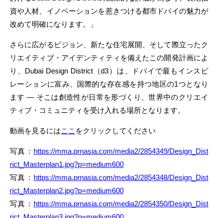
資や人材、イノベーションを惹きつける都市ドバイの魅力が
改めて明確になります。」
さらに広がるビジョン、新たな住宅展開、そして際立ったク
リエイティブ・アイデンティティを備えたこの開発計画によ
り、Dubai Design District（d3）は、ドバイで最もインスピ
レーションに富み、国際的な存在感を持つ地区の1つとなり
ます ― そこは創造性が日常を形づくり、世界中のクリエイ
ティブ・コミュニティを受け入れる場所となります。
動画を見るには
ここ
をクリックしてください
写真：
https://mma.prnasia.com/media2/2854349/Design_Dist
rict_Masterplan1.jpg?p=medium600
写真：
https://mma.prnasia.com/media2/2854348/Design_Dist
rict_Masterplan2.jpg?p=medium600
写真：
https://mma.prnasia.com/media2/2854350/Design_Dist
rict_Masterplan3.jpg?p=medium600