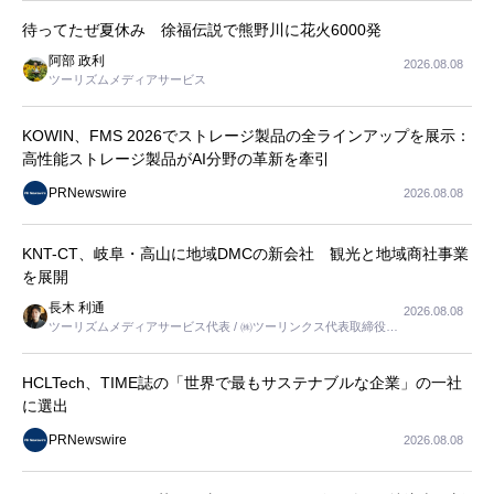
待ってたぜ夏休み 徐福伝説で熊野川に花火6000発
阿部 政利
2026.08.08
ツーリズムメディアサービス
KOWIN、FMS 2026でストレージ製品の全ラインアップを展示：
高性能ストレージ製品がAI分野の革新を牽引
PRNewswire
2026.08.08
KNT-CT、岐阜・高山に地域DMCの新会社 観光と地域商社事業
を展開
長木 利通
2026.08.08
ツーリズムメディアサービス代表 / ㈱ツーリンクス代表取締役社
長
HCLTech、TIME誌の「世界で最もサステナブルな企業」の一社
に選出
PRNewswire
2026.08.08