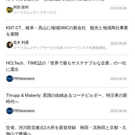
阿部 政利
2026.08.08
ツーリズムメディアサービス
KNT-CT、岐阜・高山に地域DMCの新会社 観光と地域商社事業
を展開
長木 利通
2026.08.08
ツーリズムメディアサービス代表 / ㈱ツーリンクス代表取締役社
長
HCLTech、TIME誌の「世界で最もサステナブルな企業」の一社
に選出
PRNewswire
2026.08.08
Thrupp & Maberly: 英国の由緒あるコーチビルダー、特注車の新
時代へ
PRNewswire
2026.08.08
交省、河川防災拠点2カ所を新規登録 秋田・北秋田と京都・久
御山で整備へ