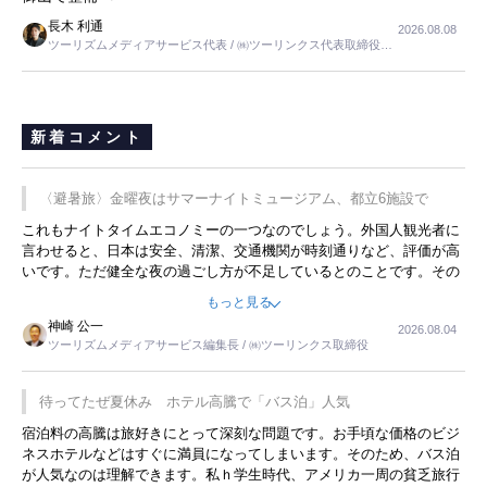
長木 利通
2026.08.08
ツーリズムメディアサービス代表 / ㈱ツーリンクス代表取締役社
長
新着コメント
〈避暑旅〉金曜夜はサマーナイトミュージアム、都立6施設で
これもナイトタイムエコノミーの一つなのでしょう。外国人観光者に
言わせると、日本は安全、清潔、交通機関が時刻通りなど、評価が高
いです。ただ健全な夜の過ごし方が不足しているとのことです。その
ような意味で、金曜夜にこのようなイベントが行われれば、日本人に
もっと見る
限らず外国人にとっても楽しみが増えるでしょうね。
神崎 公一
2026.08.04
ツーリズムメディアサービス編集長 / ㈱ツーリンクス取締役
待ってたぜ夏休み ホテル高騰で「バス泊」人気
宿泊料の高騰は旅好きにとって深刻な問題です。お手頃な価格のビジ
ネスホテルなどはすぐに満員になってしまいます。そのため、バス泊
が人気なのは理解できます。私ｈ学生時代、アメリカ一周の貧乏旅行