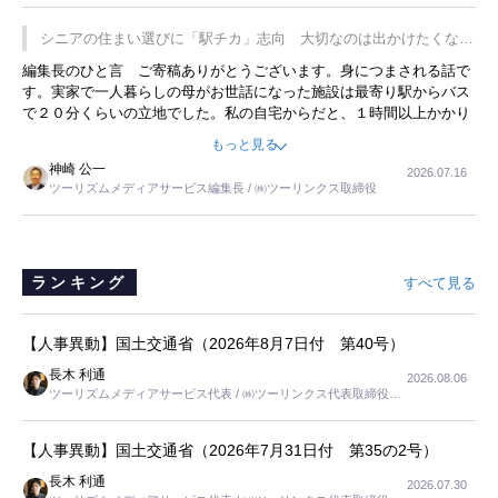
プレミアムヨーグルトを販売するにあたり、社内に懸念もあったそう
です。永井社長は、駐車場に都内ナンバーの高級外車が停まっている
シニアの住まい選びに「駅チカ」志向 大切なのは出かけたくなる
ことに目をつけ、高級商品でも売れると確信したそうです。今回の記
暮らし
編集長のひと言 ご寄稿ありがとうございます。身につまされる話で
事を懐かしく読みました。
す。実家で一人暮らしの母がお世話になった施設は最寄り駅からバス
で２０分くらいの立地でした。私の自宅からだと、１時間以上かかり
ました。母の住まいから近いという理由で、その施設を選択したので
もっと見る
すが、私と妹にとっては、半日仕事ででした。シニアの住まい選び
神崎 公一
2026.07.16
は、当人だけではなく、世話をする家族の足の便も考えない外池ない
ツーリズムメディアサービス編集長 / ㈱ツーリンクス取締役
と思いました。
ランキング
すべて見る
【人事異動】国土交通省（2026年8月7日付 第40号）
長木 利通
2026.08.06
ツーリズムメディアサービス代表 / ㈱ツーリンクス代表取締役社
長
【人事異動】国土交通省（2026年7月31日付 第35の2号）
長木 利通
2026.07.30