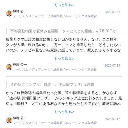
をした時は、移動はグレイハウンドバスでした。夕方から夜の便を利
もっと見る
用してホテル代を浮かせていました。ただし、若いからできたことで
神崎 公一
2026.07.27
す。若い人が夜行バスで京都に行った、青森に行ったと聞くと、疲れ
ツーリズムメディアサービス編集長 / ㈱ツーリンクス取締役
が残らないのかなと思ってしまいます。
宇都宮動物園が夏休み企画展「クマと人との距離」を7月20日から
開催
猛暑とクマ出没の報道に接しない日がありません。なぜ、ここ数年、
クマが人里に現れるのか。、万一、クマと遭遇したら、どうしたらい
いのか。テレビを見ながら家族と話しています。死んだふりをするな
んてことは、冗談でもいえません。そんな中で、この企画展はタイム
もっと見る
リーですね。
神崎 公一
2026.07.19
ツーリズムメディアサービス編集長 / ㈱ツーリンクス取締役
道の駅グランプリ、群馬・川場田園プラザが2連覇
かって旅行雑誌の編集長だった際、道の駅特集をすると、かならず
「道の駅 川場田園プラザ」 がランキング上位に顔をだしました。最
初は川場村？ どこにある村なのかと思ったものですが、取材に訪れ
永井 彰一社長にインタビューしたら、興味深い話が次々が飛び出しま
もっと見る
した。プレゼンも巧みで、今でも思い出すことが２つあります。一つ
神崎 公一
2026.07.17
は、従業員に東京ディズニーランドを見学させ、サービス業、接客業
ツーリズムメディアサービス編集長 / ㈱ツーリンクス取締役
の何かを理解してもらっていることです。 もう一つは1800円もする