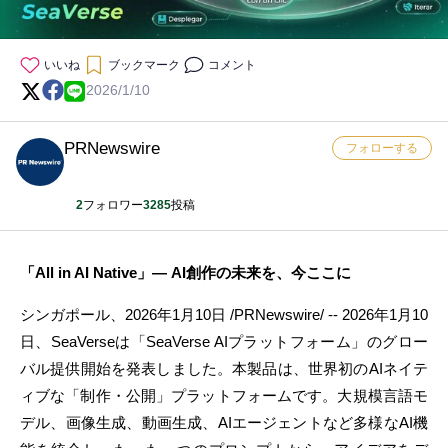
いいね
ブックマーク
コメント
2026/1/10
PRNewswire
フォローする
2
フォロワー
3285
投稿
「All in AI Native」— AI創作の未来を、今ここに
シンガポール、2026年1月10日 /PRNewswire/ -- 2026年1月10
日
、SeaVerseは「SeaVerse AIプラットフォーム」のグロー
バル提供開始を発表しました。本製品は、世界初のAIネイテ
ィブな「制作・公開」プラットフォームです。大規模言語モ
デル、画像生成、動画生成、AIエージェントなど多様なAI機