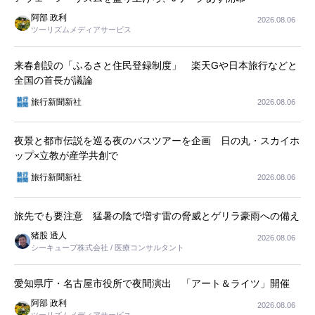
阿部 政利
2026.08.06
ツーリズムメディアサービス
来春創設の「ふるさと住民登録制度」 楽天Gや日本旅行などと
全国の首長が議論
旅行新聞新社
2026.08.06
夜景と都市伝説を巡る夜のバスツアーを企画 日の丸・スカイホ
ップ×立教が産学共創で
旅行新聞新社
2026.08.06
旅先でも要注意 猛暑の陰で増す雷の脅威とゲリラ豪雨への備え
猪股 透人
2026.08.06
シーキューブ株式会社 / 医療コンサルタント
愛知県庁・名古屋市役所で夜間演出 「アート＆ライツ」開催
阿部 政利
2026.08.06