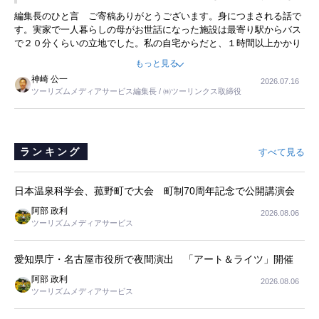
ことに目をつけ、高級商品でも売れると確信したそうです。今回の記
暮らし
編集長のひと言 ご寄稿ありがとうございます。身につまされる話で
事を懐かしく読みました。
す。実家で一人暮らしの母がお世話になった施設は最寄り駅からバス
で２０分くらいの立地でした。私の自宅からだと、１時間以上かかり
ました。母の住まいから近いという理由で、その施設を選択したので
もっと見る
すが、私と妹にとっては、半日仕事ででした。シニアの住まい選び
神崎 公一
2026.07.16
は、当人だけではなく、世話をする家族の足の便も考えない外池ない
ツーリズムメディアサービス編集長 / ㈱ツーリンクス取締役
と思いました。
ランキング
すべて見る
日本温泉科学会、菰野町で大会 町制70周年記念で公開講演会
阿部 政利
2026.08.06
ツーリズムメディアサービス
愛知県庁・名古屋市役所で夜間演出 「アート＆ライツ」開催
阿部 政利
2026.08.06
ツーリズムメディアサービス