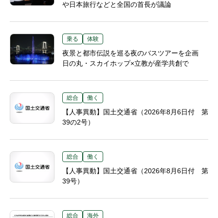
や日本旅行などと全国の首長が議論
乗る
体験
夜景と都市伝説を巡る夜のバスツアーを企画
日の丸・スカイホップ×立教が産学共創で
総合
働く
【人事異動】国土交通省（2026年8月6日付 第
39の2号）
総合
働く
【人事異動】国土交通省（2026年8月6日付 第
39号）
総合
海外