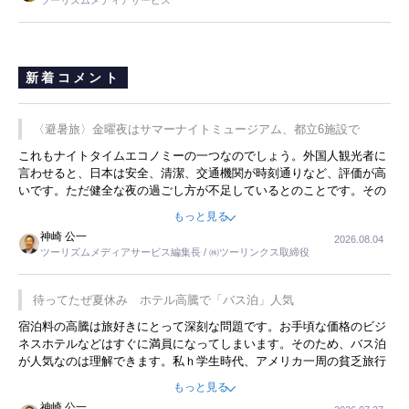
ツーリズムメディアサービス
新着コメント
〈避暑旅〉金曜夜はサマーナイトミュージアム、都立6施設で
これもナイトタイムエコノミーの一つなのでしょう。外国人観光者に
言わせると、日本は安全、清潔、交通機関が時刻通りなど、評価が高
いです。ただ健全な夜の過ごし方が不足しているとのことです。その
ような意味で、金曜夜にこのようなイベントが行われれば、日本人に
もっと見る
限らず外国人にとっても楽しみが増えるでしょうね。
神崎 公一
2026.08.04
ツーリズムメディアサービス編集長 / ㈱ツーリンクス取締役
待ってたぜ夏休み ホテル高騰で「バス泊」人気
宿泊料の高騰は旅好きにとって深刻な問題です。お手頃な価格のビジ
ネスホテルなどはすぐに満員になってしまいます。そのため、バス泊
が人気なのは理解できます。私ｈ学生時代、アメリカ一周の貧乏旅行
をした時は、移動はグレイハウンドバスでした。夕方から夜の便を利
もっと見る
用してホテル代を浮かせていました。ただし、若いからできたことで
神崎 公一