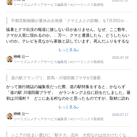
2026.07.27
す。若い人が夜行バスで京都に行った、青森に行ったと聞くと、疲れ
ツーリズムメディアサービス編集長 / ㈱ツーリンクス取締役
が残らないのかなと思ってしまいます。
宇都宮動物園が夏休み企画展「クマと人との距離」を7月20日から
開催
猛暑とクマ出没の報道に接しない日がありません。なぜ、ここ数年、
クマが人里に現れるのか。、万一、クマと遭遇したら、どうしたらい
いのか。テレビを見ながら家族と話しています。死んだふりをするな
んてことは、冗談でもいえません。そんな中で、この企画展はタイム
もっと見る
リーですね。
神崎 公一
2026.07.19
ツーリズムメディアサービス編集長 / ㈱ツーリンクス取締役
道の駅グランプリ、群馬・川場田園プラザが2連覇
かって旅行雑誌の編集長だった際、道の駅特集をすると、かならず
「道の駅 川場田園プラザ」 がランキング上位に顔をだしました。最
初は川場村？ どこにある村なのかと思ったものですが、取材に訪れ
永井 彰一社長にインタビューしたら、興味深い話が次々が飛び出しま
もっと見る
した。プレゼンも巧みで、今でも思い出すことが２つあります。一つ
神崎 公一
2026.07.17
は、従業員に東京ディズニーランドを見学させ、サービス業、接客業
ツーリズムメディアサービス編集長 / ㈱ツーリンクス取締役
の何かを理解してもらっていることです。 もう一つは1800円もする
プレミアムヨーグルトを販売するにあたり、社内に懸念もあったそう
です。永井社長は、駐車場に都内ナンバーの高級外車が停まっている
シニアの住まい選びに「駅チカ」志向 大切なのは出かけたくなる